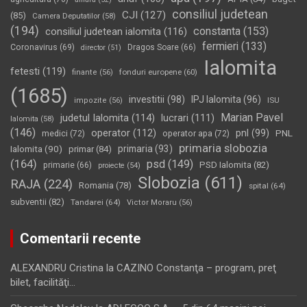
consiliul judetean
CJI
(127)
(85)
Camera Deputatilor
(58)
(194)
constanta
(153)
consiliul judetean ialomita
(116)
fermieri
(133)
Coronavirus
(69)
Dragos Soare
(66)
director
(51)
Ialomita
fetesti
(119)
fonduri europene
(60)
finante
(56)
(1685)
investitii
(98)
IPJ Ialomita
(96)
impozite
(56)
ISU
Marian Pavel
judetul Ialomita
(114)
lucrari
(111)
Ialomita
(58)
(146)
operator
(112)
pnl
(99)
PNL
medici
(72)
operator apa
(72)
primaria slobozia
Ialomita
(90)
primaria
(93)
primar
(84)
(164)
psd
(149)
PSD Ialomita
(82)
primarie
(66)
proiecte
(54)
Slobozia
(611)
RAJA
(224)
Romania
(78)
spital
(64)
subventii
(82)
Tandarei
(64)
Victor Moraru
(56)
Comentarii recente
ALEXANDRU Cristina
la
CAZINO Constanţa – program, preţ
bilet, facilităţi…