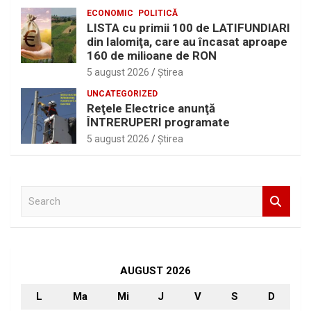
ECONOMIC
POLITICĂ
LISTA cu primii 100 de LATIFUNDIARI
din Ialomiţa, care au încasat aproape
160 de milioane de RON
5 august 2026
Ştirea
UNCATEGORIZED
Reţele Electrice anunţă
ÎNTRERUPERI programate
5 august 2026
Ştirea
S
e
a
r
c
h
AUGUST 2026
L
Ma
Mi
J
V
S
D