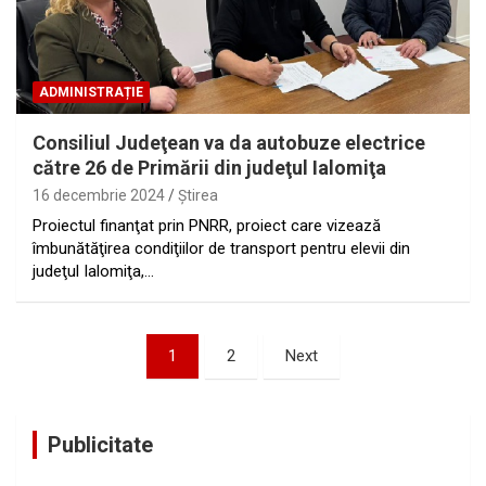
ADMINISTRAȚIE
Consiliul Judeţean va da autobuze electrice
către 26 de Primării din judeţul Ialomiţa
16 decembrie 2024
Ştirea
Proiectul finanţat prin PNRR, proiect care vizează
îmbunătăţirea condiţiilor de transport pentru elevii din
judeţul Ialomiţa,…
Paginație
1
2
Next
articole
Publicitate