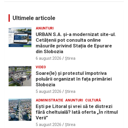
Ultimele articole
ANUNTURI
URBAN S.A. și-a modernizat site-ul.
Cetățenii pot consulta online
măsurile privind Stația de Epurare
din Slobozia
6 august 2026
Ştirea
VIDEO
Soare(le) și protestul împotriva
poluării organizat în fața primăriei
Slobozia
5 august 2026
Ştirea
ADMINISTRAȚIE
ANUNTURI
CULTURĂ
Eşti pe Litoral şi vrei să te distrezi
fără cheltuială? Iată oferta „În ritmul
Verii”
5 august 2026
Ştirea