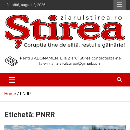
Skip
sâmbătă, august 8, 2026
to
content
Corupția ține de elită, restul e găinărie!
Ziarul Știrea
Home
PNRR
Etichetă:
PNRR