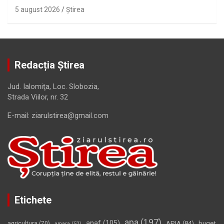
5 august 2026
Ştirea
Redacția Știrea
Jud. Ialomiţa, Loc. Slobozia,
Strada Viilor, nr. 32
E-mail: ziarulstirea@gmail.com
Etichete
apa
(197)
anaf
(105)
APIA
(84)
buget
agricultura
(70)
amara
(52)