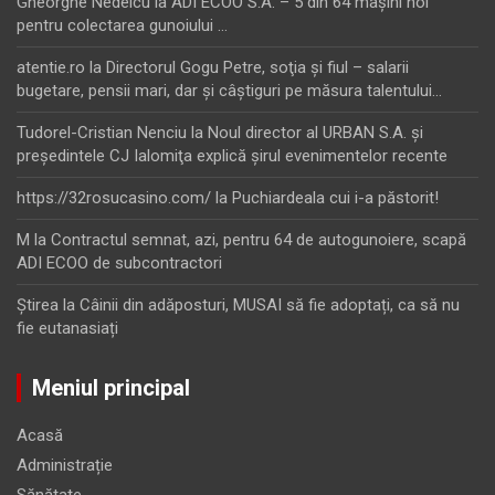
Gheorghe Nedelcu
la
ADI ECOO S.A. – 5 din 64 maşini noi
pentru colectarea gunoiului …
atentie.ro
la
Directorul Gogu Petre, soţia şi fiul – salarii
bugetare, pensii mari, dar şi câştiguri pe măsura talentului…
Tudorel-Cristian Nenciu
la
Noul director al URBAN S.A. şi
preşedintele CJ Ialomiţa explică şirul evenimentelor recente
https://32rosucasino.com/
la
Puchiardeala cui i-a păstorit!
M
la
Contractul semnat, azi, pentru 64 de autogunoiere, scapă
ADI ECOO de subcontractori
Ştirea
la
Câinii din adăposturi, MUSAI să fie adoptați, ca să nu
fie eutanasiați
Meniul principal
Acasă
Administrație
Sănătate