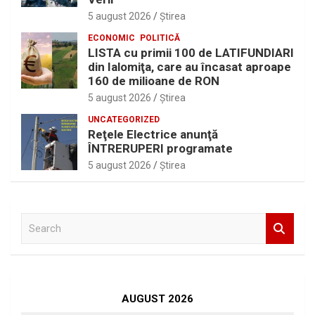
5 august 2026
Ştirea
ECONOMIC
POLITICĂ
LISTA cu primii 100 de LATIFUNDIARI
din Ialomiţa, care au încasat aproape
160 de milioane de RON
5 august 2026
Ştirea
UNCATEGORIZED
Reţele Electrice anunţă
ÎNTRERUPERI programate
5 august 2026
Ştirea
S
e
a
r
c
h
AUGUST 2026