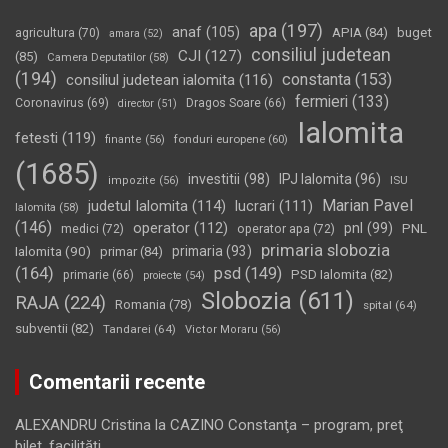
apa
(197)
anaf
(105)
APIA
(84)
buget
agricultura
(70)
amara
(52)
consiliul judetean
CJI
(127)
(85)
Camera Deputatilor
(58)
(194)
constanta
(153)
consiliul judetean ialomita
(116)
fermieri
(133)
Coronavirus
(69)
Dragos Soare
(66)
director
(51)
Ialomita
fetesti
(119)
fonduri europene
(60)
finante
(56)
(1685)
investitii
(98)
IPJ Ialomita
(96)
impozite
(56)
ISU
Marian Pavel
judetul Ialomita
(114)
lucrari
(111)
Ialomita
(58)
(146)
operator
(112)
pnl
(99)
PNL
medici
(72)
operator apa
(72)
primaria slobozia
Ialomita
(90)
primaria
(93)
primar
(84)
(164)
psd
(149)
PSD Ialomita
(82)
primarie
(66)
proiecte
(54)
Slobozia
(611)
RAJA
(224)
Romania
(78)
spital
(64)
subventii
(82)
Tandarei
(64)
Victor Moraru
(56)
Comentarii recente
ALEXANDRU Cristina
la
CAZINO Constanţa – program, preţ
bilet, facilităţi…