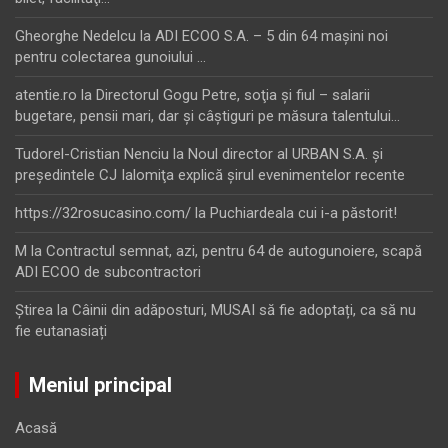
Gheorghe Nedelcu
la
ADI ECOO S.A. – 5 din 64 maşini noi
pentru colectarea gunoiului …
atentie.ro
la
Directorul Gogu Petre, soţia şi fiul – salarii
bugetare, pensii mari, dar şi câştiguri pe măsura talentului…
Tudorel-Cristian Nenciu
la
Noul director al URBAN S.A. şi
preşedintele CJ Ialomiţa explică şirul evenimentelor recente
https://32rosucasino.com/
la
Puchiardeala cui i-a păstorit!
M
la
Contractul semnat, azi, pentru 64 de autogunoiere, scapă
ADI ECOO de subcontractori
Ştirea
la
Câinii din adăposturi, MUSAI să fie adoptați, ca să nu
fie eutanasiați
Meniul principal
Acasă