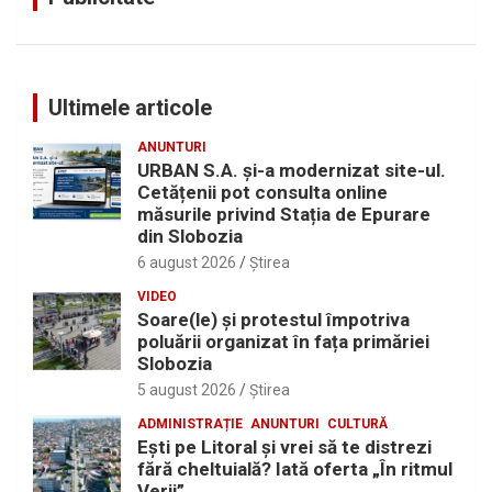
Ultimele articole
ANUNTURI
URBAN S.A. și-a modernizat site-ul.
Cetățenii pot consulta online
măsurile privind Stația de Epurare
din Slobozia
6 august 2026
Ştirea
VIDEO
Soare(le) și protestul împotriva
poluării organizat în fața primăriei
Slobozia
5 august 2026
Ştirea
ADMINISTRAȚIE
ANUNTURI
CULTURĂ
Eşti pe Litoral şi vrei să te distrezi
fără cheltuială? Iată oferta „În ritmul
Verii”