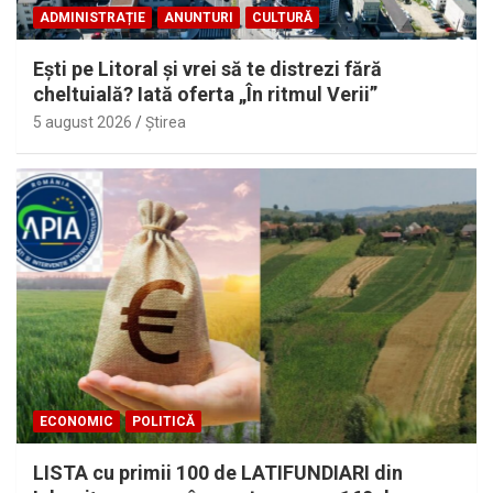
ADMINISTRAȚIE
ANUNTURI
CULTURĂ
Eşti pe Litoral şi vrei să te distrezi fără
cheltuială? Iată oferta „În ritmul Verii”
5 august 2026
Ştirea
ECONOMIC
POLITICĂ
LISTA cu primii 100 de LATIFUNDIARI din