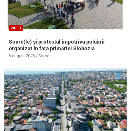
VIDEO
Soare(le) și protestul împotriva poluării
organizat în fața primăriei Slobozia
5 august 2026
Ştirea