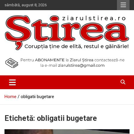
Skip
sâmbătă, august 8, 2026
to
content
Corupția ține de elită, restul e găinărie!
Ziarul Știrea
Home
obligatii bugetare
Etichetă:
obligatii bugetare