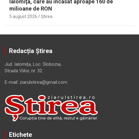
Ialomiţa, care au încasat aproape 160 de
milioane de RON
5 august 2026
Ştirea
Redacția Știrea
Jud. Ialomiţa, Loc. Slobozia,
Strada Viilor, nr. 32
E-mail: ziarulstirea@gmail.com
Etichete