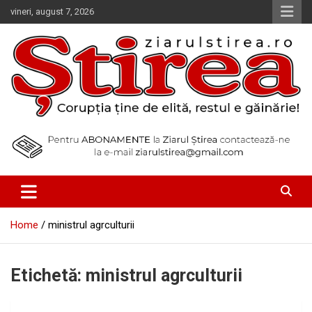
Skip
vineri, august 7, 2026
to
content
Corupția ține de elită, restul e găinărie!
Ziarul Știrea
Home
ministrul agrculturii
Etichetă:
ministrul agrculturii