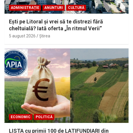
ADMINISTRAȚIE
ANUNTURI
CULTURĂ
Eşti pe Litoral şi vrei să te distrezi fără
cheltuială? Iată oferta „În ritmul Verii”
5 august 2026
Ştirea
ECONOMIC
POLITICĂ
LISTA cu primii 100 de LATIFUNDIARI din