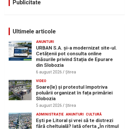
Publicitate
Ultimele articole
ANUNTURI
URBAN S.A. și-a modernizat site-ul.
Cetățenii pot consulta online
măsurile privind Stația de Epurare
din Slobozia
6 august 2026
Ştirea
VIDEO
Soare(le) și protestul împotriva
poluării organizat în fața primăriei
Slobozia
5 august 2026
Ştirea
ADMINISTRAȚIE
ANUNTURI
CULTURĂ
Eşti pe Litoral şi vrei să te distrezi
fără cheltuială? Iată oferta „În ritmul