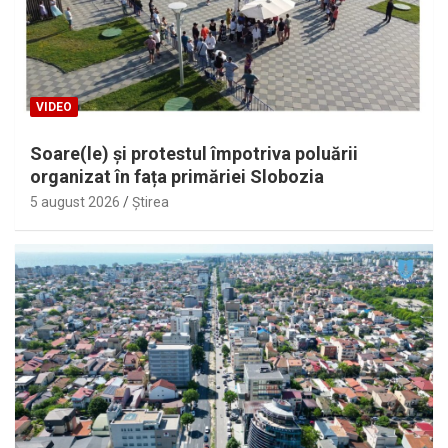
VIDEO
Soare(le) și protestul împotriva poluării
organizat în fața primăriei Slobozia
5 august 2026
Ştirea