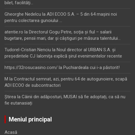
bilet, facilităţi…
Gheorghe Nedelcu
la
ADI ECOO S.A. – 5 din 64 maşini noi
pentru colectarea gunoiului …
atentie.ro
la
Directorul Gogu Petre, soţia şi fiul – salarii
bugetare, pensii mari, dar şi câştiguri pe măsura talentului…
Tudorel-Cristian Nenciu
la
Noul director al URBAN S.A. şi
preşedintele CJ Ialomiţa explică şirul evenimentelor recente
https://32rosucasino.com/
la
Puchiardeala cui i-a păstorit!
M
la
Contractul semnat, azi, pentru 64 de autogunoiere, scapă
ADI ECOO de subcontractori
Ştirea
la
Câinii din adăposturi, MUSAI să fie adoptați, ca să nu
fie eutanasiați
Meniul principal
Acasă