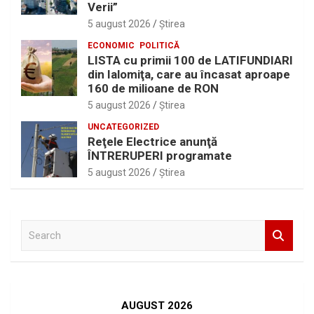
Verii”
5 august 2026
Ştirea
ECONOMIC
POLITICĂ
LISTA cu primii 100 de LATIFUNDIARI
din Ialomiţa, care au încasat aproape
160 de milioane de RON
5 august 2026
Ştirea
UNCATEGORIZED
Reţele Electrice anunţă
ÎNTRERUPERI programate
5 august 2026
Ştirea
S
e
a
r
c
h
AUGUST 2026