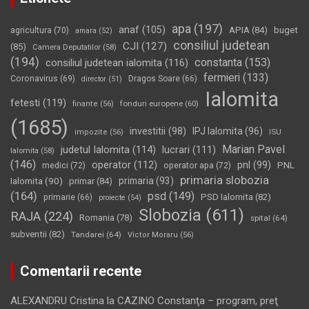
apa
(197)
anaf
(105)
APIA
(84)
buget
agricultura
(70)
amara
(52)
consiliul judetean
CJI
(127)
(85)
Camera Deputatilor
(58)
(194)
constanta
(153)
consiliul judetean ialomita
(116)
fermieri
(133)
Coronavirus
(69)
Dragos Soare
(66)
director
(51)
Ialomita
fetesti
(119)
fonduri europene
(60)
finante
(56)
(1685)
investitii
(98)
IPJ Ialomita
(96)
impozite
(56)
ISU
Marian Pavel
judetul Ialomita
(114)
lucrari
(111)
Ialomita
(58)
(146)
operator
(112)
pnl
(99)
PNL
medici
(72)
operator apa
(72)
primaria slobozia
Ialomita
(90)
primaria
(93)
primar
(84)
(164)
psd
(149)
PSD Ialomita
(82)
primarie
(66)
proiecte
(54)
Slobozia
(611)
RAJA
(224)
Romania
(78)
spital
(64)
subventii
(82)
Tandarei
(64)
Victor Moraru
(56)
Comentarii recente
ALEXANDRU Cristina
la
CAZINO Constanţa – program, preţ