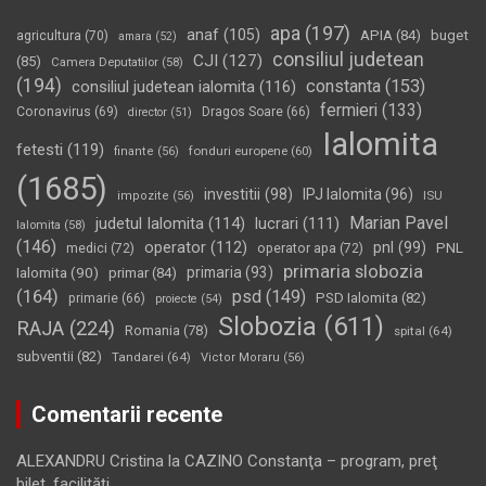
apa
(197)
anaf
(105)
APIA
(84)
buget
agricultura
(70)
amara
(52)
consiliul judetean
CJI
(127)
(85)
Camera Deputatilor
(58)
(194)
constanta
(153)
consiliul judetean ialomita
(116)
fermieri
(133)
Coronavirus
(69)
Dragos Soare
(66)
director
(51)
Ialomita
fetesti
(119)
fonduri europene
(60)
finante
(56)
(1685)
investitii
(98)
IPJ Ialomita
(96)
impozite
(56)
ISU
Marian Pavel
judetul Ialomita
(114)
lucrari
(111)
Ialomita
(58)
(146)
operator
(112)
pnl
(99)
PNL
medici
(72)
operator apa
(72)
primaria slobozia
Ialomita
(90)
primaria
(93)
primar
(84)
(164)
psd
(149)
PSD Ialomita
(82)
primarie
(66)
proiecte
(54)
Slobozia
(611)
RAJA
(224)
Romania
(78)
spital
(64)
subventii
(82)
Tandarei
(64)
Victor Moraru
(56)
Comentarii recente
ALEXANDRU Cristina
la
CAZINO Constanţa – program, preţ
bilet, facilităţi…