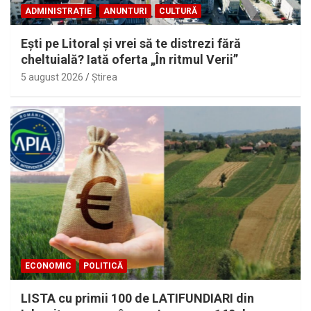
ADMINISTRAȚIE
ANUNTURI
CULTURĂ
Eşti pe Litoral şi vrei să te distrezi fără
cheltuială? Iată oferta „În ritmul Verii”
5 august 2026
Ştirea
ECONOMIC
POLITICĂ
LISTA cu primii 100 de LATIFUNDIARI din