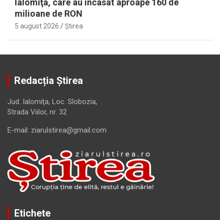
Ialomiţa, care au încasat aproape 160 de
milioane de RON
5 august 2026
Ştirea
Redacția Știrea
Jud. Ialomiţa, Loc. Slobozia,
Strada Viilor, nr. 32
E-mail: ziarulstirea@gmail.com
Etichete