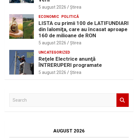
5 august 2026
Ştirea
ECONOMIC
POLITICĂ
LISTA cu primii 100 de LATIFUNDIARI
din Ialomiţa, care au încasat aproape
160 de milioane de RON
5 august 2026
Ştirea
UNCATEGORIZED
Reţele Electrice anunţă
ÎNTRERUPERI programate
5 august 2026
Ştirea
S
e
a
r
c
h
AUGUST 2026