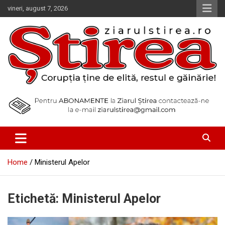
Skip
vineri, august 7, 2026
to
content
Corupția ține de elită, restul e găinărie!
Ziarul Știrea
Home
Ministerul Apelor
Etichetă:
Ministerul Apelor