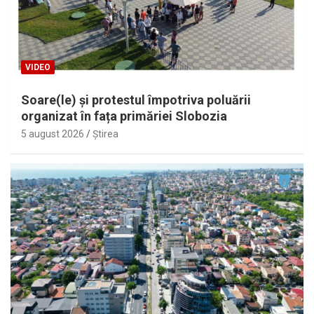
VIDEO
Soare(le) și protestul împotriva poluării
organizat în fața primăriei Slobozia
5 august 2026
Ştirea