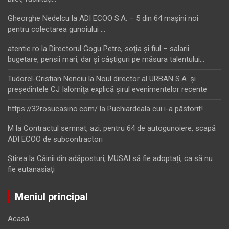
Gheorghe Nedelcu
la
ADI ECOO S.A. – 5 din 64 maşini noi
pentru colectarea gunoiului …
atentie.ro
la
Directorul Gogu Petre, soţia şi fiul – salarii
bugetare, pensii mari, dar şi câştiguri pe măsura talentului…
Tudorel-Cristian Nenciu
la
Noul director al URBAN S.A. şi
preşedintele CJ Ialomiţa explică şirul evenimentelor recente
https://32rosucasino.com/
la
Puchiardeala cui i-a păstorit!
M
la
Contractul semnat, azi, pentru 64 de autogunoiere, scapă
ADI ECOO de subcontractori
Ştirea
la
Câinii din adăposturi, MUSAI să fie adoptați, ca să nu
fie eutanasiați
Meniul principal
Acasă