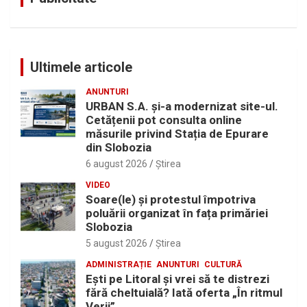
Ultimele articole
ANUNTURI
URBAN S.A. și-a modernizat site-ul.
Cetățenii pot consulta online
măsurile privind Stația de Epurare
din Slobozia
6 august 2026
Ştirea
VIDEO
Soare(le) și protestul împotriva
poluării organizat în fața primăriei
Slobozia
5 august 2026
Ştirea
ADMINISTRAȚIE
ANUNTURI
CULTURĂ
Eşti pe Litoral şi vrei să te distrezi
fără cheltuială? Iată oferta „În ritmul
Verii”