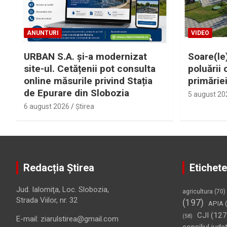
ANUNTURI
VIDEO
URBAN S.A. și-a modernizat
Soare(le)
site-ul. Cetățenii pot consulta
poluării 
online măsurile privind Stația
primărie
de Epurare din Slobozia
5 august 20
6 august 2026
Ştirea
Redacția Știrea
Etichete
Jud. Ialomiţa, Loc. Slobozia,
agricultura
(70)
Strada Viilor, nr. 32
(197)
APIA
(
CJI
(127
(58)
E-mail: ziarulstirea@gmail.com