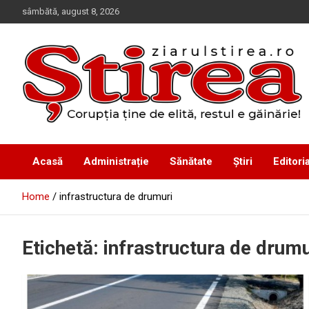
Skip
sâmbătă, august 8, 2026
to
content
Corupția ține de elită, restul e găinărie!
Ziarul Știrea
Acasă
Administrație
Sănătate
Știri
Editoria
Home
infrastructura de drumuri
Etichetă:
infrastructura de drumu