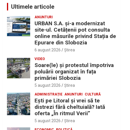
Ultimele articole
ANUNTURI
URBAN S.A. și-a modernizat
site-ul. Cetățenii pot consulta
online măsurile privind Stația de
Epurare din Slobozia
6 august 2026
Ştirea
VIDEO
Soare(le) și protestul împotriva
poluării organizat în fața
primăriei Slobozia
5 august 2026
Ştirea
ADMINISTRAȚIE
ANUNTURI
CULTURĂ
Eşti pe Litoral şi vrei să te
distrezi fără cheltuială? Iată
oferta „În ritmul Verii”
5 august 2026
Ştirea
ECONOMIC
POLITICĂ