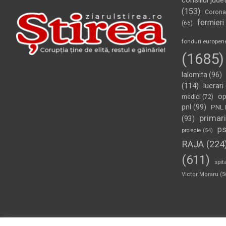
consiliul jude
(153)
Corona
fermieri
(66)
fonduri europen
(1685)
Ialomita
(96)
(114)
lucrari
op
medici
(72)
pnl
(99)
PNL 
primari
(93)
p
proiecte
(54)
RAJA
(224
(611)
spit
Victor Moraru
(5