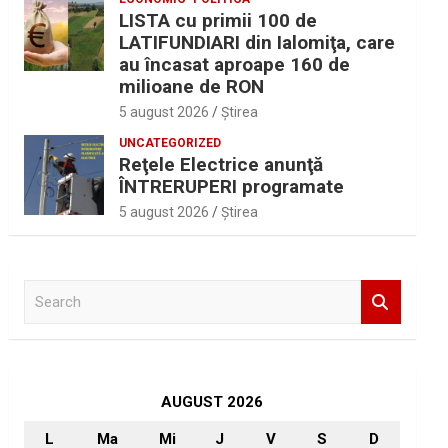
LISTA cu primii 100 de
LATIFUNDIARI din Ialomiţa, care
au încasat aproape 160 de
milioane de RON
5 august 2026
Ştirea
UNCATEGORIZED
Reţele Electrice anunţă
ÎNTRERUPERI programate
5 august 2026
Ştirea
S
e
a
r
c
h
AUGUST 2026
L
Ma
Mi
J
V
S
D