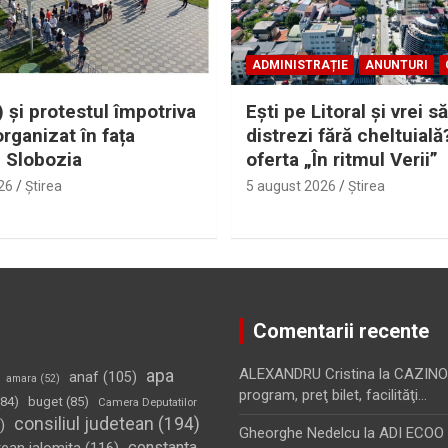
ADMINISTRAȚIE
ANUNTURI
 și protestul împotriva
Eşti pe Litoral şi vrei să
organizat în fața
distrezi fără cheltuială
i Slobozia
oferta „În ritmul Verii”
26
Ştirea
5 august 2026
Ştirea
Comentarii recente
apa
ALEXANDRU Cristina
la
CAZINO
anaf
(105)
amara
(52)
program, preţ bilet, facilităţi…
84)
buget
(85)
Camera Deputatilor
consiliul judetean
(194)
)
Gheorghe Nedelcu
la
ADI ECOO S
constanta