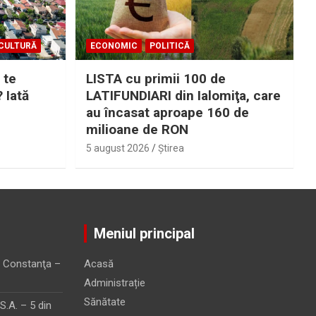
CULTURĂ
ECONOMIC
POLITICĂ
 te
LISTA cu primii 100 de
? Iată
LATIFUNDIARI din Ialomiţa, care
au încasat aproape 160 de
milioane de RON
5 august 2026
Ştirea
Meniul principal
 Constanţa –
Acasă
Administrație
Sănătate
.A. – 5 din