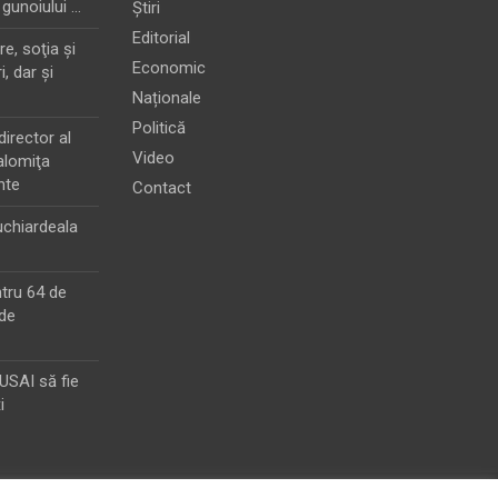
 gunoiului …
Știri
Editorial
e, soţia şi
Economic
i, dar şi
Naționale
Politică
director al
Video
alomiţa
nte
Contact
chiardeala
ntru 64 de
de
MUSAI să fie
i