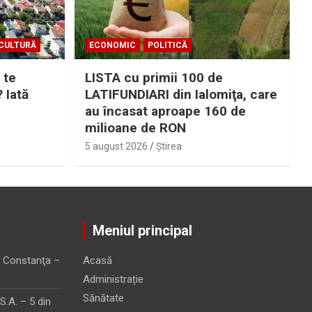
CULTURĂ
ECONOMIC
POLITICĂ
 te
LISTA cu primii 100 de
? Iată
LATIFUNDIARI din Ialomiţa, care
au încasat aproape 160 de
milioane de RON
5 august 2026
Ştirea
Meniul principal
 Constanţa –
Acasă
Administrație
Sănătate
.A. – 5 din