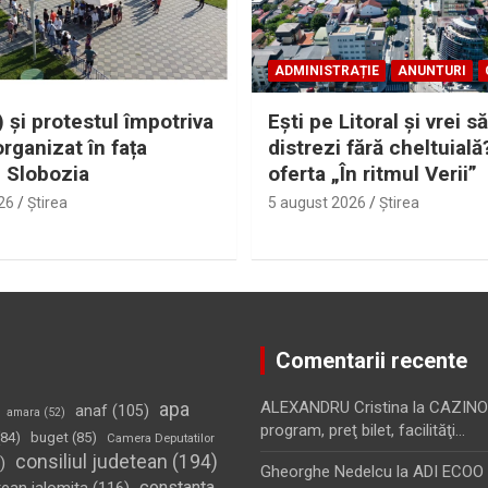
ADMINISTRAȚIE
ANUNTURI
 și protestul împotriva
Eşti pe Litoral şi vrei să
organizat în fața
distrezi fără cheltuială
i Slobozia
oferta „În ritmul Verii”
26
Ştirea
5 august 2026
Ştirea
Comentarii recente
apa
ALEXANDRU Cristina
la
CAZINO
anaf
(105)
amara
(52)
program, preţ bilet, facilităţi…
84)
buget
(85)
Camera Deputatilor
consiliul judetean
(194)
)
Gheorghe Nedelcu
la
ADI ECOO S
constanta