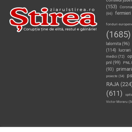
consiliul jude
(153)
Corona
fermieri
(66)
fonduri europen
(1685)
Ialomita
(96)
(114)
lucrari
op
medici
(72)
pnl
(99)
PNL 
primari
(93)
p
proiecte
(54)
RAJA
(224
(611)
spit
Victor Moraru
(5