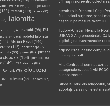
tean ialomita
(116)
64 maşini noi pentru colectarea
virus
(69)
Dragos Soare
director
(51)
(133)
atentie.ro
la
Directorul Gogu Petr
fetesti
(119)
finante
(56)
fiul – salarii bugetare, pensii mar
Ialomita
e
(60)
câştiguri pe măsura talentului…
investitii
(98)
IPJ
Tudorel-Cristian Nenciu
la
Noul 
impozite
(56)
URBAN S.A. şi preşedintele CJ I
judetul Ialomita
ISU Ialomita
(58)
explică şirul evenimentelor rece
Marian Pavel
(146)
(111)
erator
(112)
operator apa
(72)
https://32rosucasino.com/
la
Pu
Ialomita
(90)
primaria
primar
(84)
cui i-a păstorit!
a slobozia
(164)
primarie
(66)
sd
(149)
PSD Ialomita
(82)
M
la
Contractul semnat, azi, pe
Slobozia
)
autogunoiere, scapă ADI ECOO 
Romania
(78)
subcontractori
subventii
(82)
al
(64)
Tandarei
(64)
Ştirea
la
Câinii din adăposturi, 
6)
adoptați, ca să nu fie eutanasiaț