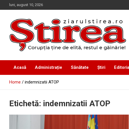
Skip
luni, august 10, 2026
to
content
Corupția ține de elită, restul e găinărie!
Ziarul Știrea
Acasă
Administrație
Sănătate
Știri
Editoria
Home
indemnizatii ATOP
Etichetă:
indemnizatii ATOP