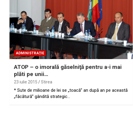
ADMINISTRAȚIE
ATOP – o imorală găselniţă pentru a-i mai
plăti pe unii…
23 iulie 2015
Stirea
* Sute de milioane de lei se „toacă” an după an pe această
„făcătură” gândită strategic…