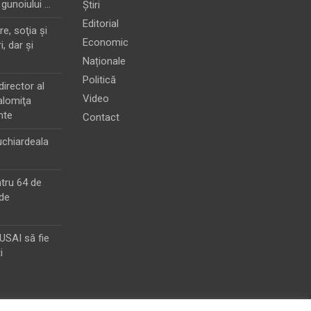
 gunoiului …
Știri
Editorial
e, soţia şi
Economic
i, dar şi
Naționale
Politică
director al
Video
alomiţa
nte
Contact
chiardeala
ntru 64 de
de
MUSAI să fie
i