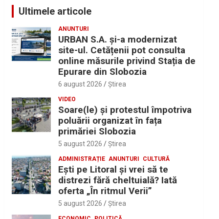
Ultimele articole
ANUNTURI
URBAN S.A. și-a modernizat
site-ul. Cetățenii pot consulta
online măsurile privind Stația de
Epurare din Slobozia
6 august 2026
Ştirea
VIDEO
Soare(le) și protestul împotriva
poluării organizat în fața
primăriei Slobozia
5 august 2026
Ştirea
ADMINISTRAȚIE
ANUNTURI
CULTURĂ
Eşti pe Litoral şi vrei să te
distrezi fără cheltuială? Iată
oferta „În ritmul Verii”
5 august 2026
Ştirea
ECONOMIC
POLITICĂ