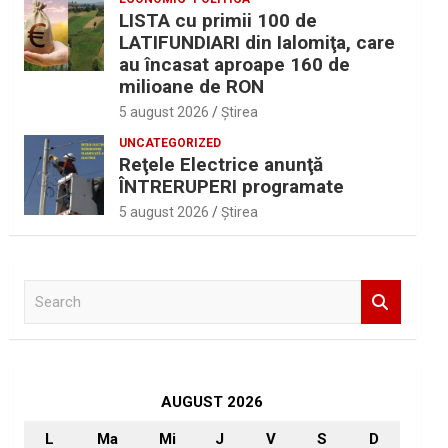
LISTA cu primii 100 de
LATIFUNDIARI din Ialomiţa, care
au încasat aproape 160 de
milioane de RON
5 august 2026
Ştirea
UNCATEGORIZED
Reţele Electrice anunţă
ÎNTRERUPERI programate
5 august 2026
Ştirea
S
e
a
r
c
h
AUGUST 2026
L
Ma
Mi
J
V
S
D