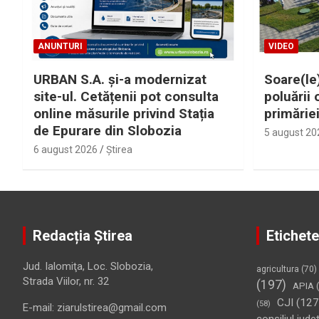
ANUNTURI
VIDEO
URBAN S.A. și-a modernizat
Soare(le)
site-ul. Cetățenii pot consulta
poluării 
online măsurile privind Stația
primărie
de Epurare din Slobozia
5 august 20
6 august 2026
Ştirea
Redacția Știrea
Etichete
Jud. Ialomiţa, Loc. Slobozia,
agricultura
(70)
Strada Viilor, nr. 32
(197)
APIA
(
CJI
(127
(58)
E-mail: ziarulstirea@gmail.com