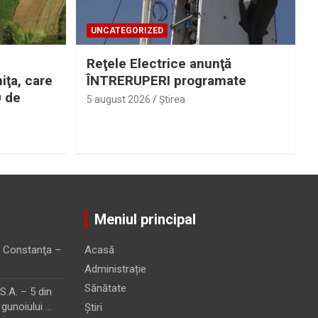
UNCATEGORIZED
Reţele Electrice anunţă
iţa, care
ÎNTRERUPERI programate
0 de
5 august 2026
Ştirea
Meniul principal
 Constanţa –
Acasă
Administrație
Sănătate
.A. – 5 din
 gunoiului …
Știri