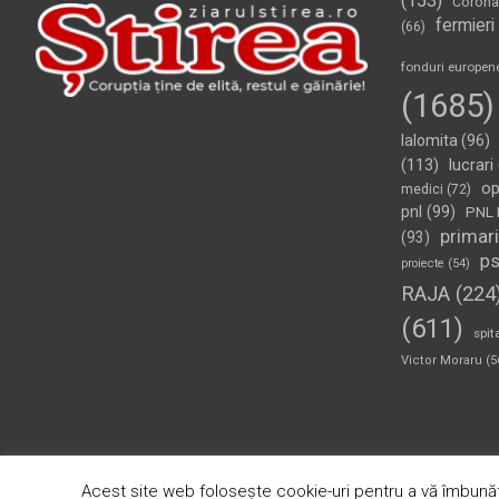
(153)
Corona
fermieri
(66)
fonduri europen
(1685)
Ialomita
(96)
(113)
lucrari
op
medici
(72)
pnl
(99)
PNL 
primari
(93)
p
proiecte
(54)
RAJA
(224
(611)
spit
Victor Moraru
(5
Copyright © 2026
Ziarul Știrea
Theme by:
Theme Horse
Pr
Acest site web folosește cookie-uri pentru a vă îmbunăt