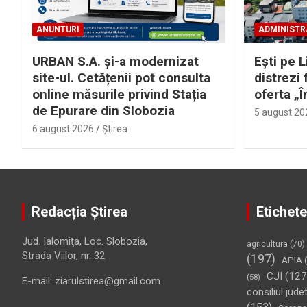
ANUNTURI
ADMINISTR
URBAN S.A. și-a modernizat
Eşti pe L
site-ul. Cetățenii pot consulta
distrezi 
online măsurile privind Stația
oferta „Î
de Epurare din Slobozia
5 august 20
6 august 2026
Ştirea
Redacția Știrea
Etichete
Jud. Ialomiţa, Loc. Slobozia,
agricultura
(70)
Strada Viilor, nr. 32
(197)
APIA
(
CJI
(127
(58)
E-mail: ziarulstirea@gmail.com
consiliul jude