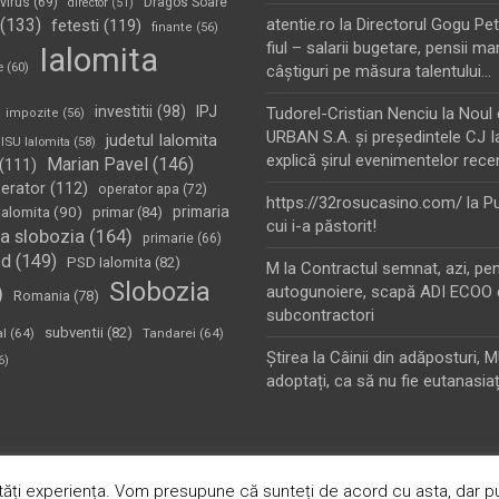
virus
(69)
Dragos Soare
director
(51)
(133)
atentie.ro
la
Directorul Gogu Petr
fetesti
(119)
finante
(56)
fiul – salarii bugetare, pensii mar
Ialomita
e
(60)
câştiguri pe măsura talentului…
investitii
(98)
IPJ
Tudorel-Cristian Nenciu
la
Noul 
impozite
(56)
URBAN S.A. şi preşedintele CJ I
judetul Ialomita
ISU Ialomita
(58)
explică şirul evenimentelor rece
Marian Pavel
(146)
(111)
erator
(112)
operator apa
(72)
https://32rosucasino.com/
la
Pu
Ialomita
(90)
primaria
primar
(84)
cui i-a păstorit!
a slobozia
(164)
primarie
(66)
sd
(149)
PSD Ialomita
(82)
M
la
Contractul semnat, azi, pe
Slobozia
)
autogunoiere, scapă ADI ECOO 
Romania
(78)
subcontractori
subventii
(82)
al
(64)
Tandarei
(64)
Ştirea
la
Câinii din adăposturi, 
6)
adoptați, ca să nu fie eutanasiaț
oudly Powered by:
WordPress
ăți experiența. Vom presupune că sunteți de acord cu asta, dar pu