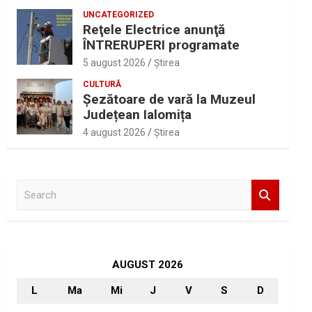
UNCATEGORIZED
Reţele Electrice anunţă
ÎNTRERUPERI programate
5 august 2026
Ştirea
CULTURĂ
Șezătoare de vară la Muzeul
Județean Ialomița
4 august 2026
Ştirea
S
e
a
r
c
h
AUGUST 2026
L
Ma
Mi
J
V
S
D