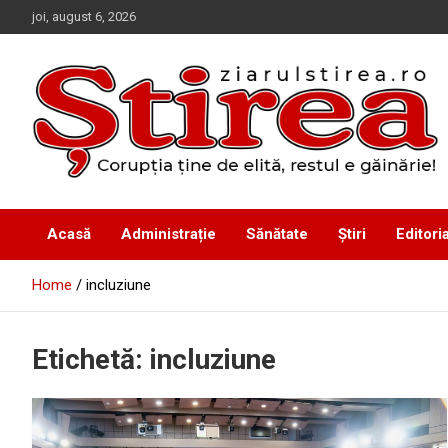
Skip
joi, august 6, 2026
to
content
Corupția ține de elită, restul e găinărie!
Ziarul Știrea
Acasă
Administrație
Sănătate
Știri
Editoria
Home
incluziune
Etichetă:
incluziune