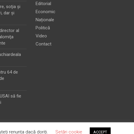
Editorial
e, soţia şi
Economic
i, dar şi
Naționale
Politică
director al
Video
alomiţa
nte
Contact
chiardeala
ntru 64 de
de
MUSAI să fie
i
teți renunța dacă doriți.
Setări cookie
ACCEPT