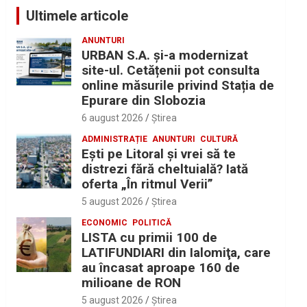
Ultimele articole
ANUNTURI
URBAN S.A. și-a modernizat
site-ul. Cetățenii pot consulta
online măsurile privind Stația de
Epurare din Slobozia
6 august 2026
Ştirea
ADMINISTRAȚIE
ANUNTURI
CULTURĂ
Eşti pe Litoral şi vrei să te
distrezi fără cheltuială? Iată
oferta „În ritmul Verii”
5 august 2026
Ştirea
ECONOMIC
POLITICĂ
LISTA cu primii 100 de
LATIFUNDIARI din Ialomiţa, care
au încasat aproape 160 de
milioane de RON
5 august 2026
Ştirea