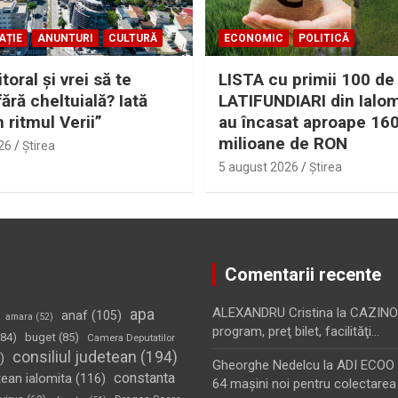
AȚIE
ANUNTURI
CULTURĂ
ECONOMIC
POLITICĂ
itoral şi vrei să te
LISTA cu primii 100 de
fără cheltuială? Iată
LATIFUNDIARI din Ialom
n ritmul Verii”
au încasat aproape 16
milioane de RON
26
Ştirea
5 august 2026
Ştirea
Comentarii recente
apa
ALEXANDRU Cristina
la
CAZINO
anaf
(105)
amara
(52)
program, preţ bilet, facilităţi…
84)
buget
(85)
Camera Deputatilor
consiliul judetean
(194)
)
Gheorghe Nedelcu
la
ADI ECOO S
constanta
tean ialomita
(116)
64 maşini noi pentru colectarea