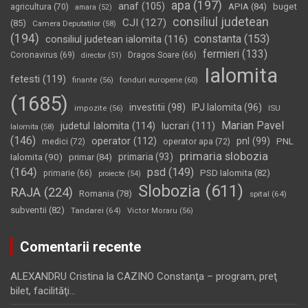
apa
(197)
anaf
(105)
APIA
(84)
buget
agricultura
(70)
amara
(52)
consiliul judetean
CJI
(127)
(85)
Camera Deputatilor
(58)
(194)
constanta
(153)
consiliul judetean ialomita
(116)
fermieri
(133)
Coronavirus
(69)
Dragos Soare
(66)
director
(51)
Ialomita
fetesti
(119)
fonduri europene
(60)
finante
(56)
(1685)
investitii
(98)
IPJ Ialomita
(96)
impozite
(56)
ISU
Marian Pavel
judetul Ialomita
(114)
lucrari
(111)
Ialomita
(58)
(146)
operator
(112)
pnl
(99)
PNL
medici
(72)
operator apa
(72)
primaria slobozia
Ialomita
(90)
primaria
(93)
primar
(84)
(164)
psd
(149)
PSD Ialomita
(82)
primarie
(66)
proiecte
(54)
Slobozia
(611)
RAJA
(224)
Romania
(78)
spital
(64)
subventii
(82)
Tandarei
(64)
Victor Moraru
(56)
Comentarii recente
ALEXANDRU Cristina
la
CAZINO Constanţa – program, preţ
bilet, facilităţi…