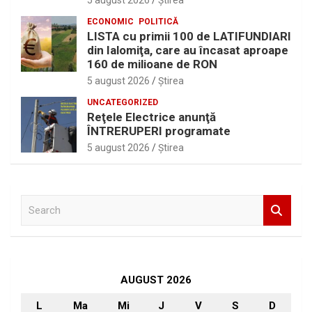
5 august 2026
Ştirea
ECONOMIC
POLITICĂ
LISTA cu primii 100 de LATIFUNDIARI
din Ialomiţa, care au încasat aproape
160 de milioane de RON
5 august 2026
Ştirea
UNCATEGORIZED
Reţele Electrice anunţă
ÎNTRERUPERI programate
5 august 2026
Ştirea
S
e
a
r
c
h
AUGUST 2026
L
Ma
Mi
J
V
S
D