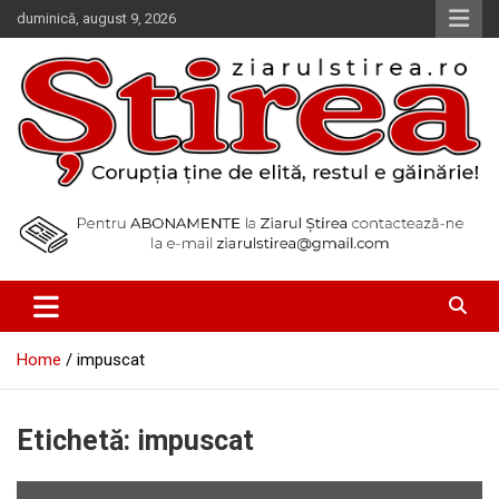
Skip
duminică, august 9, 2026
to
content
Corupția ține de elită, restul e găinărie!
Ziarul Știrea
Home
impuscat
Etichetă:
impuscat