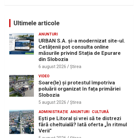
Ultimele articole
ANUNTURI
URBAN S.A. și-a modernizat site-ul.
Cetățenii pot consulta online
măsurile privind Stația de Epurare
din Slobozia
6 august 2026
Ştirea
VIDEO
Soare(le) și protestul împotriva
poluării organizat în fața primăriei
Slobozia
5 august 2026
Ştirea
ADMINISTRAȚIE
ANUNTURI
CULTURĂ
Eşti pe Litoral şi vrei să te distrezi
fără cheltuială? Iată oferta „În ritmul
Verii”