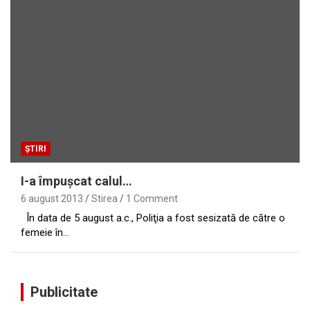
ȘTIRI
I-a împuşcat calul…
6 august 2013
Stirea
1 Comment
În data de 5 august a.c., Poliţia a fost sesizată de către o
femeie în…
Publicitate