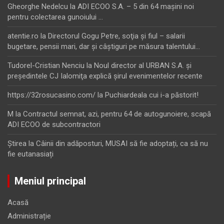
Gheorghe Nedelcu
la
ADI ECOO S.A. – 5 din 64 maşini noi
pentru colectarea gunoiului …
atentie.ro
la
Directorul Gogu Petre, soţia şi fiul – salarii
bugetare, pensii mari, dar şi câştiguri pe măsura talentului…
Tudorel-Cristian Nenciu
la
Noul director al URBAN S.A. şi
preşedintele CJ Ialomiţa explică şirul evenimentelor recente
https://32rosucasino.com/
la
Puchiardeala cui i-a păstorit!
M
la
Contractul semnat, azi, pentru 64 de autogunoiere, scapă
ADI ECOO de subcontractori
Ştirea
la
Câinii din adăposturi, MUSAI să fie adoptați, ca să nu
fie eutanasiați
Meniul principal
Acasă
Administrație