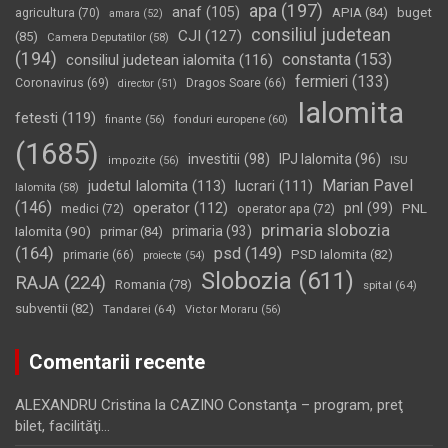
apa
(197)
anaf
(105)
APIA
(84)
buget
agricultura
(70)
amara
(52)
consiliul judetean
CJI
(127)
(85)
Camera Deputatilor
(58)
(194)
constanta
(153)
consiliul judetean ialomita
(116)
fermieri
(133)
Coronavirus
(69)
Dragos Soare
(66)
director
(51)
Ialomita
fetesti
(119)
fonduri europene
(60)
finante
(56)
(1685)
investitii
(98)
IPJ Ialomita
(96)
impozite
(56)
ISU
Marian Pavel
judetul Ialomita
(113)
lucrari
(111)
Ialomita
(58)
(146)
operator
(112)
pnl
(99)
PNL
medici
(72)
operator apa
(72)
primaria slobozia
Ialomita
(90)
primaria
(93)
primar
(84)
(164)
psd
(149)
PSD Ialomita
(82)
primarie
(66)
proiecte
(54)
Slobozia
(611)
RAJA
(224)
Romania
(78)
spital
(64)
subventii
(82)
Tandarei
(64)
Victor Moraru
(56)
Comentarii recente
ALEXANDRU Cristina
la
CAZINO Constanţa – program, preţ
bilet, facilităţi…