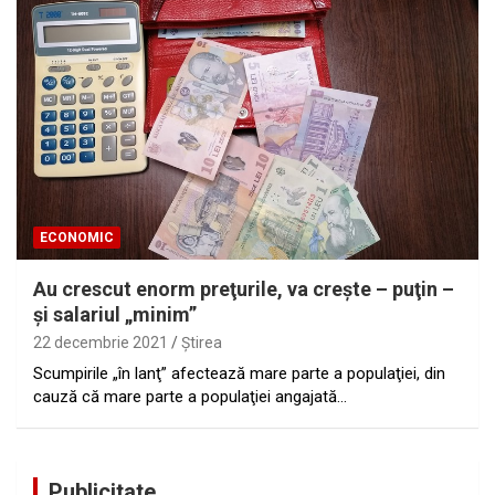
ECONOMIC
Au crescut enorm preţurile, va creşte – puţin –
şi salariul „minim”
22 decembrie 2021
Ştirea
Scumpirile „în lanţ” afectează mare parte a populaţiei, din
cauză că mare parte a populaţiei angajată…
Publicitate