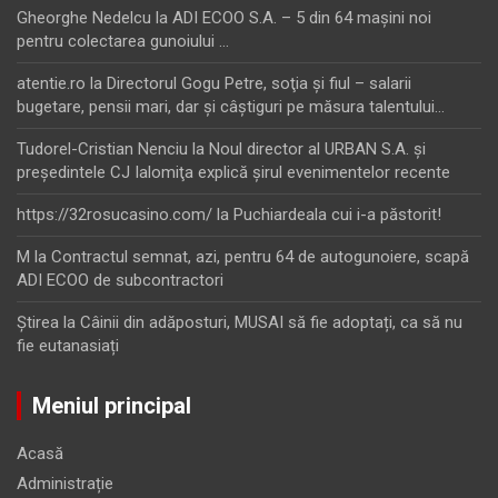
Gheorghe Nedelcu
la
ADI ECOO S.A. – 5 din 64 maşini noi
pentru colectarea gunoiului …
atentie.ro
la
Directorul Gogu Petre, soţia şi fiul – salarii
bugetare, pensii mari, dar şi câştiguri pe măsura talentului…
Tudorel-Cristian Nenciu
la
Noul director al URBAN S.A. şi
preşedintele CJ Ialomiţa explică şirul evenimentelor recente
https://32rosucasino.com/
la
Puchiardeala cui i-a păstorit!
M
la
Contractul semnat, azi, pentru 64 de autogunoiere, scapă
ADI ECOO de subcontractori
Ştirea
la
Câinii din adăposturi, MUSAI să fie adoptați, ca să nu
fie eutanasiați
Meniul principal
Acasă
Administrație