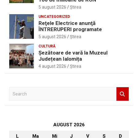
5 august 2026
Ştirea
UNCATEGORIZED
Reţele Electrice anunţă
ÎNTRERUPERI programate
5 august 2026
Ştirea
CULTURĂ
Șezătoare de vară la Muzeul
Județean Ialomița
4 august 2026
Ştirea
S
e
a
r
c
h
AUGUST 2026
L
Ma
Mi
J
V
S
D