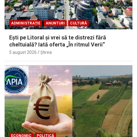
ADMINISTRAȚIE
ANUNTURI
CULTURĂ
Eşti pe Litoral şi vrei să te distrezi fără
cheltuială? Iată oferta „În ritmul Verii”
5 august 2026
Ştirea
ECONOMIC
POLITICĂ