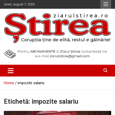
Skip
vineri, august 7, 2026
to
content
Corupția ține de elită, restul e găinărie!
Ziarul Știrea
Home
impozite salariu
Etichetă:
impozite salariu