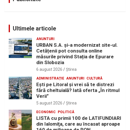
Ultimele articole
ANUNTURI
URBAN S.A. și-a modernizat site-ul.
Cetățenii pot consulta online
măsurile privind Stația de Epurare
din Slobozia
6 august 2026
Ştirea
ADMINISTRAȚIE
ANUNTURI
CULTURĂ
Eşti pe Litoral şi vrei să te distrezi
fără cheltuială? Iată oferta „În ritmul
Verii”
5 august 2026
Ştirea
ECONOMIC
POLITICĂ
LISTA cu primii 100 de LATIFUNDIARI
din Ialomiţa, care au încasat aproape
160 de milioane de RON