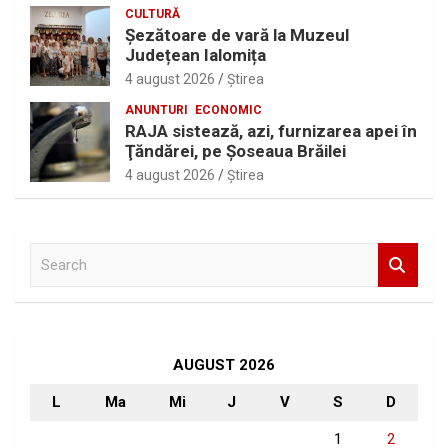
CULTURĂ
Șezătoare de vară la Muzeul
Județean Ialomița
4 august 2026
Ştirea
ANUNTURI
ECONOMIC
RAJA sistează, azi, furnizarea apei în
Ţăndărei, pe Şoseaua Brăilei
4 august 2026
Ştirea
S
e
a
r
c
h
AUGUST 2026
L
Ma
Mi
J
V
S
D
1
2