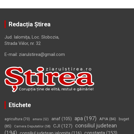
Redacția Știrea
Jud. Ialomiţa, Loc. Slobozia,
Strada Viilor, nr. 32
E-mail: ziarulstirea@gmail.com
Etichete
apa
(197)
anaf
(105)
APIA
(84)
buget
agricultura
(70)
amara
(52)
consiliul judetean
CJI
(127)
(85)
Camera Deputatilor
(58)
(194)
constanta
(153)
consiliul judetean ialomita
(116)