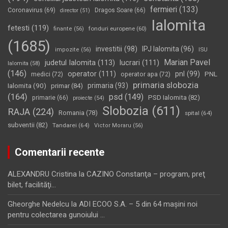
fermieri
(133)
Coronavirus
(69)
Dragos Soare
(66)
director
(51)
Ialomita
fetesti
(119)
fonduri europene
(60)
finante
(56)
(1685)
investitii
(98)
IPJ Ialomita
(96)
impozite
(56)
ISU
Marian Pavel
judetul Ialomita
(113)
lucrari
(111)
Ialomita
(58)
(146)
operator
(111)
pnl
(99)
PNL
medici
(72)
operator apa
(72)
primaria slobozia
Ialomita
(90)
primaria
(93)
primar
(84)
(164)
psd
(149)
PSD Ialomita
(82)
primarie
(66)
proiecte
(54)
Slobozia
(611)
RAJA
(224)
Romania
(78)
spital
(64)
subventii
(82)
Tandarei
(64)
Victor Moraru
(56)
Comentarii recente
ALEXANDRU Cristina
la
CAZINO Constanţa – program, preţ
bilet, facilităţi…
Gheorghe Nedelcu
la
ADI ECOO S.A. – 5 din 64 maşini noi
pentru colectarea gunoiului …