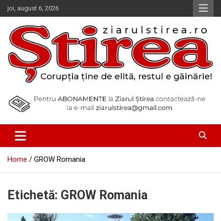
Skip
joi, august 6, 2026
to
content
Corupția ține de elită, restul e găinărie!
Ziarul Știrea
Home
GROW Romania
Etichetă:
GROW Romania