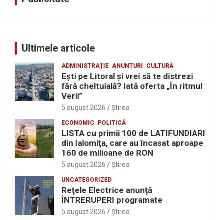
Ultimele articole
ADMINISTRAȚIE
ANUNTURI
CULTURĂ
Eşti pe Litoral şi vrei să te distrezi
fără cheltuială? Iată oferta „În ritmul
Verii”
5 august 2026
Ştirea
ECONOMIC
POLITICĂ
LISTA cu primii 100 de LATIFUNDIARI
din Ialomiţa, care au încasat aproape
160 de milioane de RON
5 august 2026
Ştirea
UNCATEGORIZED
Reţele Electrice anunţă
ÎNTRERUPERI programate
5 august 2026
Ştirea