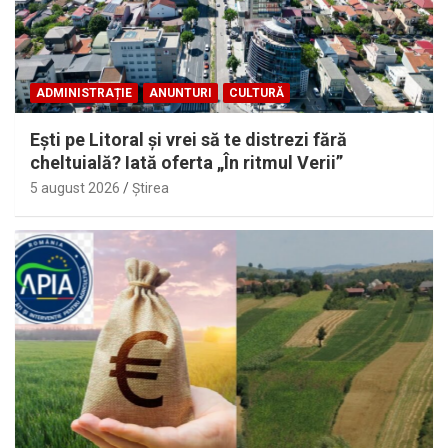
ADMINISTRAȚIE
ANUNTURI
CULTURĂ
Eşti pe Litoral şi vrei să te distrezi fără
cheltuială? Iată oferta „În ritmul Verii”
5 august 2026
Ştirea