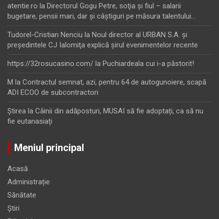
atentie.ro
la
Directorul Gogu Petre, soţia şi fiul – salarii
bugetare, pensii mari, dar şi câştiguri pe măsura talentului…
Tudorel-Cristian Nenciu
la
Noul director al URBAN S.A. şi
preşedintele CJ Ialomiţa explică şirul evenimentelor recente
https://32rosucasino.com/
la
Puchiardeala cui i-a păstorit!
M
la
Contractul semnat, azi, pentru 64 de autogunoiere, scapă
ADI ECOO de subcontractori
Ştirea
la
Câinii din adăposturi, MUSAI să fie adoptați, ca să nu
fie eutanasiați
Meniul principal
Acasă
Administrație
Sănătate
Știri