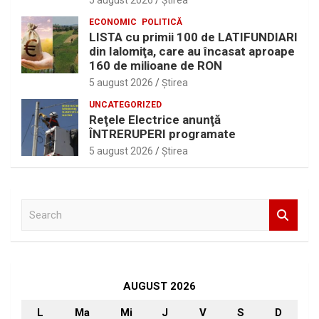
5 august 2026
Ştirea
ECONOMIC
POLITICĂ
LISTA cu primii 100 de LATIFUNDIARI
din Ialomiţa, care au încasat aproape
160 de milioane de RON
5 august 2026
Ştirea
UNCATEGORIZED
Reţele Electrice anunţă
ÎNTRERUPERI programate
5 august 2026
Ştirea
S
e
a
r
c
h
AUGUST 2026
L
Ma
Mi
J
V
S
D