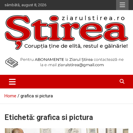
Skip
sâmbătă, august 8, 2026
to
content
Corupția ține de elită, restul e găinărie!
Ziarul Știrea
Home
grafica si pictura
Etichetă:
grafica si pictura