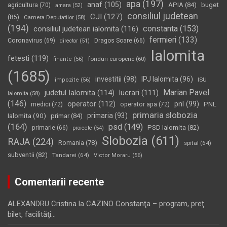
apa
(197)
anaf
(105)
APIA
(84)
buget
agricultura
(70)
amara
(52)
consiliul judetean
CJI
(127)
(85)
Camera Deputatilor
(58)
(194)
constanta
(153)
consiliul judetean ialomita
(116)
fermieri
(133)
Coronavirus
(69)
Dragos Soare
(66)
director
(51)
Ialomita
fetesti
(119)
fonduri europene
(60)
finante
(56)
(1685)
investitii
(98)
IPJ Ialomita
(96)
impozite
(56)
ISU
Marian Pavel
judetul Ialomita
(114)
lucrari
(111)
Ialomita
(58)
(146)
operator
(112)
pnl
(99)
PNL
medici
(72)
operator apa
(72)
primaria slobozia
Ialomita
(90)
primaria
(93)
primar
(84)
(164)
psd
(149)
PSD Ialomita
(82)
primarie
(66)
proiecte
(54)
Slobozia
(611)
RAJA
(224)
Romania
(78)
spital
(64)
subventii
(82)
Tandarei
(64)
Victor Moraru
(56)
Comentarii recente
ALEXANDRU Cristina
la
CAZINO Constanţa – program, preţ
bilet, facilităţi…