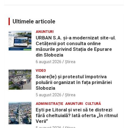
Ultimele articole
ANUNTURI
URBAN S.A. și-a modernizat site-ul.
Cetățenii pot consulta online
măsurile privind Stația de Epurare
din Slobozia
6 august 2026
Ştirea
VIDEO
Soare(le) și protestul împotriva
poluării organizat în fața primăriei
Slobozia
5 august 2026
Ştirea
ADMINISTRAȚIE
ANUNTURI
CULTURĂ
Eşti pe Litoral şi vrei să te distrezi
fără cheltuială? Iată oferta „În ritmul
Verii”