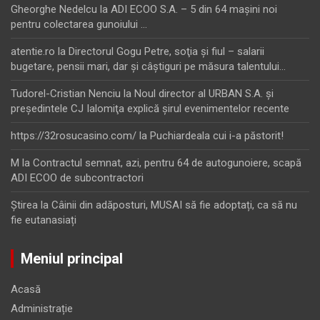
Gheorghe Nedelcu
la
ADI ECOO S.A. – 5 din 64 maşini noi
pentru colectarea gunoiului …
atentie.ro
la
Directorul Gogu Petre, soţia şi fiul – salarii
bugetare, pensii mari, dar şi câştiguri pe măsura talentului…
Tudorel-Cristian Nenciu
la
Noul director al URBAN S.A. şi
preşedintele CJ Ialomiţa explică şirul evenimentelor recente
https://32rosucasino.com/
la
Puchiardeala cui i-a păstorit!
M
la
Contractul semnat, azi, pentru 64 de autogunoiere, scapă
ADI ECOO de subcontractori
Ştirea
la
Câinii din adăposturi, MUSAI să fie adoptați, ca să nu
fie eutanasiați
Meniul principal
Acasă
Administrație