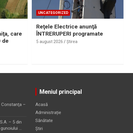
UNCATEGORIZED
Reţele Electrice anunţă
iţa, care
ÎNTRERUPERI programate
0 de
5 august 2026
Ştirea
Meniul principal
 Constanţa –
Acasă
Administrație
Sănătate
.A. – 5 din
 gunoiului …
Știri