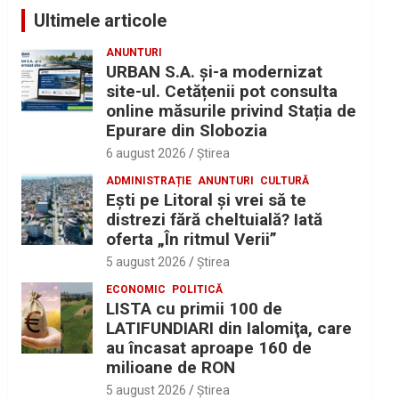
Ultimele articole
ANUNTURI
URBAN S.A. și-a modernizat
site-ul. Cetățenii pot consulta
online măsurile privind Stația de
Epurare din Slobozia
6 august 2026
Ştirea
ADMINISTRAȚIE
ANUNTURI
CULTURĂ
Eşti pe Litoral şi vrei să te
distrezi fără cheltuială? Iată
oferta „În ritmul Verii”
5 august 2026
Ştirea
ECONOMIC
POLITICĂ
LISTA cu primii 100 de
LATIFUNDIARI din Ialomiţa, care
au încasat aproape 160 de
milioane de RON
5 august 2026
Ştirea