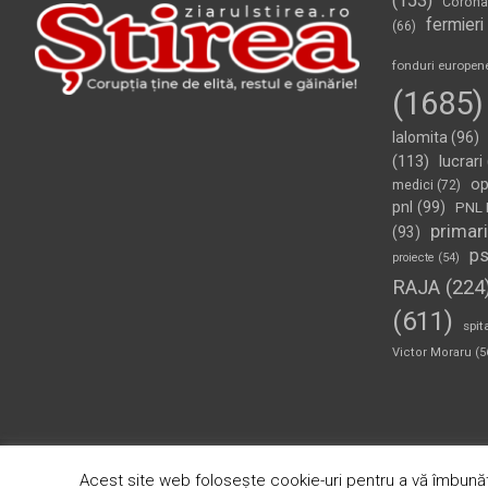
(153)
Corona
fermieri
(66)
fonduri europen
(1685)
Ialomita
(96)
(113)
lucrari
op
medici
(72)
pnl
(99)
PNL 
primari
(93)
p
proiecte
(54)
RAJA
(224
(611)
spit
Victor Moraru
(5
Copyright © 2026
Ziarul Știrea
Theme by:
Theme Horse
Pr
Acest site web folosește cookie-uri pentru a vă îmbunăt