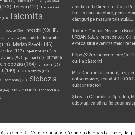
virus
(69)
Dragos Soare
director
(51)
(133)
atentie.ro
la
Directorul Gogu Petr
fetesti
(119)
finante
(56)
fiul – salarii bugetare, pensii mar
Ialomita
e
(60)
câştiguri pe măsura talentului…
investitii
(98)
IPJ
Tudorel-Cristian Nenciu
la
Noul 
impozite
(56)
URBAN S.A. şi preşedintele CJ I
judetul Ialomita
ISU Ialomita
(58)
explică şirul evenimentelor rece
Marian Pavel
(146)
(111)
erator
(112)
operator apa
(72)
https://32rosucasino.com/
la
Pu
Ialomita
(90)
primaria
primar
(84)
cui i-a păstorit!
a slobozia
(164)
primarie
(66)
sd
(149)
PSD Ialomita
(82)
M
la
Contractul semnat, azi, pe
Slobozia
)
autogunoiere, scapă ADI ECOO 
Romania
(78)
subcontractori
subventii
(82)
al
(64)
Tandarei
(64)
Ştirea
la
Câinii din adăposturi, 
6)
adoptați, ca să nu fie eutanasiaț
oudly Powered by:
WordPress
ăți experiența. Vom presupune că sunteți de acord cu asta, dar pu