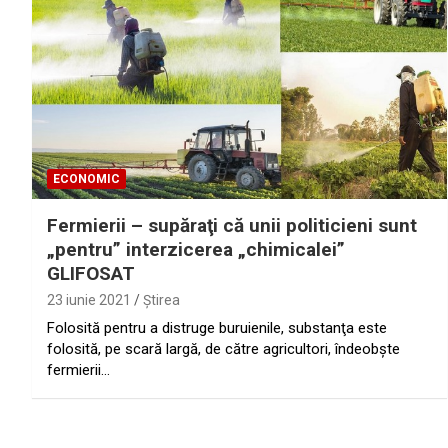
ECONOMIC
Fermierii – supăraţi că unii politicieni sunt
„pentru” interzicerea „chimicalei”
GLIFOSAT
23 iunie 2021
Ştirea
Folosită pentru a distruge buruienile, substanţa este
folosită, pe scară largă, de către agricultori, îndeobşte
fermierii…