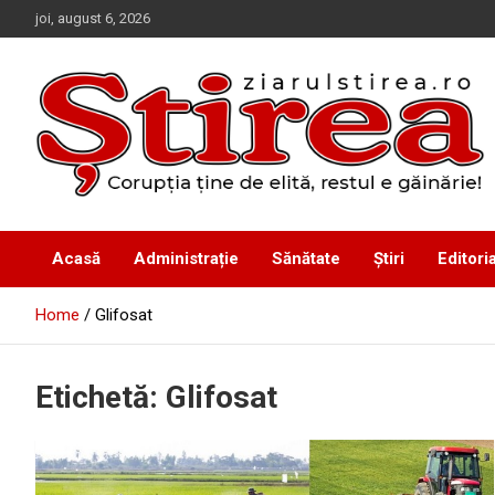
Skip
joi, august 6, 2026
to
content
Corupția ține de elită, restul e găinărie!
Ziarul Știrea
Acasă
Administrație
Sănătate
Știri
Editoria
Home
Glifosat
Etichetă:
Glifosat