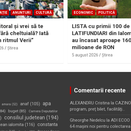
AȚIE
ANUNTURI
CULTURĂ
ECONOMIC
POLITICĂ
itoral şi vrei să te
LISTA cu primii 100 de
fără cheltuială? Iată
LATIFUNDIARI din Ialom
n ritmul Verii”
au încasat aproape 16
milioane de RON
26
Ştirea
5 august 2026
Ştirea
Comentarii recente
apa
ALEXANDRU Cristina
la
CAZINO
anaf
(105)
amara
(52)
program, preţ bilet, facilităţi…
84)
buget
(85)
Camera Deputatilor
consiliul judetean
(194)
)
Gheorghe Nedelcu
la
ADI ECOO S
constanta
tean ialomita
(116)
64 maşini noi pentru colectarea