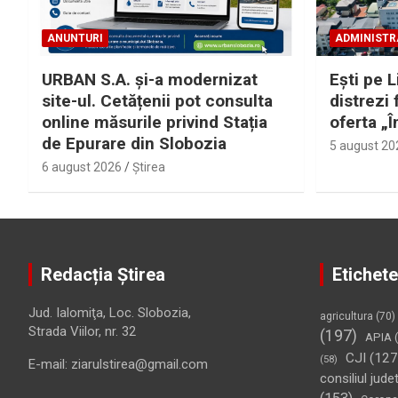
ANUNTURI
ADMINISTR
URBAN S.A. și-a modernizat
Eşti pe L
site-ul. Cetățenii pot consulta
distrezi 
online măsurile privind Stația
oferta „Î
de Epurare din Slobozia
5 august 20
6 august 2026
Ştirea
Redacția Știrea
Etichete
Jud. Ialomiţa, Loc. Slobozia,
agricultura
(70)
Strada Viilor, nr. 32
(197)
APIA
(
CJI
(127
(58)
E-mail: ziarulstirea@gmail.com
consiliul jude