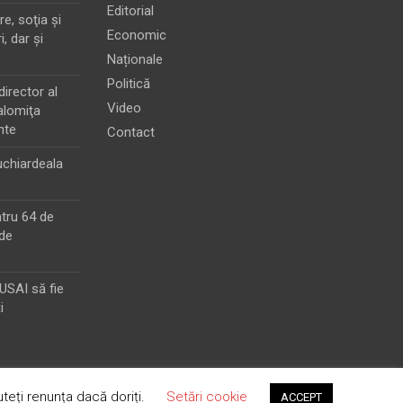
Editorial
e, soţia şi
Economic
i, dar şi
Naționale
Politică
director al
Video
alomiţa
nte
Contact
chiardeala
ntru 64 de
de
MUSAI să fie
i
teți renunța dacă doriți.
Setări cookie
ACCEPT