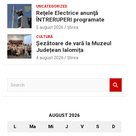
UNCATEGORIZED
Reţele Electrice anunţă
ÎNTRERUPERI programate
5 august 2026
Ştirea
CULTURĂ
Șezătoare de vară la Muzeul
Județean Ialomița
4 august 2026
Ştirea
S
e
a
r
c
h
AUGUST 2026
L
Ma
Mi
J
V
S
D