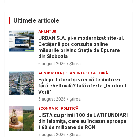
Ultimele articole
ANUNTURI
URBAN S.A. și-a modernizat site-ul.
Cetățenii pot consulta online
măsurile privind Stația de Epurare
din Slobozia
6 august 2026
Ştirea
ADMINISTRAȚIE
ANUNTURI
CULTURĂ
Eşti pe Litoral şi vrei să te distrezi
fără cheltuială? Iată oferta „În ritmul
Verii”
5 august 2026
Ştirea
ECONOMIC
POLITICĂ
LISTA cu primii 100 de LATIFUNDIARI
din Ialomiţa, care au încasat aproape
160 de milioane de RON
5 august 2026
Ştirea