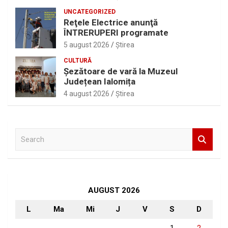
UNCATEGORIZED
Reţele Electrice anunţă
ÎNTRERUPERI programate
5 august 2026
Ştirea
CULTURĂ
Șezătoare de vară la Muzeul
Județean Ialomița
4 august 2026
Ştirea
S
e
a
r
c
h
AUGUST 2026
L
Ma
Mi
J
V
S
D
1
2