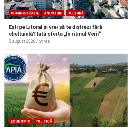
ADMINISTRAȚIE
ANUNTURI
CULTURĂ
Eşti pe Litoral şi vrei să te distrezi fără
cheltuială? Iată oferta „În ritmul Verii”
5 august 2026
Ştirea
ECONOMIC
POLITICĂ