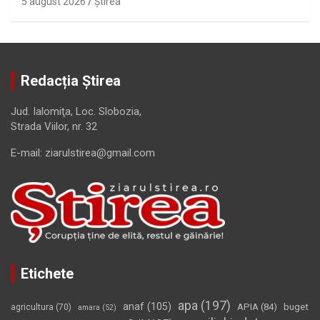
5 august 2026
Ştirea
Redacția Știrea
Jud. Ialomiţa, Loc. Slobozia,
Strada Viilor, nr. 32
E-mail: ziarulstirea@gmail.com
Etichete
apa
(197)
anaf
(105)
APIA
(84)
buget
agricultura
(70)
amara
(52)