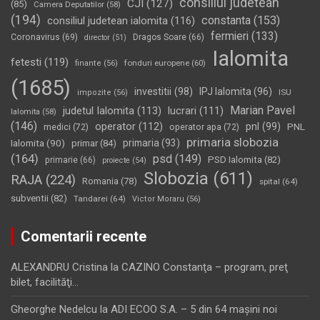
consiliul judetean
CJI
(127)
(85)
Camera Deputatilor
(58)
(194)
constanta
(153)
consiliul judetean ialomita
(116)
fermieri
(133)
Coronavirus
(69)
Dragos Soare
(66)
director
(51)
Ialomita
fetesti
(119)
fonduri europene
(60)
finante
(56)
(1685)
investitii
(98)
IPJ Ialomita
(96)
impozite
(56)
ISU
Marian Pavel
judetul Ialomita
(113)
lucrari
(111)
Ialomita
(58)
(146)
operator
(112)
pnl
(99)
PNL
medici
(72)
operator apa
(72)
primaria slobozia
Ialomita
(90)
primaria
(93)
primar
(84)
(164)
psd
(149)
PSD Ialomita
(82)
primarie
(66)
proiecte
(54)
Slobozia
(611)
RAJA
(224)
Romania
(78)
spital
(64)
subventii
(82)
Tandarei
(64)
Victor Moraru
(56)
Comentarii recente
ALEXANDRU Cristina
la
CAZINO Constanţa – program, preţ
bilet, facilităţi…
Gheorghe Nedelcu
la
ADI ECOO S.A. – 5 din 64 maşini noi