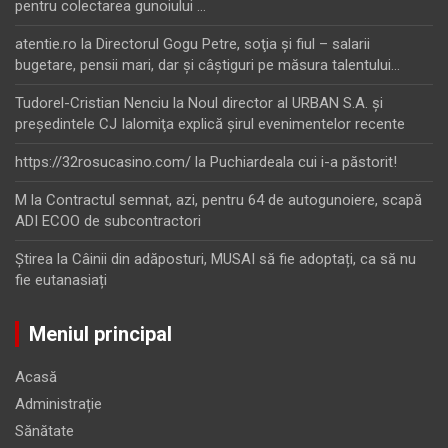
pentru colectarea gunoiului …
atentie.ro
la
Directorul Gogu Petre, soţia şi fiul – salarii
bugetare, pensii mari, dar şi câştiguri pe măsura talentului…
Tudorel-Cristian Nenciu
la
Noul director al URBAN S.A. şi
preşedintele CJ Ialomiţa explică şirul evenimentelor recente
https://32rosucasino.com/
la
Puchiardeala cui i-a păstorit!
M
la
Contractul semnat, azi, pentru 64 de autogunoiere, scapă
ADI ECOO de subcontractori
Ştirea
la
Câinii din adăposturi, MUSAI să fie adoptați, ca să nu
fie eutanasiați
Meniul principal
Acasă
Administrație
Sănătate