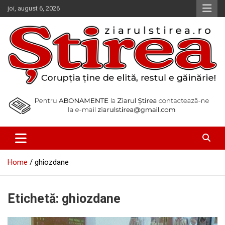
Skip
joi, august 6, 2026
to
content
Corupția ține de elită, restul e găinărie!
Ziarul Știrea
Home
ghiozdane
Etichetă:
ghiozdane