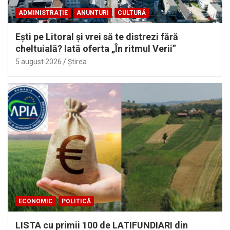
ADMINISTRAȚIE
ANUNTURI
CULTURĂ
Eşti pe Litoral şi vrei să te distrezi fără
cheltuială? Iată oferta „În ritmul Verii”
5 august 2026
Ştirea
ECONOMIC
POLITICĂ
LISTA cu primii 100 de LATIFUNDIARI din