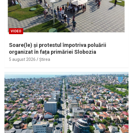
VIDEO
Soare(le) și protestul împotriva poluării
organizat în fața primăriei Slobozia
5 august 2026
Ştirea