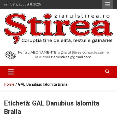
Skip
sâmbătă, august 8, 2026
to
content
Corupția ține de elită, restul e găinărie!
Ziarul Știrea
Home
GAL Danubius Ialomita Braila
Etichetă:
GAL Danubius Ialomita
Braila