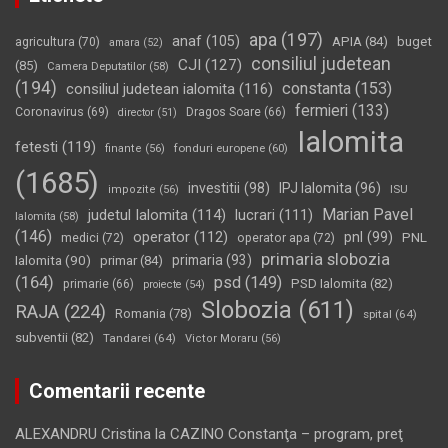
apa
(197)
anaf
(105)
APIA
(84)
buget
agricultura
(70)
amara
(52)
consiliul judetean
CJI
(127)
(85)
Camera Deputatilor
(58)
(194)
constanta
(153)
consiliul judetean ialomita
(116)
fermieri
(133)
Coronavirus
(69)
Dragos Soare
(66)
director
(51)
Ialomita
fetesti
(119)
fonduri europene
(60)
finante
(56)
(1685)
investitii
(98)
IPJ Ialomita
(96)
impozite
(56)
ISU
Marian Pavel
judetul Ialomita
(114)
lucrari
(111)
Ialomita
(58)
(146)
operator
(112)
pnl
(99)
PNL
medici
(72)
operator apa
(72)
primaria slobozia
Ialomita
(90)
primaria
(93)
primar
(84)
(164)
psd
(149)
PSD Ialomita
(82)
primarie
(66)
proiecte
(54)
Slobozia
(611)
RAJA
(224)
Romania
(78)
spital
(64)
subventii
(82)
Tandarei
(64)
Victor Moraru
(56)
Comentarii recente
ALEXANDRU Cristina
la
CAZINO Constanţa – program, preţ