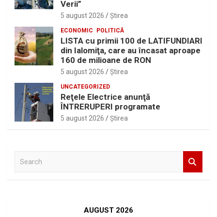
Verii”
5 august 2026
Ştirea
ECONOMIC
POLITICĂ
LISTA cu primii 100 de LATIFUNDIARI
din Ialomiţa, care au încasat aproape
160 de milioane de RON
5 august 2026
Ştirea
UNCATEGORIZED
Reţele Electrice anunţă
ÎNTRERUPERI programate
5 august 2026
Ştirea
S
e
a
r
c
h
AUGUST 2026