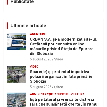
Publicitate
Ultimele articole
ANUNTURI
URBAN S.A. și-a modernizat site-ul.
Cetățenii pot consulta online
măsurile privind Stația de Epurare
din Slobozia
6 august 2026
Ştirea
VIDEO
Soare(le) și protestul împotriva
poluării organizat în fața primăriei
Slobozia
5 august 2026
Ştirea
ADMINISTRAȚIE
ANUNTURI
CULTURĂ
Eşti pe Litoral şi vrei să te distrezi
fără cheltuială? Iată oferta „În ritmul