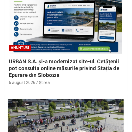
ANUNTURI
URBAN S.A. și-a modernizat site-ul. Cetățenii
pot consulta online măsurile privind Stația de
Epurare din Slobozia
6 august 2026
Ştirea