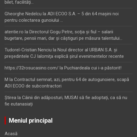
bilet, facilităţi…
Gheorghe Nedelcu
la
ADI ECOO S.A. – 5 din 64 maşini noi
pentru colectarea gunoiului …
atentie.ro
la
Directorul Gogu Petre, soţia şi fiul – salarii
bugetare, pensii mari, dar şi câştiguri pe măsura talentului…
Tudorel-Cristian Nenciu
la
Noul director al URBAN S.A. şi
preşedintele CJ Ialomiţa explică şirul evenimentelor recente
https://32rosucasino.com/
la
Puchiardeala cui i-a păstorit!
M
la
Contractul semnat, azi, pentru 64 de autogunoiere, scapă
ADI ECOO de subcontractori
Ştirea
la
Câinii din adăposturi, MUSAI să fie adoptați, ca să nu
fie eutanasiați
Meniul principal
Acasă