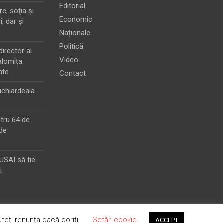
Editorial
e, soţia şi
Economic
i, dar şi
Naționale
Politică
director al
Video
alomiţa
nte
Contact
chiardeala
ntru 64 de
de
MUSAI să fie
i
teți renunța dacă doriți.
Setări cookie
ACCEPT