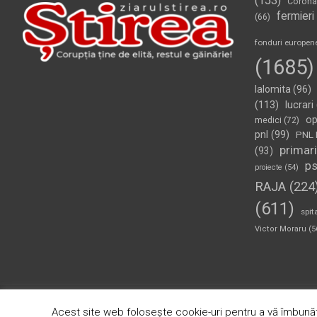
(153)
Corona
fermieri
(66)
fonduri europen
(1685)
Ialomita
(96)
(113)
lucrari
op
medici
(72)
pnl
(99)
PNL 
primari
(93)
p
proiecte
(54)
RAJA
(224
(611)
spit
Victor Moraru
(5
Copyright © 2026
Ziarul Știrea
Theme by:
Theme Horse
Pr
Acest site web folosește cookie-uri pentru a vă îmbunăt