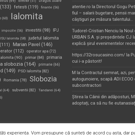
virus
(69)
Dragos Soare
director
(51)
(133)
atentie.ro
la
Directorul Gogu Petr
fetesti
(119)
finante
(56)
fiul – salarii bugetare, pensii mar
Ialomita
e
(60)
câştiguri pe măsura talentului…
investitii
(98)
IPJ
Tudorel-Cristian Nenciu
la
Noul 
impozite
(56)
URBAN S.A. şi preşedintele CJ I
judetul Ialomita
ISU Ialomita
(58)
explică şirul evenimentelor rece
Marian Pavel
(146)
(111)
erator
(112)
operator apa
(72)
https://32rosucasino.com/
la
Pu
Ialomita
(90)
primaria
primar
(84)
cui i-a păstorit!
a slobozia
(164)
primarie
(66)
sd
(149)
PSD Ialomita
(82)
M
la
Contractul semnat, azi, pe
Slobozia
)
autogunoiere, scapă ADI ECOO 
Romania
(78)
subcontractori
subventii
(82)
al
(64)
Tandarei
(64)
Ştirea
la
Câinii din adăposturi, 
6)
adoptați, ca să nu fie eutanasiaț
oudly Powered by:
WordPress
ăți experiența. Vom presupune că sunteți de acord cu asta, dar pu