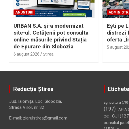
ANUNTURI
ADMINISTR
URBAN S.A. și-a modernizat
Eşti pe L
site-ul. Cetățenii pot consulta
distrezi 
online măsurile privind Stația
oferta „Î
de Epurare din Slobozia
5 august 20
6 august 2026
Ştirea
Redacția Știrea
Etichete
Jud. Ialomiţa, Loc. Slobozia,
agricultura
(70)
Strada Viilor, nr. 32
(197)
APIA
(
CJI
(127
(58)
E-mail: ziarulstirea@gmail.com
consiliul jude