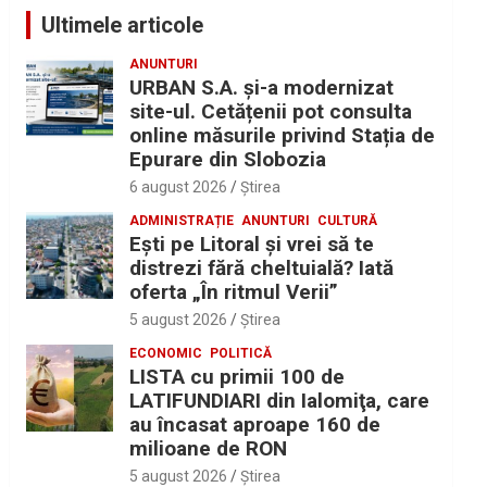
Ultimele articole
ANUNTURI
URBAN S.A. și-a modernizat
site-ul. Cetățenii pot consulta
online măsurile privind Stația de
Epurare din Slobozia
6 august 2026
Ştirea
ADMINISTRAȚIE
ANUNTURI
CULTURĂ
Eşti pe Litoral şi vrei să te
distrezi fără cheltuială? Iată
oferta „În ritmul Verii”
5 august 2026
Ştirea
ECONOMIC
POLITICĂ
LISTA cu primii 100 de
LATIFUNDIARI din Ialomiţa, care
au încasat aproape 160 de
milioane de RON
5 august 2026
Ştirea