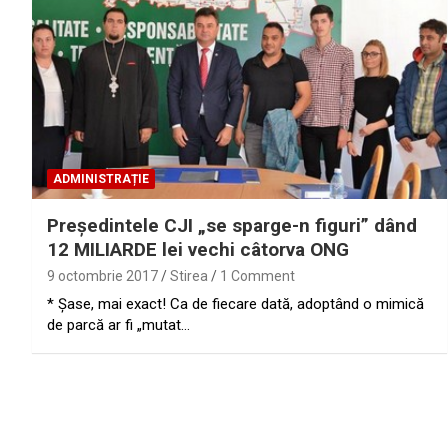
ADMINISTRAȚIE
Preşedintele CJI „se sparge-n figuri” dând
12 MILIARDE lei vechi câtorva ONG
9 octombrie 2017
Stirea
1 Comment
* Şase, mai exact! Ca de fiecare dată, adoptând o mimică
de parcă ar fi „mutat…