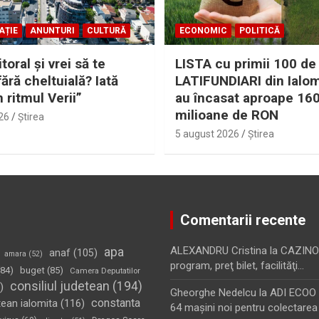
AȚIE
ANUNTURI
CULTURĂ
ECONOMIC
POLITICĂ
itoral şi vrei să te
LISTA cu primii 100 de
fără cheltuială? Iată
LATIFUNDIARI din Ialom
n ritmul Verii”
au încasat aproape 16
milioane de RON
26
Ştirea
5 august 2026
Ştirea
Comentarii recente
apa
ALEXANDRU Cristina
la
CAZINO
anaf
(105)
amara
(52)
program, preţ bilet, facilităţi…
84)
buget
(85)
Camera Deputatilor
consiliul judetean
(194)
)
Gheorghe Nedelcu
la
ADI ECOO S
constanta
tean ialomita
(116)
64 maşini noi pentru colectarea