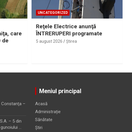
UNCATEGORIZED
Reţele Electrice anunţă
iţa, care
ÎNTRERUPERI programate
0 de
5 august 2026
Ştirea
Meniul principal
 Constanţa –
Acasă
Administrație
Sănătate
.A. – 5 din
 gunoiului …
Știri