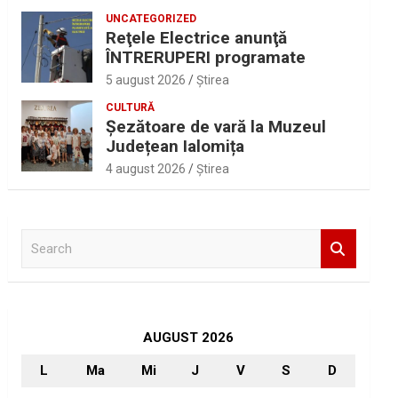
UNCATEGORIZED
Reţele Electrice anunţă
ÎNTRERUPERI programate
5 august 2026
Ştirea
CULTURĂ
Șezătoare de vară la Muzeul
Județean Ialomița
4 august 2026
Ştirea
S
e
a
r
c
h
AUGUST 2026
L
Ma
Mi
J
V
S
D