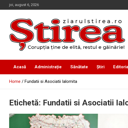
Skip
joi, august 6, 2026
to
content
Corupția ține de elită, restul e găinărie!
Ziarul Știrea
Acasă
Administrație
Sănătate
Știri
Editoria
Home
Fundatii si Asociatii Ialomita
Etichetă:
Fundatii si Asociatii Ia