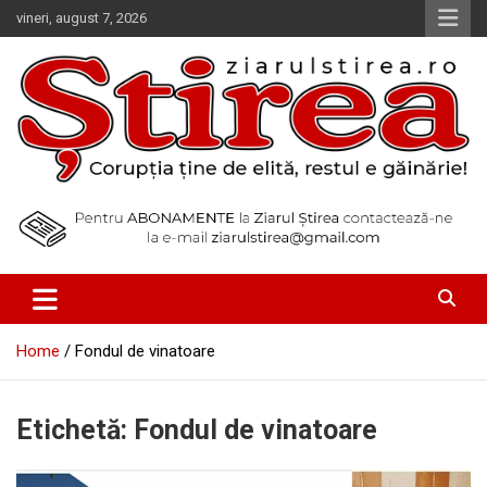
Skip
vineri, august 7, 2026
to
content
Corupția ține de elită, restul e găinărie!
Ziarul Știrea
Home
Fondul de vinatoare
Etichetă:
Fondul de vinatoare