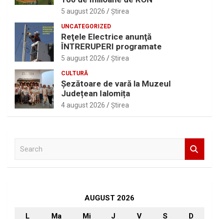
5 august 2026
Ştirea
UNCATEGORIZED
Reţele Electrice anunţă
ÎNTRERUPERI programate
5 august 2026
Ştirea
CULTURĂ
Șezătoare de vară la Muzeul
Județean Ialomița
4 august 2026
Ştirea
S
e
a
r
c
h
AUGUST 2026
L
Ma
Mi
J
V
S
D