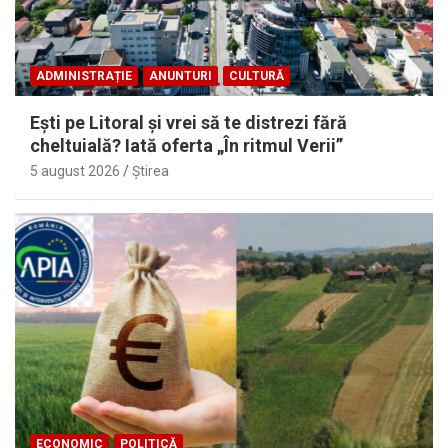
ADMINISTRAȚIE
ANUNTURI
CULTURĂ
Eşti pe Litoral şi vrei să te distrezi fără
cheltuială? Iată oferta „În ritmul Verii”
5 august 2026
Ştirea
ECONOMIC
POLITICĂ