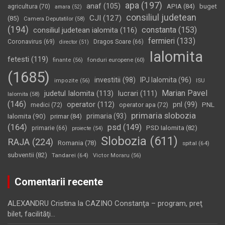
apa
(197)
anaf
(105)
APIA
(84)
buget
agricultura
(70)
amara
(52)
consiliul judetean
CJI
(127)
(85)
Camera Deputatilor
(58)
(194)
constanta
(153)
consiliul judetean ialomita
(116)
fermieri
(133)
Coronavirus
(69)
Dragos Soare
(66)
director
(51)
Ialomita
fetesti
(119)
fonduri europene
(60)
finante
(56)
(1685)
investitii
(98)
IPJ Ialomita
(96)
impozite
(56)
ISU
Marian Pavel
judetul Ialomita
(113)
lucrari
(111)
Ialomita
(58)
(146)
operator
(112)
pnl
(99)
PNL
medici
(72)
operator apa
(72)
primaria slobozia
Ialomita
(90)
primaria
(93)
primar
(84)
(164)
psd
(149)
PSD Ialomita
(82)
primarie
(66)
proiecte
(54)
Slobozia
(611)
RAJA
(224)
Romania
(78)
spital
(64)
subventii
(82)
Tandarei
(64)
Victor Moraru
(56)
Comentarii recente
ALEXANDRU Cristina
la
CAZINO Constanţa – program, preţ
bilet, facilităţi…