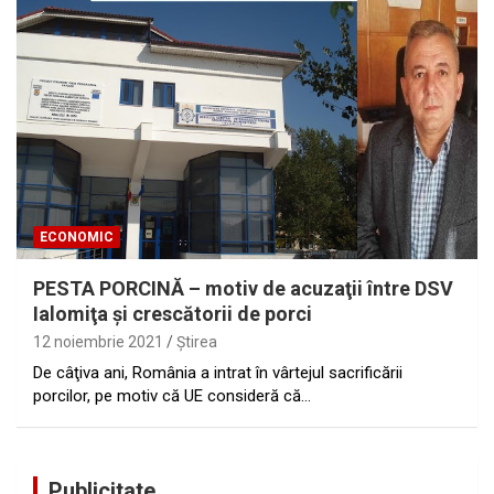
ECONOMIC
PESTA PORCINĂ – motiv de acuzaţii între DSV
Ialomiţa şi crescătorii de porci
12 noiembrie 2021
Ştirea
De câţiva ani, România a intrat în vârtejul sacrificării
porcilor, pe motiv că UE consideră că…
Publicitate