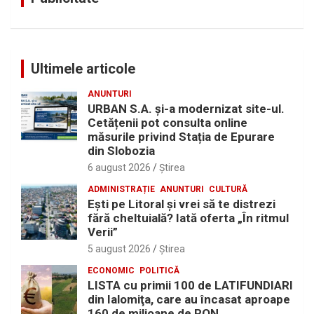
Ultimele articole
ANUNTURI
URBAN S.A. și-a modernizat site-ul.
Cetățenii pot consulta online
măsurile privind Stația de Epurare
din Slobozia
6 august 2026
Ştirea
ADMINISTRAȚIE
ANUNTURI
CULTURĂ
Eşti pe Litoral şi vrei să te distrezi
fără cheltuială? Iată oferta „În ritmul
Verii”
5 august 2026
Ştirea
ECONOMIC
POLITICĂ
LISTA cu primii 100 de LATIFUNDIARI
din Ialomiţa, care au încasat aproape
160 de milioane de RON