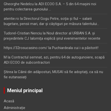
Gheorghe Nedelcu
la
ADI ECOO S.A. – 5 din 64 maşini noi
pentru colectarea gunoiului …
atentie.ro
la
Directorul Gogu Petre, soţia şi fiul – salarii
bugetare, pensii mari, dar şi câştiguri pe măsura talentului…
Tudorel-Cristian Nenciu
la
Noul director al URBAN S.A. şi
preşedintele CJ Ialomiţa explică şirul evenimentelor recente
https://32rosucasino.com/
la
Puchiardeala cui i-a păstorit!
M
la
Contractul semnat, azi, pentru 64 de autogunoiere, scapă
ADI ECOO de subcontractori
Ştirea
la
Câinii din adăposturi, MUSAI să fie adoptați, ca să nu
fie eutanasiați
Meniul principal
Acasă
Administrație