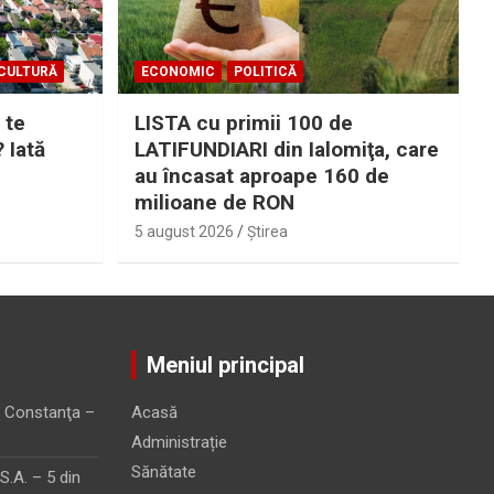
CULTURĂ
ECONOMIC
POLITICĂ
 te
LISTA cu primii 100 de
? Iată
LATIFUNDIARI din Ialomiţa, care
au încasat aproape 160 de
milioane de RON
5 august 2026
Ştirea
Meniul principal
 Constanţa –
Acasă
Administrație
Sănătate
.A. – 5 din