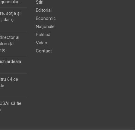
 gunoiului …
Știri
Editorial
e, soţia şi
Economic
i, dar şi
Naționale
Politică
director al
Video
alomiţa
nte
Contact
chiardeala
ntru 64 de
de
MUSAI să fie
i