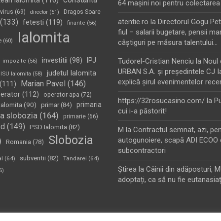
tean ialomita
(116)
64 maşini noi pentru colectarea
virus
(69)
Dragos Soare
director
(51)
(133)
atentie.ro
la
Directorul Gogu Petr
fetesti
(119)
finante
(56)
fiul – salarii bugetare, pensii mar
Ialomita
e
(60)
câştiguri pe măsura talentului…
investitii
(98)
IPJ
Tudorel-Cristian Nenciu
la
Noul 
impozite
(56)
URBAN S.A. şi preşedintele CJ I
judetul Ialomita
ISU Ialomita
(58)
explică şirul evenimentelor rece
Marian Pavel
(146)
(111)
erator
(112)
operator apa
(72)
https://32rosucasino.com/
la
Pu
Ialomita
(90)
primaria
primar
(84)
cui i-a păstorit!
a slobozia
(164)
primarie
(66)
sd
(149)
PSD Ialomita
(82)
M
la
Contractul semnat, azi, pe
Slobozia
)
autogunoiere, scapă ADI ECOO 
Romania
(78)
subcontractori
subventii
(82)
al
(64)
Tandarei
(64)
Ştirea
la
Câinii din adăposturi, 
6)
adoptați, ca să nu fie eutanasiaț