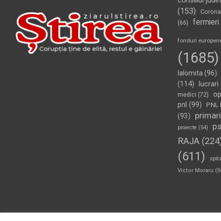
consiliul jude
(153)
Corona
fermieri
(66)
fonduri europen
(1685)
Ialomita
(96)
(114)
lucrari
op
medici
(72)
pnl
(99)
PNL 
primari
(93)
p
proiecte
(54)
RAJA
(224
(611)
spit
Victor Moraru
(5