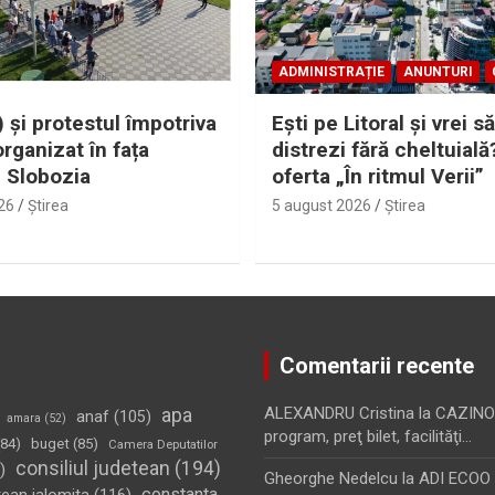
ADMINISTRAȚIE
ANUNTURI
 și protestul împotriva
Eşti pe Litoral şi vrei să
organizat în fața
distrezi fără cheltuială
i Slobozia
oferta „În ritmul Verii”
26
Ştirea
5 august 2026
Ştirea
Comentarii recente
apa
ALEXANDRU Cristina
la
CAZINO
anaf
(105)
amara
(52)
program, preţ bilet, facilităţi…
84)
buget
(85)
Camera Deputatilor
consiliul judetean
(194)
)
Gheorghe Nedelcu
la
ADI ECOO S
constanta