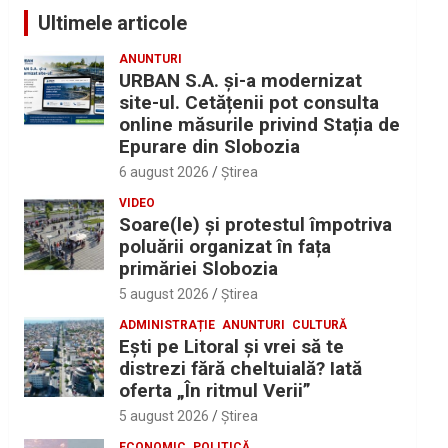
Ultimele articole
ANUNTURI
URBAN S.A. și-a modernizat
site-ul. Cetățenii pot consulta
online măsurile privind Stația de
Epurare din Slobozia
6 august 2026
Ştirea
VIDEO
Soare(le) și protestul împotriva
poluării organizat în fața
primăriei Slobozia
5 august 2026
Ştirea
ADMINISTRAȚIE
ANUNTURI
CULTURĂ
Eşti pe Litoral şi vrei să te
distrezi fără cheltuială? Iată
oferta „În ritmul Verii”
5 august 2026
Ştirea
ECONOMIC
POLITICĂ