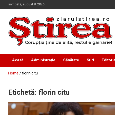
Skip
sâmbătă, august 8, 2026
to
content
Corupția ține de elită, restul e găinărie!
Ziarul Știrea
Acasă
Administrație
Sănătate
Știri
Editoria
Home
florin citu
Etichetă:
florin citu