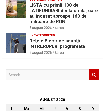
LISTA cu primii 100 de
LATIFUNDIARI din Ialomiţa, care
au încasat aproape 160 de
milioane de RON
5 august 2026
Ştirea
UNCATEGORIZED
Reţele Electrice anunţă
ÎNTRERUPERI programate
5 august 2026
Ştirea
S
e
a
r
c
h
AUGUST 2026
L
Ma
Mi
J
V
S
D