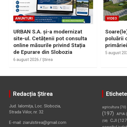
ANUNTURI
VIDEO
URBAN S.A. și-a modernizat
Soare(le)
site-ul. Cetățenii pot consulta
poluării 
online măsurile privind Stația
primărie
de Epurare din Slobozia
5 august 20
6 august 2026
Ştirea
Redacția Știrea
Etichete
Jud. Ialomiţa, Loc. Slobozia,
agricultura
(70)
Strada Viilor, nr. 32
(197)
APIA
(
CJI
(127
(58)
E-mail: ziarulstirea@gmail.com