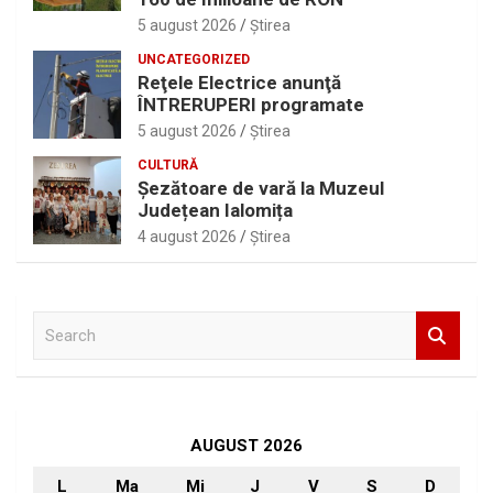
5 august 2026
Ştirea
UNCATEGORIZED
Reţele Electrice anunţă
ÎNTRERUPERI programate
5 august 2026
Ştirea
CULTURĂ
Șezătoare de vară la Muzeul
Județean Ialomița
4 august 2026
Ştirea
S
e
a
r
c
h
AUGUST 2026
L
Ma
Mi
J
V
S
D