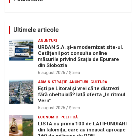
Ultimele articole
ANUNTURI
URBAN S.A. și-a modernizat site-ul.
Cetățenii pot consulta online
măsurile privind Stația de Epurare
din Slobozia
6 august 2026
Ştirea
ADMINISTRAȚIE
ANUNTURI
CULTURĂ
Eşti pe Litoral şi vrei să te distrezi
fără cheltuială? Iată oferta „În ritmul
Verii”
5 august 2026
Ştirea
ECONOMIC
POLITICĂ
LISTA cu primii 100 de LATIFUNDIARI
din Ialomiţa, care au încasat aproape
160 de milioane de RON