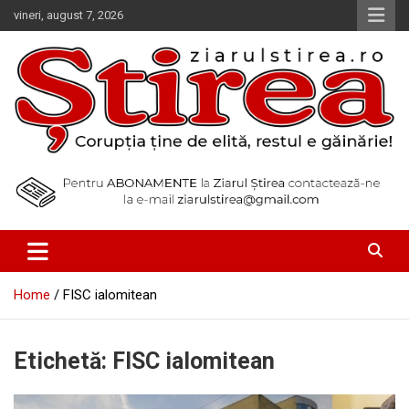
Skip
vineri, august 7, 2026
to
content
Corupția ține de elită, restul e găinărie!
Ziarul Știrea
Home
FISC ialomitean
Etichetă:
FISC ialomitean