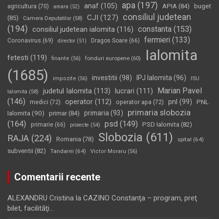
apa
(197)
anaf
(105)
APIA
(84)
buget
agricultura
(70)
amara
(52)
consiliul judetean
CJI
(127)
(85)
Camera Deputatilor
(58)
(194)
constanta
(153)
consiliul judetean ialomita
(116)
fermieri
(133)
Coronavirus
(69)
Dragos Soare
(66)
director
(51)
Ialomita
fetesti
(119)
fonduri europene
(60)
finante
(56)
(1685)
investitii
(98)
IPJ Ialomita
(96)
impozite
(56)
ISU
Marian Pavel
judetul Ialomita
(113)
lucrari
(111)
Ialomita
(58)
(146)
operator
(112)
pnl
(99)
PNL
medici
(72)
operator apa
(72)
primaria slobozia
Ialomita
(90)
primaria
(93)
primar
(84)
(164)
psd
(149)
PSD Ialomita
(82)
primarie
(66)
proiecte
(54)
Slobozia
(611)
RAJA
(224)
Romania
(78)
spital
(64)
subventii
(82)
Tandarei
(64)
Victor Moraru
(56)
Comentarii recente
ALEXANDRU Cristina
la
CAZINO Constanţa – program, preţ
bilet, facilităţi…