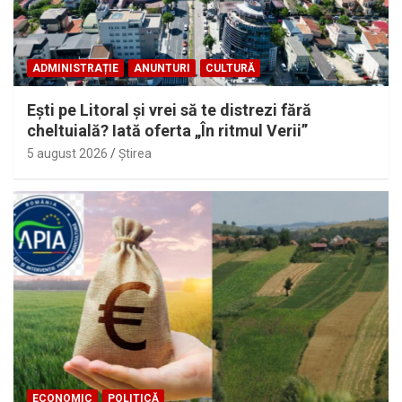
ADMINISTRAȚIE
ANUNTURI
CULTURĂ
Eşti pe Litoral şi vrei să te distrezi fără
cheltuială? Iată oferta „În ritmul Verii”
5 august 2026
Ştirea
ECONOMIC
POLITICĂ