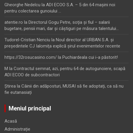
Gheorghe Nedelcu
la
ADI ECOO S.A. – 5 din 64 maşini noi
pentru colectarea gunoiului …
atentie.ro
la
Directorul Gogu Petre, soţia şi fiul – salarii
bugetare, pensii mari, dar şi câştiguri pe măsura talentului…
Tudorel-Cristian Nenciu
la
Noul director al URBAN S.A. şi
preşedintele CJ Ialomiţa explică şirul evenimentelor recente
https://32rosucasino.com/
la
Puchiardeala cui i-a păstorit!
M
la
Contractul semnat, azi, pentru 64 de autogunoiere, scapă
ADI ECOO de subcontractori
Ştirea
la
Câinii din adăposturi, MUSAI să fie adoptați, ca să nu
fie eutanasiați
Meniul principal
Acasă
Administrație