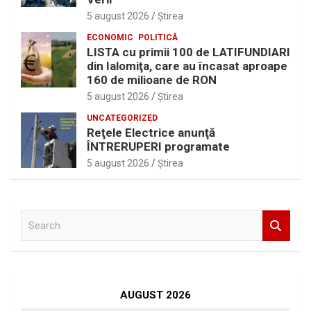
5 august 2026
Ştirea
ECONOMIC
POLITICĂ
LISTA cu primii 100 de LATIFUNDIARI
din Ialomiţa, care au încasat aproape
160 de milioane de RON
5 august 2026
Ştirea
UNCATEGORIZED
Reţele Electrice anunţă
ÎNTRERUPERI programate
5 august 2026
Ştirea
S
e
a
r
c
h
AUGUST 2026