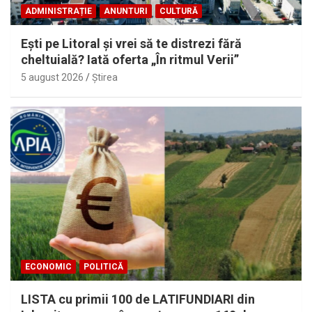
ADMINISTRAȚIE
ANUNTURI
CULTURĂ
Eşti pe Litoral şi vrei să te distrezi fără
cheltuială? Iată oferta „În ritmul Verii”
5 august 2026
Ştirea
ECONOMIC
POLITICĂ
LISTA cu primii 100 de LATIFUNDIARI din