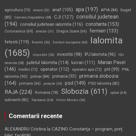
apa
(197)
anaf
(105)
APIA
(84)
buget
agricultura
(70)
amara
(52)
consiliul judetean
CJI
(127)
(85)
Camera Deputatilor
(58)
(194)
constanta
(153)
consiliul judetean ialomita
(116)
fermieri
(133)
Coronavirus
(69)
Dragos Soare
(66)
director
(51)
Ialomita
fetesti
(119)
fonduri europene
(60)
finante
(56)
(1685)
investitii
(98)
IPJ Ialomita
(96)
impozite
(56)
ISU
Marian Pavel
judetul Ialomita
(114)
lucrari
(111)
Ialomita
(58)
(146)
operator
(112)
pnl
(99)
PNL
medici
(72)
operator apa
(72)
primaria slobozia
Ialomita
(90)
primaria
(93)
primar
(84)
(164)
psd
(149)
PSD Ialomita
(82)
primarie
(66)
proiecte
(54)
Slobozia
(611)
RAJA
(224)
Romania
(78)
spital
(64)
subventii
(82)
Tandarei
(64)
Victor Moraru
(56)
Comentarii recente
ALEXANDRU Cristina
la
CAZINO Constanţa – program, preţ
bilet, facilităţi…