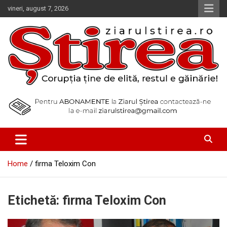
Skip
vineri, august 7, 2026
to
content
Corupția ține de elită, restul e găinărie!
Ziarul Știrea
Home
firma Teloxim Con
Etichetă:
firma Teloxim Con