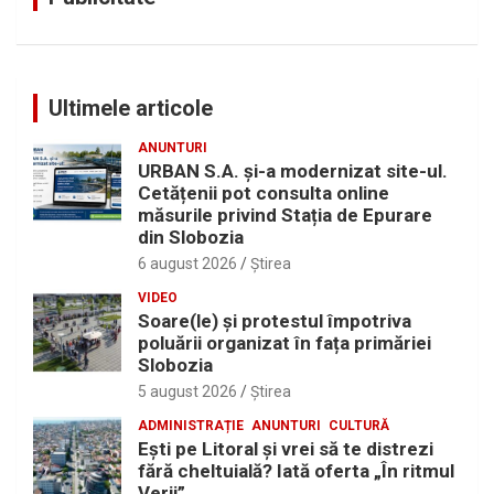
Ultimele articole
ANUNTURI
URBAN S.A. și-a modernizat site-ul.
Cetățenii pot consulta online
măsurile privind Stația de Epurare
din Slobozia
6 august 2026
Ştirea
VIDEO
Soare(le) și protestul împotriva
poluării organizat în fața primăriei
Slobozia
5 august 2026
Ştirea
ADMINISTRAȚIE
ANUNTURI
CULTURĂ
Eşti pe Litoral şi vrei să te distrezi
fără cheltuială? Iată oferta „În ritmul
Verii”