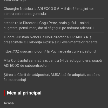
Gheorghe Nedelcu
la
ADI ECOO S.A. – 5 din 64 maşini noi
pentru colectarea gunoiului …
atentie.ro
la
Directorul Gogu Petre, soţia şi fiul – salarii
bugetare, pensii mari, dar şi câştiguri pe măsura talentului…
Tudorel-Cristian Nenciu
la
Noul director al URBAN S.A. şi
preşedintele CJ Ialomiţa explică şirul evenimentelor recente
https://32rosucasino.com/
la
Puchiardeala cui i-a păstorit!
M
la
Contractul semnat, azi, pentru 64 de autogunoiere, scapă
ADI ECOO de subcontractori
Ştirea
la
Câinii din adăposturi, MUSAI să fie adoptați, ca să nu
fie eutanasiați
Meniul principal
Acasă