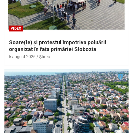
VIDEO
Soare(le) și protestul împotriva poluării
organizat în fața primăriei Slobozia
5 august 2026
Ştirea