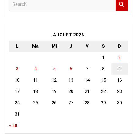
S
e
a
r
c
h
AUGUST 2026
L
Ma
Mi
J
V
S
D
1
2
3
4
5
6
7
8
9
10
11
12
13
14
15
16
17
18
19
20
21
22
23
24
25
26
27
28
29
30
31
« iul.