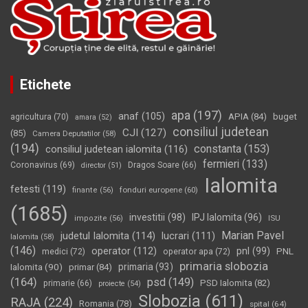
Etichete
apa
(197)
anaf
(105)
APIA
(84)
buget
agricultura
(70)
amara
(52)
consiliul judetean
CJI
(127)
(85)
Camera Deputatilor
(58)
(194)
constanta
(153)
consiliul judetean ialomita
(116)
fermieri
(133)
Coronavirus
(69)
Dragos Soare
(66)
director
(51)
Ialomita
fetesti
(119)
fonduri europene
(60)
finante
(56)
(1685)
investitii
(98)
IPJ Ialomita
(96)
impozite
(56)
ISU
Marian Pavel
judetul Ialomita
(114)
lucrari
(111)
Ialomita
(58)
(146)
operator
(112)
pnl
(99)
PNL
medici
(72)
operator apa
(72)
primaria slobozia
Ialomita
(90)
primaria
(93)
primar
(84)
(164)
psd
(149)
PSD Ialomita
(82)
primarie
(66)
proiecte
(54)
Slobozia
(611)
RAJA
(224)
Romania
(78)
spital
(64)