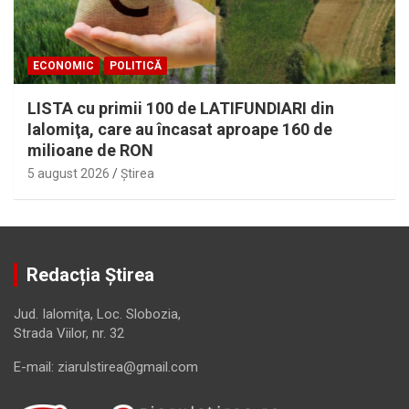
ECONOMIC
POLITICĂ
LISTA cu primii 100 de LATIFUNDIARI din
Ialomiţa, care au încasat aproape 160 de
milioane de RON
5 august 2026
Ştirea
Redacția Știrea
Jud. Ialomiţa, Loc. Slobozia,
Strada Viilor, nr. 32
E-mail: ziarulstirea@gmail.com