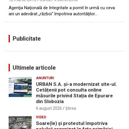
Agenţia Naţională de Integritate a pornit în urmă cu ceva
ani un adevărat „război“ împotriva autorităţilor…
Publicitate
Ultimele articole
ANUNTURI
URBAN S.A. și-a modernizat site-ul.
Cetățenii pot consulta online
măsurile privind Stația de Epurare
din Slobozia
6 august 2026
Ştirea
VIDEO
Soare(le) și protestul împotriva
poluării organizat în fața primăriei