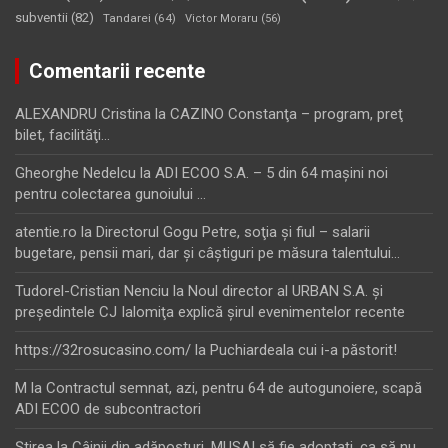
subventii
(82)
Tandarei
(64)
Victor Moraru
(56)
Comentarii recente
ALEXANDRU Cristina
la
CAZINO Constanţa – program, preţ
bilet, facilităţi…
Gheorghe Nedelcu
la
ADI ECOO S.A. – 5 din 64 maşini noi
pentru colectarea gunoiului …
atentie.ro
la
Directorul Gogu Petre, soţia şi fiul – salarii
bugetare, pensii mari, dar şi câştiguri pe măsura talentului…
Tudorel-Cristian Nenciu
la
Noul director al URBAN S.A. şi
preşedintele CJ Ialomiţa explică şirul evenimentelor recente
https://32rosucasino.com/
la
Puchiardeala cui i-a păstorit!
M
la
Contractul semnat, azi, pentru 64 de autogunoiere, scapă
ADI ECOO de subcontractori
Ştirea
la
Câinii din adăposturi, MUSAI să fie adoptați, ca să nu