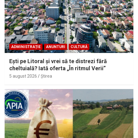
ADMINISTRAȚIE
ANUNTURI
CULTURĂ
Eşti pe Litoral şi vrei să te distrezi fără
cheltuială? Iată oferta „În ritmul Verii”
5 august 2026
Ştirea