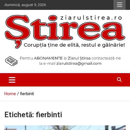
Skip
duminică, august 9, 2026
to
content
Corupția ține de elită, restul e găinărie!
Ziarul Știrea
Home
fierbinti
Etichetă:
fierbinti