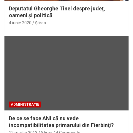
Deputatul Gheorghe Tinel despre judeţ,
oameni şi politică
4 iunie 2020
Ştirea
ADMINISTRAȚIE
De ce se face ANI că nu vede
incompatibilitatea primarului din Fierbinţi?
12 martie 2013
Stirea
4 Comments