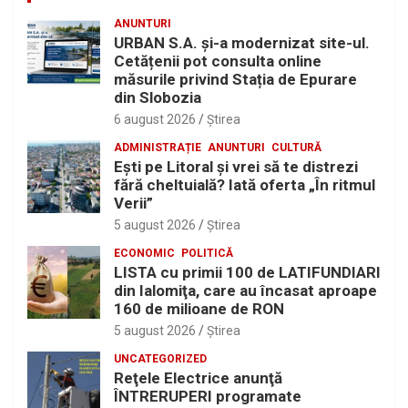
ANUNTURI
URBAN S.A. și-a modernizat site-ul.
Cetățenii pot consulta online
măsurile privind Stația de Epurare
din Slobozia
6 august 2026
Ştirea
ADMINISTRAȚIE
ANUNTURI
CULTURĂ
Eşti pe Litoral şi vrei să te distrezi
fără cheltuială? Iată oferta „În ritmul
Verii”
5 august 2026
Ştirea
ECONOMIC
POLITICĂ
LISTA cu primii 100 de LATIFUNDIARI
din Ialomiţa, care au încasat aproape
160 de milioane de RON
5 august 2026
Ştirea
UNCATEGORIZED
Reţele Electrice anunţă
ÎNTRERUPERI programate