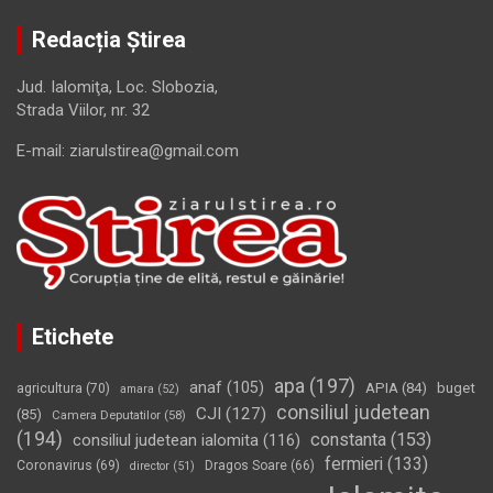
Redacția Știrea
Jud. Ialomiţa, Loc. Slobozia,
Strada Viilor, nr. 32
E-mail: ziarulstirea@gmail.com
Etichete
apa
(197)
anaf
(105)
APIA
(84)
buget
agricultura
(70)
amara
(52)
consiliul judetean
CJI
(127)
(85)
Camera Deputatilor
(58)
(194)
constanta
(153)
consiliul judetean ialomita
(116)
fermieri
(133)
Coronavirus
(69)
Dragos Soare
(66)
director
(51)