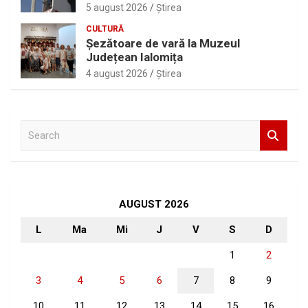
5 august 2026
Ştirea
CULTURĂ
Șezătoare de vară la Muzeul
Județean Ialomița
4 august 2026
Ştirea
S
e
a
r
c
h
AUGUST 2026
L
Ma
Mi
J
V
S
D
1
2
3
4
5
6
7
8
9
10
11
12
13
14
15
16