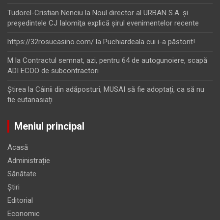
Tudorel-Cristian Nenciu
la
Noul director al URBAN S.A. şi
preşedintele CJ Ialomiţa explică şirul evenimentelor recente
https://32rosucasino.com/
la
Puchiardeala cui i-a păstorit!
M
la
Contractul semnat, azi, pentru 64 de autogunoiere, scapă
ADI ECOO de subcontractori
Ştirea
la
Câinii din adăposturi, MUSAI să fie adoptați, ca să nu
fie eutanasiați
Meniul principal
Acasă
Administrație
Sănătate
Știri
Editorial
Economic