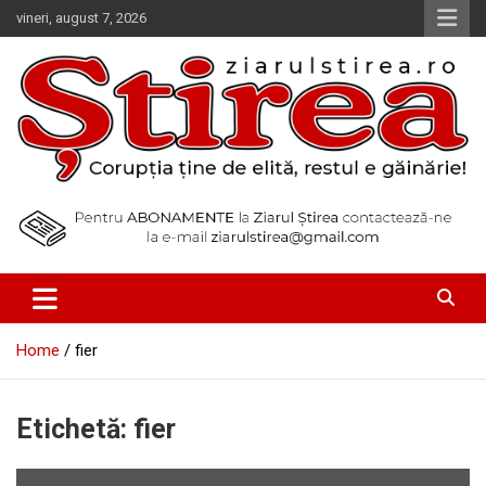
Skip
vineri, august 7, 2026
to
content
Corupția ține de elită, restul e găinărie!
Ziarul Știrea
Home
fier
Etichetă:
fier