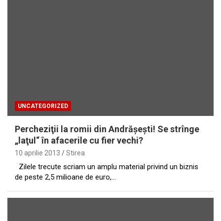
UNCATEGORIZED
Percheziţii la romii din Andrăşeşti! Se strînge
„laţul“ în afacerile cu fier vechi?
10 aprilie 2013
Stirea
Zilele trecute scriam un amplu material privind un biznis
de peste 2,5 milioane de euro,…