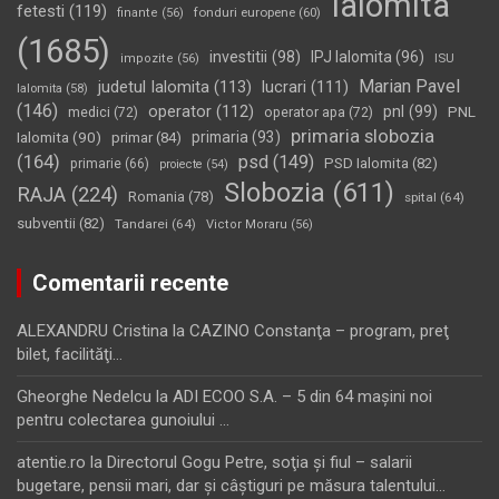
Ialomita
fetesti
(119)
fonduri europene
(60)
finante
(56)
(1685)
investitii
(98)
IPJ Ialomita
(96)
impozite
(56)
ISU
Marian Pavel
judetul Ialomita
(113)
lucrari
(111)
Ialomita
(58)
(146)
operator
(112)
pnl
(99)
PNL
medici
(72)
operator apa
(72)
primaria slobozia
Ialomita
(90)
primaria
(93)
primar
(84)
(164)
psd
(149)
PSD Ialomita
(82)
primarie
(66)
proiecte
(54)
Slobozia
(611)
RAJA
(224)
Romania
(78)
spital
(64)
subventii
(82)
Tandarei
(64)
Victor Moraru
(56)
Comentarii recente
ALEXANDRU Cristina
la
CAZINO Constanţa – program, preţ
bilet, facilităţi…
Gheorghe Nedelcu
la
ADI ECOO S.A. – 5 din 64 maşini noi
pentru colectarea gunoiului …
atentie.ro
la
Directorul Gogu Petre, soţia şi fiul – salarii
bugetare, pensii mari, dar şi câştiguri pe măsura talentului…