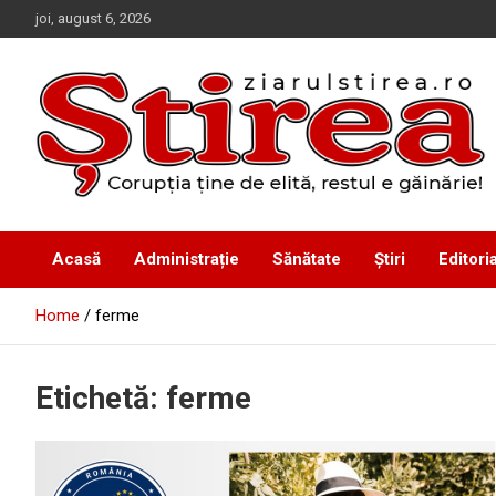
Skip
joi, august 6, 2026
to
content
Corupția ține de elită, restul e găinărie!
Ziarul Știrea
Acasă
Administrație
Sănătate
Știri
Editoria
Home
ferme
Etichetă:
ferme