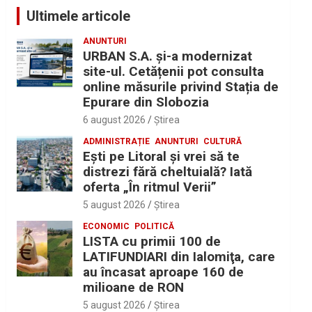
Ultimele articole
ANUNTURI
URBAN S.A. și-a modernizat
site-ul. Cetățenii pot consulta
online măsurile privind Stația de
Epurare din Slobozia
6 august 2026
Ştirea
ADMINISTRAȚIE
ANUNTURI
CULTURĂ
Eşti pe Litoral şi vrei să te
distrezi fără cheltuială? Iată
oferta „În ritmul Verii”
5 august 2026
Ştirea
ECONOMIC
POLITICĂ
LISTA cu primii 100 de
LATIFUNDIARI din Ialomiţa, care
au încasat aproape 160 de
milioane de RON
5 august 2026
Ştirea