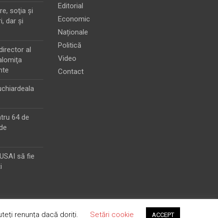
Editorial
e, soţia şi
Economic
i, dar şi
Naționale
Politică
director al
Video
alomiţa
nte
Contact
chiardeala
ntru 64 de
de
MUSAI să fie
i
teți renunța dacă doriți.
Setări cookie
ACCEPT