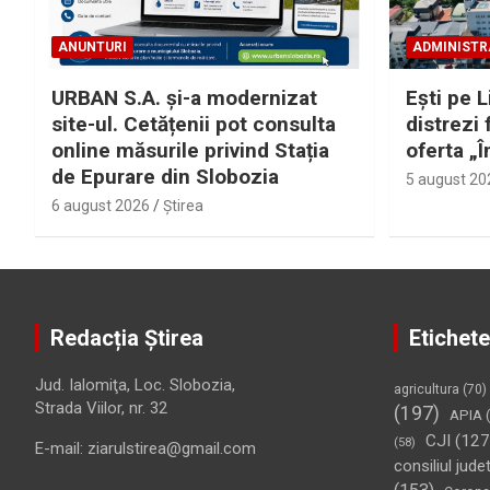
ANUNTURI
ADMINISTR
URBAN S.A. și-a modernizat
Eşti pe L
site-ul. Cetățenii pot consulta
distrezi 
online măsurile privind Stația
oferta „Î
de Epurare din Slobozia
5 august 20
6 august 2026
Ştirea
Redacția Știrea
Etichete
Jud. Ialomiţa, Loc. Slobozia,
agricultura
(70)
Strada Viilor, nr. 32
(197)
APIA
(
CJI
(127
(58)
E-mail: ziarulstirea@gmail.com
consiliul jude