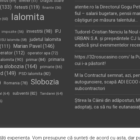
virus
(69)
Dragos Soare
director
(51)
(133)
atentie.ro
la
Directorul Gogu Petr
fetesti
(119)
finante
(56)
fiul – salarii bugetare, pensii mar
Ialomita
e
(60)
câştiguri pe măsura talentului…
investitii
(98)
IPJ
Tudorel-Cristian Nenciu
la
Noul 
impozite
(56)
URBAN S.A. şi preşedintele CJ I
judetul Ialomita
ISU Ialomita
(58)
explică şirul evenimentelor rece
Marian Pavel
(146)
(111)
erator
(112)
operator apa
(72)
https://32rosucasino.com/
la
Pu
Ialomita
(90)
primaria
primar
(84)
cui i-a păstorit!
a slobozia
(164)
primarie
(66)
sd
(149)
PSD Ialomita
(82)
M
la
Contractul semnat, azi, pe
Slobozia
)
autogunoiere, scapă ADI ECOO 
Romania
(78)
subcontractori
subventii
(82)
al
(64)
Tandarei
(64)
Ştirea
la
Câinii din adăposturi, 
6)
adoptați, ca să nu fie eutanasiaț
oudly Powered by:
WordPress
ăți experiența. Vom presupune că sunteți de acord cu asta, dar pu