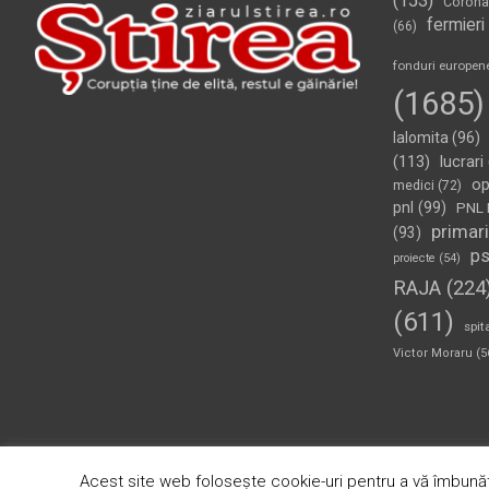
(153)
Corona
fermieri
(66)
fonduri europen
(1685)
Ialomita
(96)
(113)
lucrari
op
medici
(72)
pnl
(99)
PNL 
primari
(93)
p
proiecte
(54)
RAJA
(224
(611)
spit
Victor Moraru
(5
Copyright © 2026
Ziarul Știrea
Theme by:
Theme Horse
Pr
Acest site web folosește cookie-uri pentru a vă îmbunăt