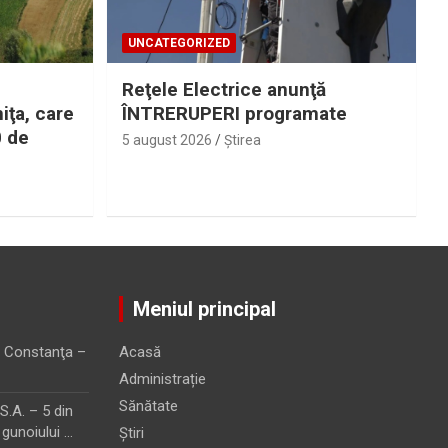
UNCATEGORIZED
Reţele Electrice anunţă
iţa, care
ÎNTRERUPERI programate
0 de
5 august 2026
Ştirea
Meniul principal
 Constanţa –
Acasă
Administrație
Sănătate
.A. – 5 din
 gunoiului …
Știri