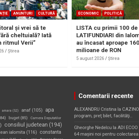
AȚIE
ANUNTURI
CULTURĂ
ECONOMIC
POLITICĂ
itoral şi vrei să te
LISTA cu primii 100 de
fără cheltuială? Iată
LATIFUNDIARI din Ialom
n ritmul Verii”
au încasat aproape 16
milioane de RON
26
Ştirea
5 august 2026
Ştirea
Comentarii recente
apa
ALEXANDRU Cristina
la
CAZINO
anaf
(105)
amara
(52)
program, preţ bilet, facilităţi…
84)
buget
(85)
Camera Deputatilor
consiliul judetean
(194)
)
Gheorghe Nedelcu
la
ADI ECOO S
constanta
tean ialomita
(116)
64 maşini noi pentru colectarea