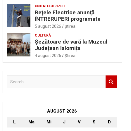
UNCATEGORIZED
Reţele Electrice anunţă
ÎNTRERUPERI programate
5 august 2026
Ştirea
CULTURĂ
Șezătoare de vară la Muzeul
Județean Ialomița
4 august 2026
Ştirea
S
e
a
r
c
h
AUGUST 2026
L
Ma
Mi
J
V
S
D