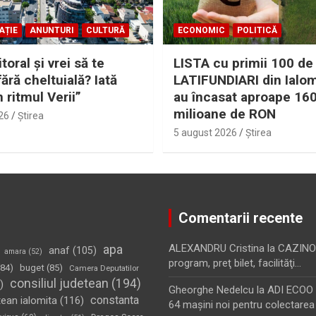
AȚIE
ANUNTURI
CULTURĂ
ECONOMIC
POLITICĂ
itoral şi vrei să te
LISTA cu primii 100 de
fără cheltuială? Iată
LATIFUNDIARI din Ialom
n ritmul Verii”
au încasat aproape 16
milioane de RON
26
Ştirea
5 august 2026
Ştirea
Comentarii recente
apa
ALEXANDRU Cristina
la
CAZINO
anaf
(105)
amara
(52)
program, preţ bilet, facilităţi…
84)
buget
(85)
Camera Deputatilor
consiliul judetean
(194)
)
Gheorghe Nedelcu
la
ADI ECOO S
constanta
tean ialomita
(116)
64 maşini noi pentru colectarea