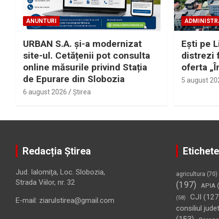
ANUNTURI
ADMINISTR
URBAN S.A. și-a modernizat
Eşti pe L
site-ul. Cetățenii pot consulta
distrezi 
online măsurile privind Stația
oferta „Î
de Epurare din Slobozia
5 august 20
6 august 2026
Ştirea
Redacția Știrea
Etichete
Jud. Ialomiţa, Loc. Slobozia,
agricultura
(70)
Strada Viilor, nr. 32
(197)
APIA
(
CJI
(127
(58)
E-mail: ziarulstirea@gmail.com
consiliul jude