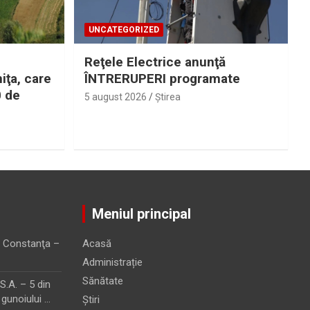
UNCATEGORIZED
Reţele Electrice anunţă
iţa, care
ÎNTRERUPERI programate
0 de
5 august 2026
Ştirea
Meniul principal
 Constanţa –
Acasă
Administrație
Sănătate
.A. – 5 din
 gunoiului …
Știri