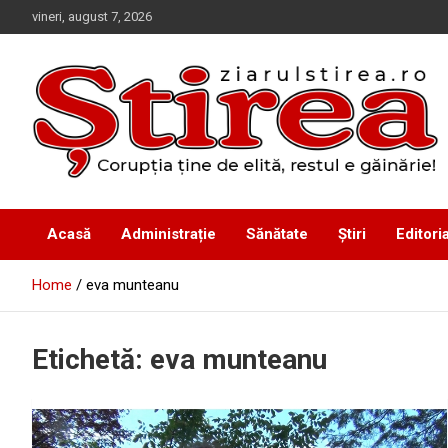
Skip
vineri, august 7, 2026
to
content
Corupția ține de elită, restul e găinărie!
Ziarul Știrea
Acasă
Administrație
Sănătate
Știri
Editoria
Home
eva munteanu
Etichetă:
eva munteanu