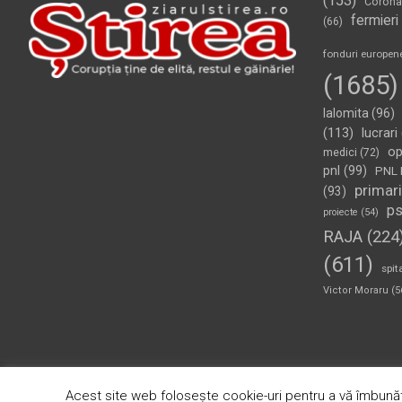
(153)
Corona
fermieri
(66)
fonduri europen
(1685)
Ialomita
(96)
(113)
lucrari
op
medici
(72)
pnl
(99)
PNL 
primari
(93)
p
proiecte
(54)
RAJA
(224
(611)
spit
Victor Moraru
(5
Copyright © 2026
Ziarul Știrea
Theme by:
Theme Horse
Pr
Acest site web folosește cookie-uri pentru a vă îmbunăt