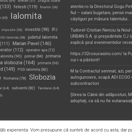
virus
(69)
Dragos Soare
director
(51)
(133)
atentie.ro
la
Directorul Gogu Petr
fetesti
(119)
finante
(56)
fiul – salarii bugetare, pensii mar
Ialomita
e
(60)
câştiguri pe măsura talentului…
investitii
(98)
IPJ
Tudorel-Cristian Nenciu
la
Noul 
impozite
(56)
URBAN S.A. şi preşedintele CJ I
judetul Ialomita
ISU Ialomita
(58)
explică şirul evenimentelor rece
Marian Pavel
(146)
(111)
erator
(112)
operator apa
(72)
https://32rosucasino.com/
la
Pu
Ialomita
(90)
primaria
primar
(84)
cui i-a păstorit!
a slobozia
(164)
primarie
(66)
sd
(149)
PSD Ialomita
(82)
M
la
Contractul semnat, azi, pe
Slobozia
)
autogunoiere, scapă ADI ECOO 
Romania
(78)
subcontractori
subventii
(82)
al
(64)
Tandarei
(64)
Ştirea
la
Câinii din adăposturi, 
6)
adoptați, ca să nu fie eutanasiaț
oudly Powered by:
WordPress
ăți experiența. Vom presupune că sunteți de acord cu asta, dar pu