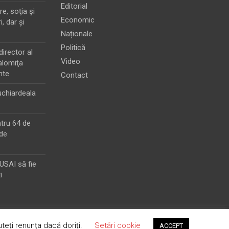
Editorial
e, soţia şi
Economic
i, dar şi
Naționale
Politică
director al
Video
alomiţa
nte
Contact
chiardeala
ntru 64 de
de
MUSAI să fie
i
teți renunța dacă doriți.
Setări cookie
ACCEPT