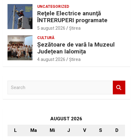
UNCATEGORIZED
Reţele Electrice anunţă
ÎNTRERUPERI programate
5 august 2026
Ştirea
CULTURĂ
Șezătoare de vară la Muzeul
Județean Ialomița
4 august 2026
Ştirea
S
e
a
r
c
h
AUGUST 2026
L
Ma
Mi
J
V
S
D