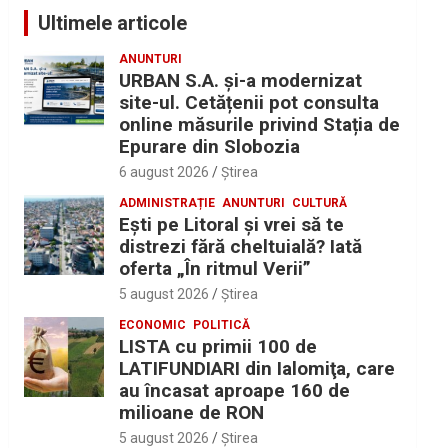
Ultimele articole
ANUNTURI
URBAN S.A. și-a modernizat
site-ul. Cetățenii pot consulta
online măsurile privind Stația de
Epurare din Slobozia
6 august 2026
Ştirea
ADMINISTRAȚIE
ANUNTURI
CULTURĂ
Eşti pe Litoral şi vrei să te
distrezi fără cheltuială? Iată
oferta „În ritmul Verii”
5 august 2026
Ştirea
ECONOMIC
POLITICĂ
LISTA cu primii 100 de
LATIFUNDIARI din Ialomiţa, care
au încasat aproape 160 de
milioane de RON
5 august 2026
Ştirea