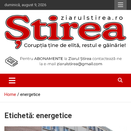
Skip
duminică, august 9, 2026
to
content
Corupția ține de elită, restul e găinărie!
Ziarul Știrea
Home
energetice
Etichetă:
energetice