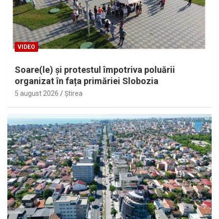
VIDEO
Soare(le) și protestul împotriva poluării
organizat în fața primăriei Slobozia
5 august 2026
Ştirea