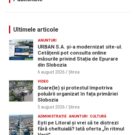
Ultimele articole
ANUNTURI
URBAN S.A. și-a modernizat site-ul.
Cetățenii pot consulta online
măsurile privind Stația de Epurare
din Slobozia
6 august 2026
Ştirea
VIDEO
Soare(le) și protestul împotriva
poluării organizat în fața primăriei
Slobozia
5 august 2026
Ştirea
ADMINISTRAȚIE
ANUNTURI
CULTURĂ
Eşti pe Litoral şi vrei să te distrezi
fără cheltuială? Iată oferta „În ritmul
Verii”