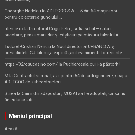
Gheorghe Nedelcu
la
ADI ECOO S.A. – 5 din 64 maşini noi
pentru colectarea gunoiului …
atentie.ro
la
Directorul Gogu Petre, soţia şi fiul – salarii
bugetare, pensii mari, dar şi câştiguri pe măsura talentului…
Tudorel-Cristian Nenciu
la
Noul director al URBAN S.A. şi
preşedintele CJ Ialomiţa explică şirul evenimentelor recente
https://32rosucasino.com/
la
Puchiardeala cui i-a păstorit!
M
la
Contractul semnat, azi, pentru 64 de autogunoiere, scapă
ADI ECOO de subcontractori
Ştirea
la
Câinii din adăposturi, MUSAI să fie adoptați, ca să nu
fie eutanasiați
Meniul principal
Acasă