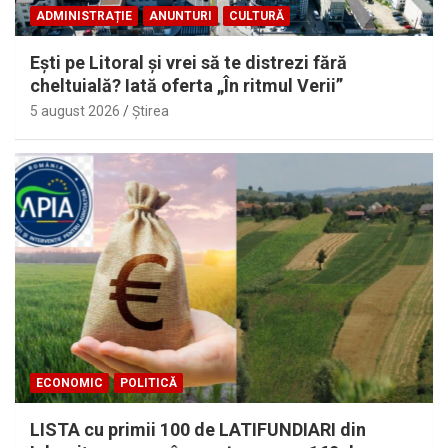
ADMINISTRAȚIE
ANUNTURI
CULTURĂ
Eşti pe Litoral şi vrei să te distrezi fără
cheltuială? Iată oferta „În ritmul Verii”
5 august 2026
Ştirea
ECONOMIC
POLITICĂ
LISTA cu primii 100 de LATIFUNDIARI din