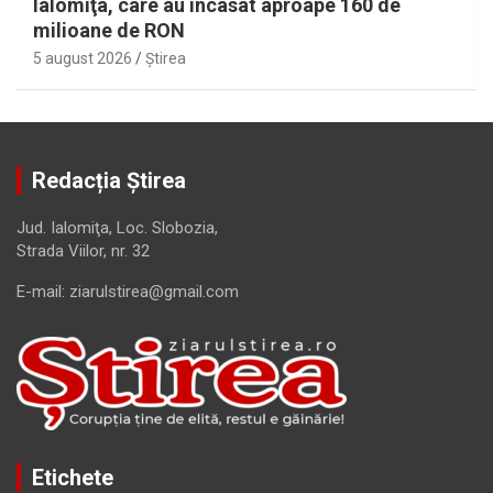
Ialomiţa, care au încasat aproape 160 de
milioane de RON
5 august 2026
Ştirea
Redacția Știrea
Jud. Ialomiţa, Loc. Slobozia,
Strada Viilor, nr. 32
E-mail: ziarulstirea@gmail.com
Etichete