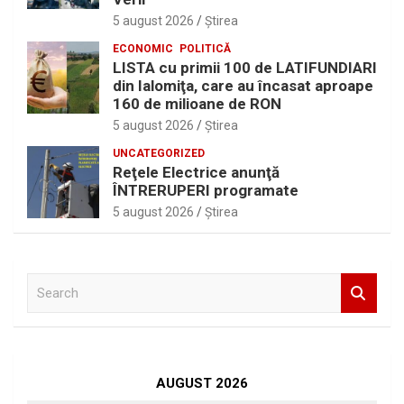
5 august 2026
Ştirea
ECONOMIC
POLITICĂ
LISTA cu primii 100 de LATIFUNDIARI
din Ialomiţa, care au încasat aproape
160 de milioane de RON
5 august 2026
Ştirea
UNCATEGORIZED
Reţele Electrice anunţă
ÎNTRERUPERI programate
5 august 2026
Ştirea
S
e
a
r
c
h
AUGUST 2026