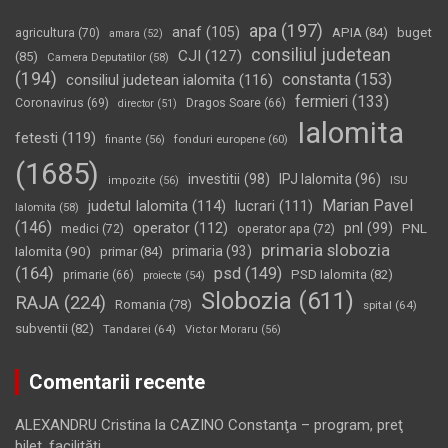
apa
(197)
anaf
(105)
APIA
(84)
buget
agricultura
(70)
amara
(52)
consiliul judetean
CJI
(127)
(85)
Camera Deputatilor
(58)
(194)
constanta
(153)
consiliul judetean ialomita
(116)
fermieri
(133)
Coronavirus
(69)
Dragos Soare
(66)
director
(51)
Ialomita
fetesti
(119)
fonduri europene
(60)
finante
(56)
(1685)
investitii
(98)
IPJ Ialomita
(96)
impozite
(56)
ISU
Marian Pavel
judetul Ialomita
(114)
lucrari
(111)
Ialomita
(58)
(146)
operator
(112)
pnl
(99)
PNL
medici
(72)
operator apa
(72)
primaria slobozia
Ialomita
(90)
primaria
(93)
primar
(84)
(164)
psd
(149)
PSD Ialomita
(82)
primarie
(66)
proiecte
(54)
Slobozia
(611)
RAJA
(224)
Romania
(78)
spital
(64)
subventii
(82)
Tandarei
(64)
Victor Moraru
(56)
Comentarii recente
ALEXANDRU Cristina
la
CAZINO Constanţa – program, preţ
bilet, facilităţi…