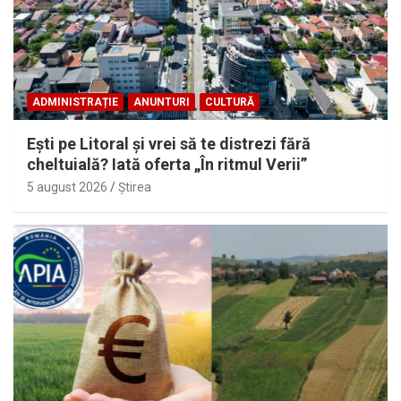
ADMINISTRAȚIE
ANUNTURI
CULTURĂ
Eşti pe Litoral şi vrei să te distrezi fără
cheltuială? Iată oferta „În ritmul Verii”
5 august 2026
Ştirea