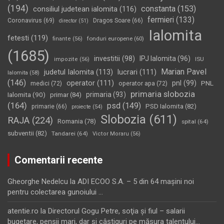
(194)
constanta
(153)
consiliul judetean ialomita
(116)
fermieri
(133)
Coronavirus
(69)
Dragos Soare
(66)
director
(51)
Ialomita
fetesti
(119)
fonduri europene
(60)
finante
(56)
(1685)
investitii
(98)
IPJ Ialomita
(96)
impozite
(56)
ISU
Marian Pavel
judetul Ialomita
(113)
lucrari
(111)
Ialomita
(58)
(146)
operator
(111)
pnl
(99)
PNL
medici
(72)
operator apa
(72)
primaria slobozia
Ialomita
(90)
primaria
(93)
primar
(84)
(164)
psd
(149)
PSD Ialomita
(82)
primarie
(66)
proiecte
(54)
Slobozia
(611)
RAJA
(224)
Romania
(78)
spital
(64)
subventii
(82)
Tandarei
(64)
Victor Moraru
(56)
Comentarii recente
Gheorghe Nedelcu
la
ADI ECOO S.A. – 5 din 64 maşini noi
pentru colectarea gunoiului …
atentie.ro
la
Directorul Gogu Petre, soţia şi fiul – salarii
bugetare, pensii mari, dar şi câştiguri pe măsura talentului…