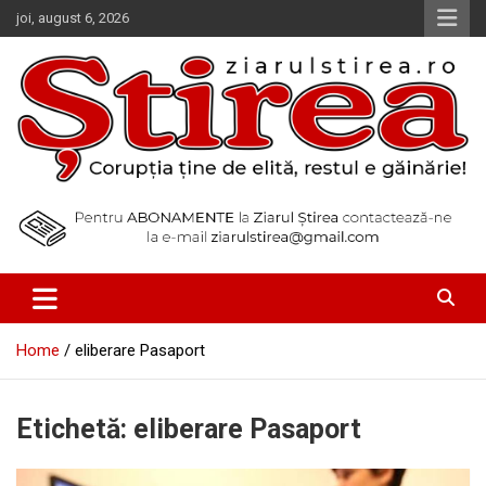
Skip
joi, august 6, 2026
to
content
Corupția ține de elită, restul e găinărie!
Ziarul Știrea
Home
eliberare Pasaport
Etichetă:
eliberare Pasaport