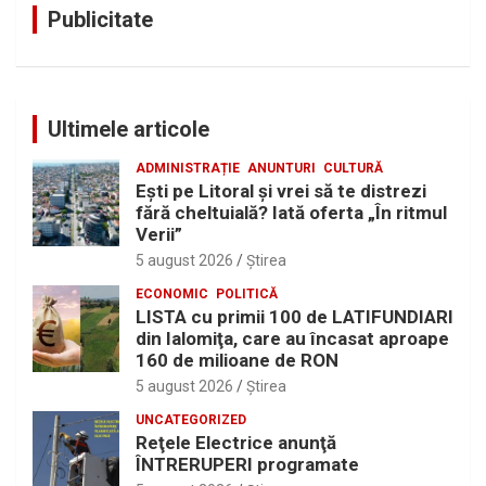
Publicitate
Ultimele articole
ADMINISTRAȚIE
ANUNTURI
CULTURĂ
Eşti pe Litoral şi vrei să te distrezi
fără cheltuială? Iată oferta „În ritmul
Verii”
5 august 2026
Ştirea
ECONOMIC
POLITICĂ
LISTA cu primii 100 de LATIFUNDIARI
din Ialomiţa, care au încasat aproape
160 de milioane de RON
5 august 2026
Ştirea
UNCATEGORIZED
Reţele Electrice anunţă
ÎNTRERUPERI programate