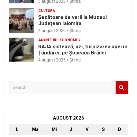
5 august 2026
Ştirea
CULTURĂ
Șezătoare de vară la Muzeul
Județean Ialomița
4 august 2026
Ştirea
ANUNTURI
ECONOMIC
RAJA sistează, azi, furnizarea apei în
Ţăndărei, pe Şoseaua Brăilei
4 august 2026
Ştirea
S
e
a
r
c
h
AUGUST 2026
L
Ma
Mi
J
V
S
D