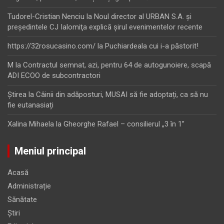
Tudorel-Cristian Nenciu
la
Noul director al URBAN S.A. şi
preşedintele CJ Ialomiţa explică şirul evenimentelor recente
https://32rosucasino.com/
la
Puchiardeala cui i-a păstorit!
M
la
Contractul semnat, azi, pentru 64 de autogunoiere, scapă
ADI ECOO de subcontractori
Ştirea
la
Câinii din adăposturi, MUSAI să fie adoptați, ca să nu
fie eutanasiați
Xalina Mihaela
la
Gheorghe Rafael – consilierul „3 în 1”
Meniul principal
Acasă
Administrație
Sănătate
Știri