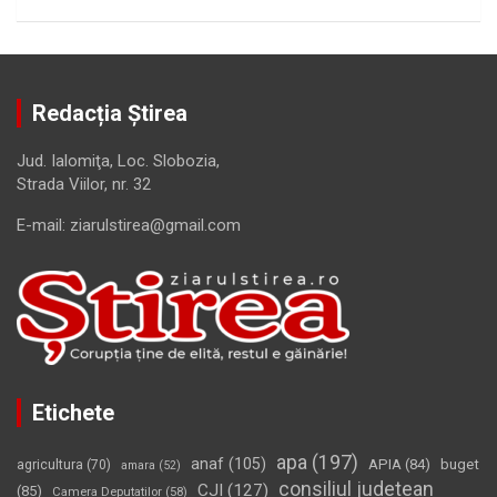
Redacția Știrea
Jud. Ialomiţa, Loc. Slobozia,
Strada Viilor, nr. 32
E-mail: ziarulstirea@gmail.com
Etichete
apa
(197)
anaf
(105)
APIA
(84)
buget
agricultura
(70)
amara
(52)
consiliul judetean
CJI
(127)
(85)
Camera Deputatilor
(58)