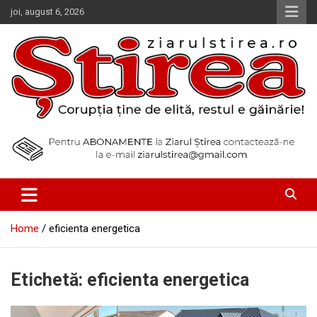
Skip
joi, august 6, 2026
to
content
Corupția ține de elită, restul e găinărie!
Ziarul Știrea
Home
eficienta energetica
Etichetă:
eficienta energetica