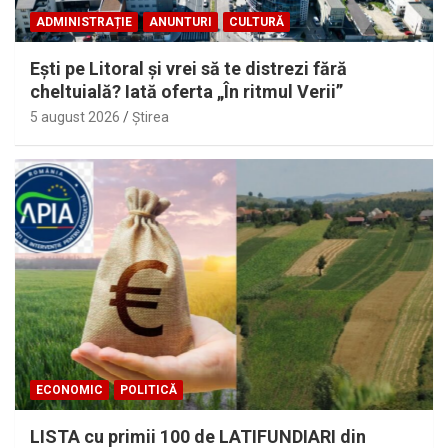
ADMINISTRAȚIE
ANUNTURI
CULTURĂ
Eşti pe Litoral şi vrei să te distrezi fără
cheltuială? Iată oferta „În ritmul Verii”
5 august 2026
Ştirea
ECONOMIC
POLITICĂ
LISTA cu primii 100 de LATIFUNDIARI din