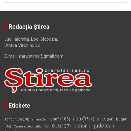
Redacția Știrea
Jud. Ialomiţa, Loc. Slobozia,
Strada Viilor, nr. 32
E-mail: ziarulstirea@gmail.com
Etichete
apa
(197)
anaf
(105)
APIA
(84)
buget
agricultura
(70)
amara
(52)
consiliul judetean
CJI
(127)
(85)
Camera Deputatilor
(58)