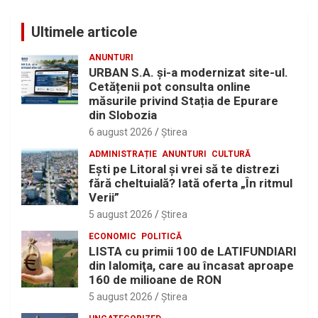
Ultimele articole
ANUNTURI
URBAN S.A. și-a modernizat site-ul.
Cetățenii pot consulta online
măsurile privind Stația de Epurare
din Slobozia
6 august 2026
Ştirea
ADMINISTRAȚIE
ANUNTURI
CULTURĂ
Eşti pe Litoral şi vrei să te distrezi
fără cheltuială? Iată oferta „În ritmul
Verii”
5 august 2026
Ştirea
ECONOMIC
POLITICĂ
LISTA cu primii 100 de LATIFUNDIARI
din Ialomiţa, care au încasat aproape
160 de milioane de RON
5 august 2026
Ştirea