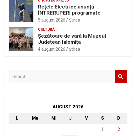
UNCATEGORIZED
Reţele Electrice anunţă
ÎNTRERUPERI programate
5 august 2026
Ştirea
CULTURĂ
Șezătoare de vară la Muzeul
Județean Ialomița
4 august 2026
Ştirea
S
e
a
r
c
h
AUGUST 2026
L
Ma
Mi
J
V
S
D
1
2