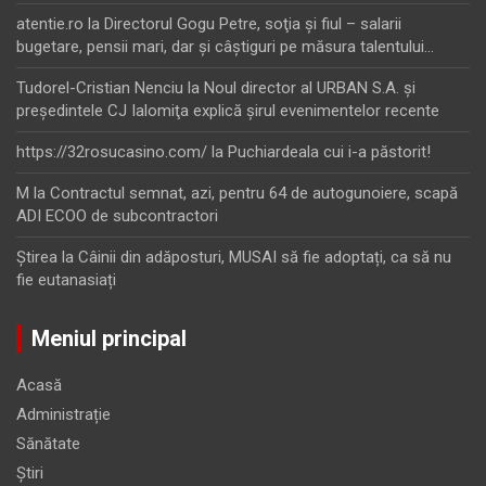
atentie.ro
la
Directorul Gogu Petre, soţia şi fiul – salarii
bugetare, pensii mari, dar şi câştiguri pe măsura talentului…
Tudorel-Cristian Nenciu
la
Noul director al URBAN S.A. şi
preşedintele CJ Ialomiţa explică şirul evenimentelor recente
https://32rosucasino.com/
la
Puchiardeala cui i-a păstorit!
M
la
Contractul semnat, azi, pentru 64 de autogunoiere, scapă
ADI ECOO de subcontractori
Ştirea
la
Câinii din adăposturi, MUSAI să fie adoptați, ca să nu
fie eutanasiați
Meniul principal
Acasă
Administrație
Sănătate
Știri