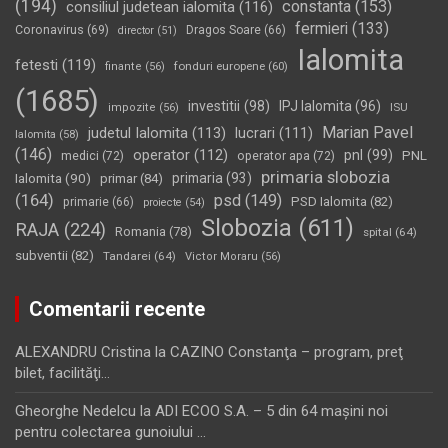
(194)
constanta
(153)
consiliul judetean ialomita
(116)
fermieri
(133)
Coronavirus
(69)
Dragos Soare
(66)
director
(51)
Ialomita
fetesti
(119)
fonduri europene
(60)
finante
(56)
(1685)
investitii
(98)
IPJ Ialomita
(96)
impozite
(56)
ISU
Marian Pavel
judetul Ialomita
(113)
lucrari
(111)
Ialomita
(58)
(146)
operator
(112)
pnl
(99)
PNL
medici
(72)
operator apa
(72)
primaria slobozia
Ialomita
(90)
primaria
(93)
primar
(84)
(164)
psd
(149)
PSD Ialomita
(82)
primarie
(66)
proiecte
(54)
Slobozia
(611)
RAJA
(224)
Romania
(78)
spital
(64)
subventii
(82)
Tandarei
(64)
Victor Moraru
(56)
Comentarii recente
ALEXANDRU Cristina
la
CAZINO Constanţa – program, preţ
bilet, facilităţi…
Gheorghe Nedelcu
la
ADI ECOO S.A. – 5 din 64 maşini noi
pentru colectarea gunoiului …