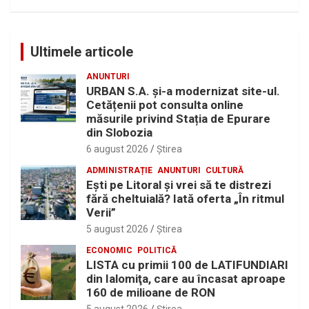
Ultimele articole
ANUNTURI
URBAN S.A. și-a modernizat site-ul.
Cetățenii pot consulta online
măsurile privind Stația de Epurare
din Slobozia
6 august 2026
Ştirea
ADMINISTRAȚIE
ANUNTURI
CULTURĂ
Eşti pe Litoral şi vrei să te distrezi
fără cheltuială? Iată oferta „În ritmul
Verii”
5 august 2026
Ştirea
ECONOMIC
POLITICĂ
LISTA cu primii 100 de LATIFUNDIARI
din Ialomiţa, care au încasat aproape
160 de milioane de RON