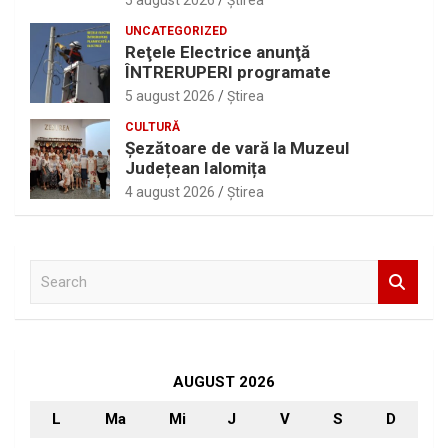
5 august 2026
Ştirea
UNCATEGORIZED
Reţele Electrice anunţă
ÎNTRERUPERI programate
5 august 2026
Ştirea
CULTURĂ
Șezătoare de vară la Muzeul
Județean Ialomița
4 august 2026
Ştirea
S
e
a
r
c
h
AUGUST 2026
L
Ma
Mi
J
V
S
D