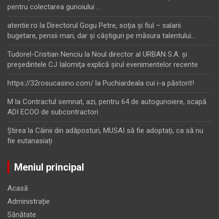
pentru colectarea gunoiului …
atentie.ro
la
Directorul Gogu Petre, soţia şi fiul – salarii
bugetare, pensii mari, dar şi câştiguri pe măsura talentului…
Tudorel-Cristian Nenciu
la
Noul director al URBAN S.A. şi
preşedintele CJ Ialomiţa explică şirul evenimentelor recente
https://32rosucasino.com/
la
Puchiardeala cui i-a păstorit!
M
la
Contractul semnat, azi, pentru 64 de autogunoiere, scapă
ADI ECOO de subcontractori
Ştirea
la
Câinii din adăposturi, MUSAI să fie adoptați, ca să nu
fie eutanasiați
Meniul principal
Acasă
Administrație
Sănătate