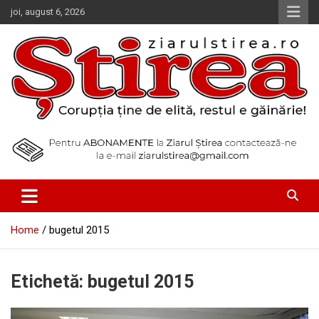
Skip
joi, august 6, 2026
to
content
Corupția ține de elită, restul e găinărie!
Ziarul Știrea
Home
bugetul 2015
Etichetă:
bugetul 2015