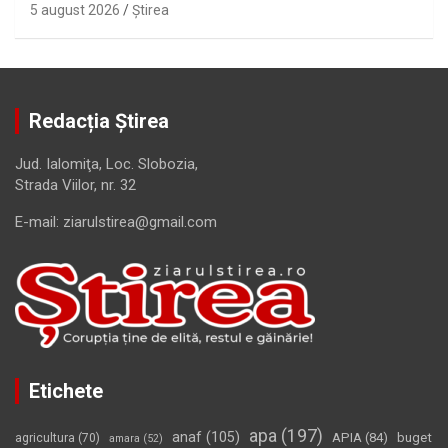
5 august 2026
Ştirea
Redacția Știrea
Jud. Ialomiţa, Loc. Slobozia,
Strada Viilor, nr. 32
E-mail: ziarulstirea@gmail.com
Etichete
apa
(197)
anaf
(105)
APIA
(84)
buget
agricultura
(70)
amara
(52)