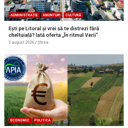
ADMINISTRAȚIE
ANUNTURI
CULTURĂ
Eşti pe Litoral şi vrei să te distrezi fără
cheltuială? Iată oferta „În ritmul Verii”
5 august 2026
Ştirea
ECONOMIC
POLITICĂ