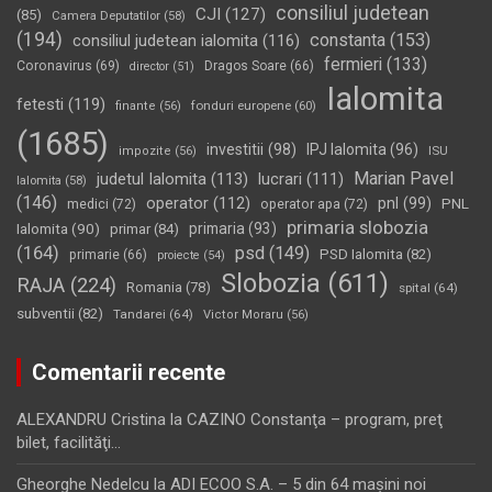
consiliul judetean
CJI
(127)
(85)
Camera Deputatilor
(58)
(194)
constanta
(153)
consiliul judetean ialomita
(116)
fermieri
(133)
Coronavirus
(69)
Dragos Soare
(66)
director
(51)
Ialomita
fetesti
(119)
fonduri europene
(60)
finante
(56)
(1685)
investitii
(98)
IPJ Ialomita
(96)
impozite
(56)
ISU
Marian Pavel
judetul Ialomita
(113)
lucrari
(111)
Ialomita
(58)
(146)
operator
(112)
pnl
(99)
PNL
medici
(72)
operator apa
(72)
primaria slobozia
Ialomita
(90)
primaria
(93)
primar
(84)
(164)
psd
(149)
PSD Ialomita
(82)
primarie
(66)
proiecte
(54)
Slobozia
(611)
RAJA
(224)
Romania
(78)
spital
(64)
subventii
(82)
Tandarei
(64)
Victor Moraru
(56)
Comentarii recente
ALEXANDRU Cristina
la
CAZINO Constanţa – program, preţ
bilet, facilităţi…
Gheorghe Nedelcu
la
ADI ECOO S.A. – 5 din 64 maşini noi