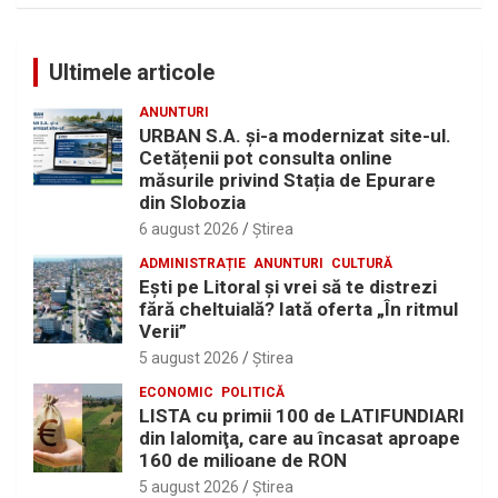
Ultimele articole
ANUNTURI
URBAN S.A. și-a modernizat site-ul.
Cetățenii pot consulta online
măsurile privind Stația de Epurare
din Slobozia
6 august 2026
Ştirea
ADMINISTRAȚIE
ANUNTURI
CULTURĂ
Eşti pe Litoral şi vrei să te distrezi
fără cheltuială? Iată oferta „În ritmul
Verii”
5 august 2026
Ştirea
ECONOMIC
POLITICĂ
LISTA cu primii 100 de LATIFUNDIARI
din Ialomiţa, care au încasat aproape
160 de milioane de RON
5 august 2026
Ştirea