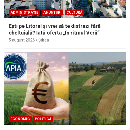
ADMINISTRAȚIE
ANUNTURI
CULTURĂ
Eşti pe Litoral şi vrei să te distrezi fără
cheltuială? Iată oferta „În ritmul Verii”
5 august 2026
Ştirea
ECONOMIC
POLITICĂ