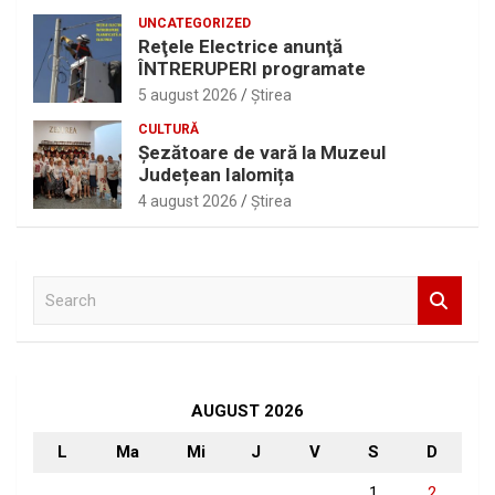
UNCATEGORIZED
Reţele Electrice anunţă
ÎNTRERUPERI programate
5 august 2026
Ştirea
CULTURĂ
Șezătoare de vară la Muzeul
Județean Ialomița
4 august 2026
Ştirea
S
e
a
r
c
h
AUGUST 2026
L
Ma
Mi
J
V
S
D
1
2