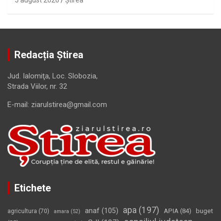
5 august 2026
Ştirea
Redacția Știrea
Jud. Ialomiţa, Loc. Slobozia,
Strada Viilor, nr. 32
E-mail: ziarulstirea@gmail.com
Etichete
apa
(197)
anaf
(105)
APIA
(84)
buget
agricultura
(70)
amara
(52)