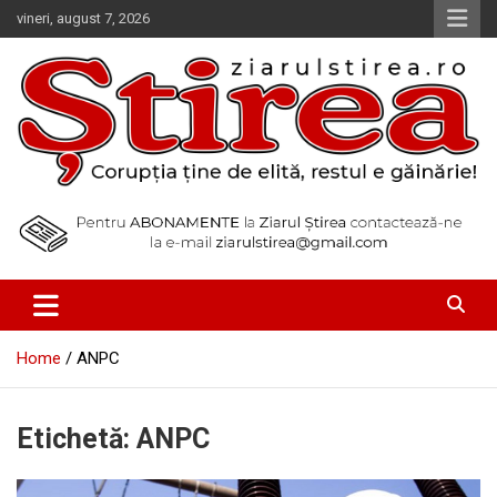
Skip
vineri, august 7, 2026
to
content
Corupția ține de elită, restul e găinărie!
Ziarul Știrea
Home
ANPC
Etichetă:
ANPC