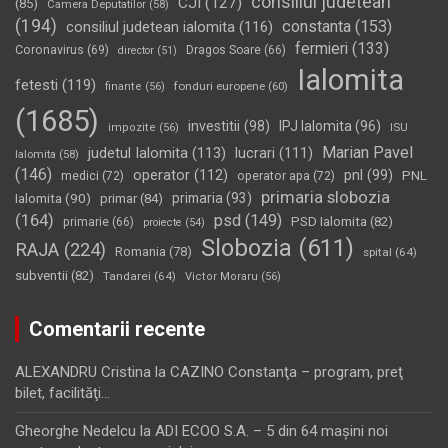
consiliul judetean
CJI
(127)
(85)
Camera Deputatilor
(58)
(194)
constanta
(153)
consiliul judetean ialomita
(116)
fermieri
(133)
Coronavirus
(69)
Dragos Soare
(66)
director
(51)
Ialomita
fetesti
(119)
fonduri europene
(60)
finante
(56)
(1685)
investitii
(98)
IPJ Ialomita
(96)
impozite
(56)
ISU
Marian Pavel
judetul Ialomita
(113)
lucrari
(111)
Ialomita
(58)
(146)
operator
(112)
pnl
(99)
PNL
medici
(72)
operator apa
(72)
primaria slobozia
Ialomita
(90)
primaria
(93)
primar
(84)
(164)
psd
(149)
PSD Ialomita
(82)
primarie
(66)
proiecte
(54)
Slobozia
(611)
RAJA
(224)
Romania
(78)
spital
(64)
subventii
(82)
Tandarei
(64)
Victor Moraru
(56)
Comentarii recente
ALEXANDRU Cristina
la
CAZINO Constanţa – program, preţ
bilet, facilităţi…
Gheorghe Nedelcu
la
ADI ECOO S.A. – 5 din 64 maşini noi