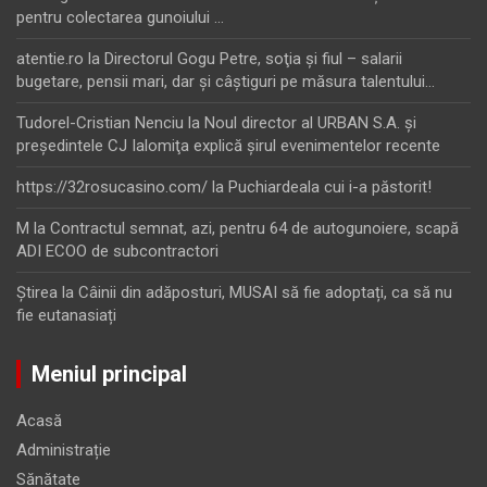
pentru colectarea gunoiului …
atentie.ro
la
Directorul Gogu Petre, soţia şi fiul – salarii
bugetare, pensii mari, dar şi câştiguri pe măsura talentului…
Tudorel-Cristian Nenciu
la
Noul director al URBAN S.A. şi
preşedintele CJ Ialomiţa explică şirul evenimentelor recente
https://32rosucasino.com/
la
Puchiardeala cui i-a păstorit!
M
la
Contractul semnat, azi, pentru 64 de autogunoiere, scapă
ADI ECOO de subcontractori
Ştirea
la
Câinii din adăposturi, MUSAI să fie adoptați, ca să nu
fie eutanasiați
Meniul principal
Acasă
Administrație
Sănătate