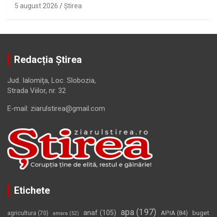
5 august 2026
Ştirea
Redacția Știrea
Jud. Ialomiţa, Loc. Slobozia,
Strada Viilor, nr. 32
E-mail: ziarulstirea@gmail.com
Etichete
apa
(197)
anaf
(105)
APIA
(84)
buget
agricultura
(70)
amara
(52)