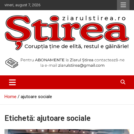
Skip
vineri, august 7, 2026
to
content
Corupția ține de elită, restul e găinărie!
Ziarul Știrea
Home
ajutoare sociale
Etichetă:
ajutoare sociale