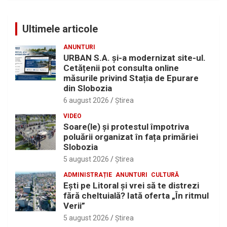
Ultimele articole
ANUNTURI
URBAN S.A. și-a modernizat site-ul.
Cetățenii pot consulta online
măsurile privind Stația de Epurare
din Slobozia
6 august 2026
Ştirea
VIDEO
Soare(le) și protestul împotriva
poluării organizat în fața primăriei
Slobozia
5 august 2026
Ştirea
ADMINISTRAȚIE
ANUNTURI
CULTURĂ
Eşti pe Litoral şi vrei să te distrezi
fără cheltuială? Iată oferta „În ritmul
Verii”
5 august 2026
Ştirea