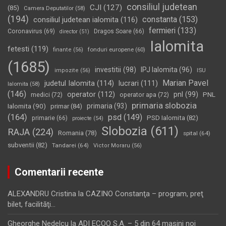
consiliul judetean
CJI
(127)
(85)
Camera Deputatilor
(58)
(194)
constanta
(153)
consiliul judetean ialomita
(116)
fermieri
(133)
Coronavirus
(69)
Dragos Soare
(66)
director
(51)
Ialomita
fetesti
(119)
fonduri europene
(60)
finante
(56)
(1685)
investitii
(98)
IPJ Ialomita
(96)
impozite
(56)
ISU
Marian Pavel
judetul Ialomita
(114)
lucrari
(111)
Ialomita
(58)
(146)
operator
(112)
pnl
(99)
PNL
medici
(72)
operator apa
(72)
primaria slobozia
Ialomita
(90)
primaria
(93)
primar
(84)
(164)
psd
(149)
PSD Ialomita
(82)
primarie
(66)
proiecte
(54)
Slobozia
(611)
RAJA
(224)
Romania
(78)
spital
(64)
subventii
(82)
Tandarei
(64)
Victor Moraru
(56)
Comentarii recente
ALEXANDRU Cristina
la
CAZINO Constanţa – program, preţ
bilet, facilităţi…
Gheorghe Nedelcu
la
ADI ECOO S.A. – 5 din 64 maşini noi