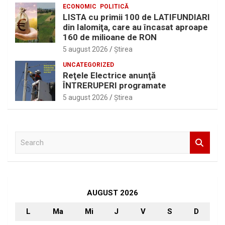
ECONOMIC
POLITICĂ
LISTA cu primii 100 de LATIFUNDIARI
din Ialomiţa, care au încasat aproape
160 de milioane de RON
5 august 2026
Ştirea
UNCATEGORIZED
Reţele Electrice anunţă
ÎNTRERUPERI programate
5 august 2026
Ştirea
S
e
a
r
c
h
AUGUST 2026
L
Ma
Mi
J
V
S
D