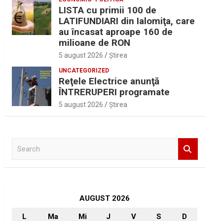
LISTA cu primii 100 de
LATIFUNDIARI din Ialomiţa, care
au încasat aproape 160 de
milioane de RON
5 august 2026
Ştirea
UNCATEGORIZED
Reţele Electrice anunţă
ÎNTRERUPERI programate
5 august 2026
Ştirea
S
e
a
r
c
h
AUGUST 2026
L
Ma
Mi
J
V
S
D