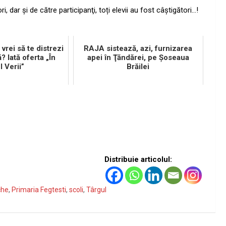
i, dar şi de către participanţi, toți elevii au fost câștigători…!
 vrei să te distrezi
RAJA sistează, azi, furnizarea
? Iată oferta „În
apei în Ţăndărei, pe Şoseaua
l Verii”
Brăilei
Distribuie articolul:
che
,
Primaria Fegtesti
,
scoli
,
Târgul