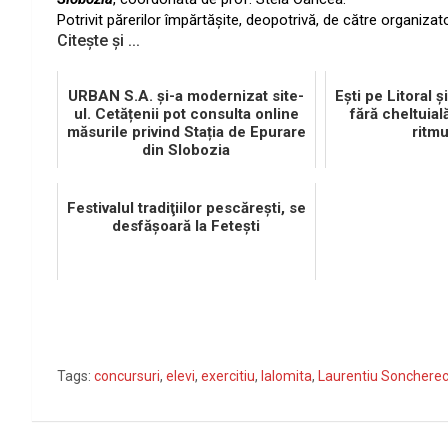
Potrivit părerilor împărtăşite, deopotrivă, de către organizator
Citește și ...
URBAN S.A. și-a modernizat site-
Eşti pe Litoral şi
ul. Cetățenii pot consulta online
fără cheltuială
măsurile privind Stația de Epurare
ritmu
din Slobozia
Festivalul tradiţiilor pescăreşti, se
desfăşoară la Feteşti
Tags:
concursuri
,
elevi
,
exercitiu
,
Ialomita
,
Laurentiu Sonchere