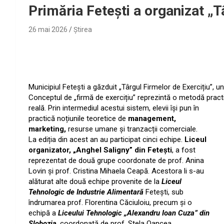
Primăria Feteşti a organizat „T
26 mai 2026
Ştirea
Municipiul Fetești a găzduit „Târgul Firmelor de Exercițiu”, 
Conceptul de „firmă de exercițiu” reprezintă o metodă pract
reală. Prin intermediul acestui sistem, elevii își pun în
practică noțiunile teoretice de
management,
marketing,
resurse umane și tranzacții comerciale.
La ediția din acest an au participat cinci echipe.
Liceul
organizator, „Anghel Saligny” din Fetești
, a fost
reprezentat de două grupe coordonate de prof. Anina
Lovin și prof. Cristina Mihaela Ceapă. Acestora li s-au
alăturat alte două echipe provenite de la
Liceul
Tehnologic de Industrie Alimentară
Fetești, sub
îndrumarea prof. Florentina Căciuloiu, precum și o
echipă a
Liceului Tehnologic „Alexandru Ioan Cuza” din
Slobozia
, coordonată de prof. Stela Oancea.