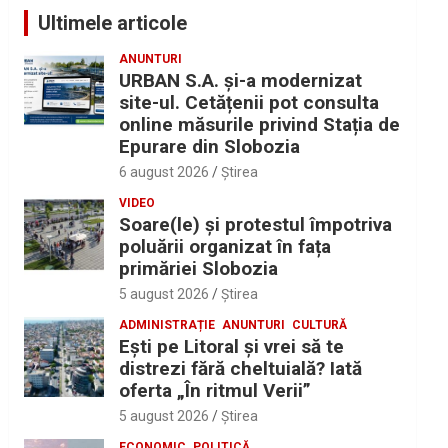
Ultimele articole
ANUNTURI
URBAN S.A. și-a modernizat
site-ul. Cetățenii pot consulta
online măsurile privind Stația de
Epurare din Slobozia
6 august 2026
Ştirea
VIDEO
Soare(le) și protestul împotriva
poluării organizat în fața
primăriei Slobozia
5 august 2026
Ştirea
ADMINISTRAȚIE
ANUNTURI
CULTURĂ
Eşti pe Litoral şi vrei să te
distrezi fără cheltuială? Iată
oferta „În ritmul Verii”
5 august 2026
Ştirea
ECONOMIC
POLITICĂ