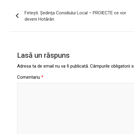
Navigare
Feteşti. Şedinţa Consiliului Local – PROIECTE ce vor
în
deveni Hotărâri
articole
Lasă un răspuns
Adresa ta de email nu va fi publicată.
Câmpurile obligatorii
Comentariu
*