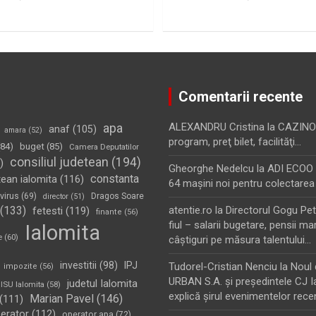
Comentarii recente
apa
ALEXANDRU Cristina
la
CAZINO
anaf
(105)
amara
(52)
program, preţ bilet, facilităţi…
84)
buget
(85)
Camera Deputatilor
consiliul judetean
(194)
)
Gheorghe Nedelcu
la
ADI ECOO S
constanta
tean ialomita
(116)
64 maşini noi pentru colectarea
virus
(69)
Dragos Soare
director
(51)
(133)
atentie.ro
la
Directorul Gogu Petr
fetesti
(119)
finante
(56)
fiul – salarii bugetare, pensii mar
Ialomita
e
(60)
câştiguri pe măsura talentului…
investitii
(98)
IPJ
Tudorel-Cristian Nenciu
la
Noul 
impozite
(56)
URBAN S.A. şi preşedintele CJ I
judetul Ialomita
ISU Ialomita
(58)
explică şirul evenimentelor rece
Marian Pavel
(146)
(111)
erator
(112)
operator apa
(72)