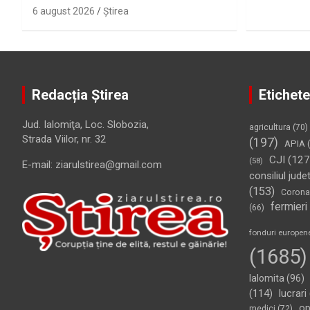
6 august 2026
Ştirea
Redacția Știrea
Etichete
Jud. Ialomiţa, Loc. Slobozia,
agricultura
(70)
Strada Viilor, nr. 32
(197)
APIA
(
CJI
(127
(58)
E-mail: ziarulstirea@gmail.com
consiliul jude
(153)
Corona
fermieri
(66)
fonduri europen
(1685)
Ialomita
(96)
(114)
lucrari
op
medici
(72)