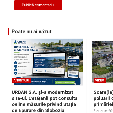
Poate nu ai văzut
ANUNTURI
VIDEO
URBAN S.A. și-a modernizat
Soare(le)
site-ul. Cetățenii pot consulta
poluării 
online măsurile privind Stația
primărie
de Epurare din Slobozia
5 august 20