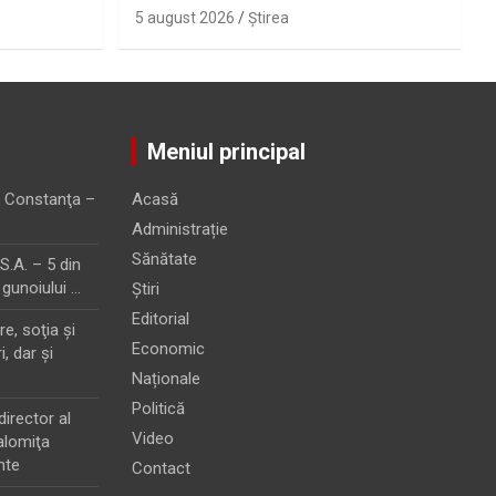
5 august 2026
Ştirea
Meniul principal
 Constanţa –
Acasă
Administrație
Sănătate
.A. – 5 din
 gunoiului …
Știri
Editorial
e, soţia şi
Economic
i, dar şi
Naționale
Politică
director al
Video
alomiţa
nte
Contact