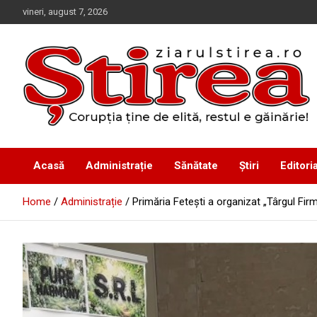
Skip
vineri, august 7, 2026
to
content
Corupția ține de elită, restul e găinărie!
Ziarul Știrea
Acasă
Administrație
Sănătate
Știri
Editoria
Home
Administrație
Primăria Feteşti a organizat „Târgul Firm