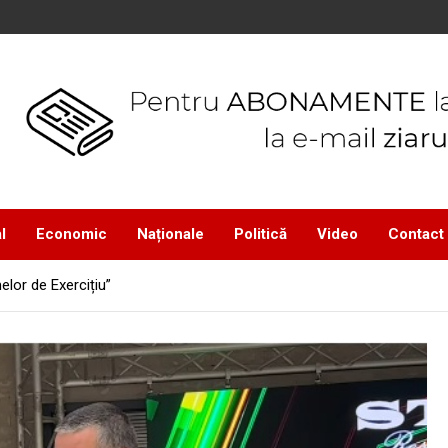
l
Economic
Naționale
Politică
Video
Contact
elor de Exercițiu”