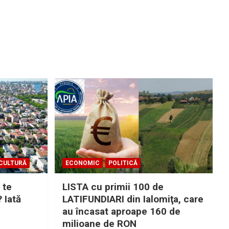
CULTURĂ
ECONOMIC
POLITICĂ
 te
LISTA cu primii 100 de
? Iată
LATIFUNDIARI din Ialomiţa, care
au încasat aproape 160 de
milioane de RON