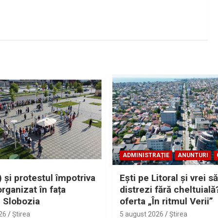
ADMINISTRAȚIE
ANUNTURI
 și protestul împotriva
Eşti pe Litoral şi vrei să
organizat în fața
distrezi fără cheltuială
i Slobozia
oferta „În ritmul Verii”
26
Ştirea
5 august 2026
Ştirea