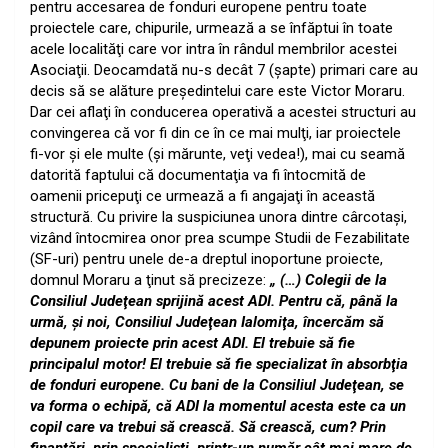
pentru accesarea de fonduri europene pentru toate
proiectele care, chipurile, urmează a se înfăptui în toate
acele localităţi care vor intra în rândul membrilor acestei
Asociaţii. Deocamdată nu-s decât 7 (şapte) primari care au
decis să se alăture preşedintelui care este Victor Moraru.
Dar cei aflaţi în conducerea operativă a acestei structuri au
convingerea că vor fi din ce în ce mai mulţi, iar proiectele
fi-vor şi ele multe (şi mărunte, veţi vedea!), mai cu seamă
datorită faptului că documentaţia va fi întocmită de
oamenii pricepuţi ce urmează a fi angajaţi în această
structură. Cu privire la suspiciunea unora dintre cârcotaşi,
vizând întocmirea onor prea scumpe Studii de Fezabilitate
(SF-uri) pentru unele de-a dreptul inoportune proiecte,
domnul Moraru a ţinut să precizeze:
„ (…) Colegii de la
Consiliul Judeţean sprijină acest ADI. Pentru că, până la
urmă, şi noi, Consiliul Judeţean Ialomiţa, încercăm să
depunem proiecte prin acest ADI. El trebuie să fie
principalul motor! El trebuie să fie specializat în absorbţia
de fonduri europene. Cu bani de la Consiliul Judeţean, se
va forma o echipă, că ADI la momentul acesta este ca un
copil care va trebui să crească. Să crească, cum? Prin