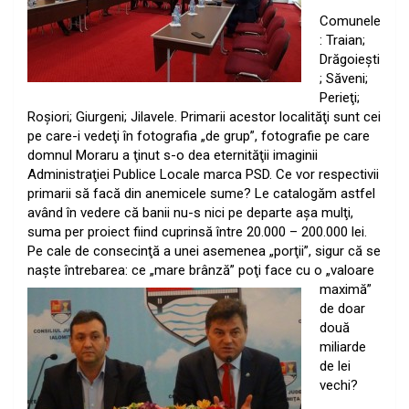
Comunele
: Traian;
Drăgoieşti
; Săveni;
Perieţi;
Roşiori; Giurgeni; Jilavele. Primarii acestor localităţi sunt cei
pe care-i vedeţi în fotografia „de grup”, fotografie pe care
domnul Moraru a ţinut s-o dea eternităţii imaginii
Administraţiei Publice Locale marca PSD. Ce vor respectivii
primarii să facă din anemicele sume? Le catalogăm astfel
având în vedere că banii nu-s nici pe departe aşa mulţi,
suma per proiect fiind cuprinsă între 20.000 – 200.000 lei.
Pe cale de consecinţă a unei asemenea „porţii”, sigur că se
naşte întrebarea: ce „mare
brânză” poţi face cu o „valoare
maximă”
de doar
două
miliarde
de lei
vechi?