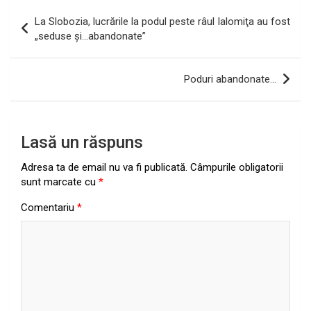
Navigare
La Slobozia, lucrările la podul peste râul Ialomiţa au fost
în
„seduse şi…abandonate”
articole
Poduri abandonate…
Lasă un răspuns
Adresa ta de email nu va fi publicată.
Câmpurile obligatorii
sunt marcate cu
*
Comentariu
*