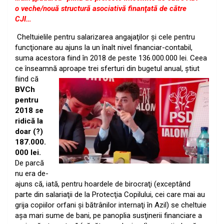
o veche/nouă structură asociativă finanţată de către
CJI…
Cheltuielile pentru salarizarea angajaţilor şi cele pentru
funcţionare au ajuns la un înalt nivel financiar-contabil,
suma acestora fiind în 2018 de peste 136.000.000 lei. Ceea
ce înseamnă aproape trei
sferturi din bugetul anual, ştiut
fiind că
BVCh
pentru
2018 se
ridică la
doar (?)
187.000.
000 lei.
De parcă
nu era de-
ajuns că, iată, pentru hoardele de birocraţi (exceptând
parte din salariaţii de la Protecţia Copilului, cei care mai au
grija copiilor orfani şi bătrânilor internaţi în Azil) se cheltuie
aşa mari sume de bani, pe panoplia susţinerii financiare a