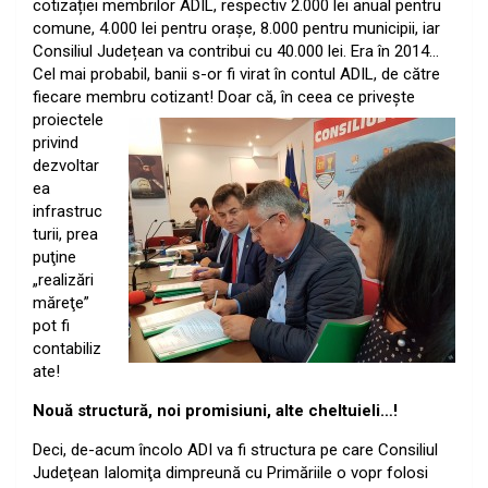
cotizației membrilor ADIL, respectiv 2.000 lei anual pentru
comune, 4.000 lei pentru orașe, 8.000 pentru municipii, iar
Consiliul Județean va contribui cu 40.000 lei. Era în 2014…
Cel mai probabil, banii s-or fi virat în contul ADIL, de către
fiecare membru cotizant! Doar că, în ceea ce priveşte
proiectele
privind
dezvoltar
ea
infrastruc
turii, prea
puţine
„realizări
măreţe”
pot fi
contabiliz
ate!
Nouă structură, noi promisiuni, alte cheltuieli…!
Deci, de-acum încolo ADI va fi structura pe care Consiliul
Judeţean Ialomiţa dimpreună cu Primăriile o vopr folosi