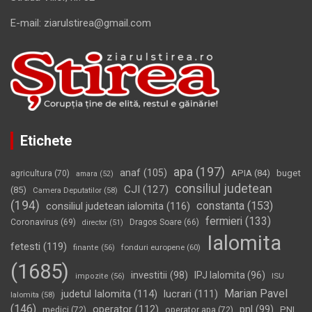
E-mail: ziarulstirea@gmail.com
Etichete
apa
(197)
anaf
(105)
APIA
(84)
buget
agricultura
(70)
amara
(52)
consiliul judetean
CJI
(127)
(85)
Camera Deputatilor
(58)
(194)
constanta
(153)
consiliul judetean ialomita
(116)
fermieri
(133)
Coronavirus
(69)
Dragos Soare
(66)
director
(51)
Ialomita
fetesti
(119)
fonduri europene
(60)
finante
(56)
(1685)
investitii
(98)
IPJ Ialomita
(96)
impozite
(56)
ISU
Marian Pavel
judetul Ialomita
(114)
lucrari
(111)
Ialomita
(58)
(146)
operator
(112)
pnl
(99)
PNL
medici
(72)
operator apa
(72)