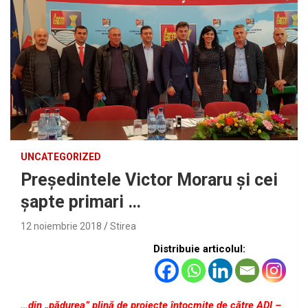
UNCATEGORIZED
Preşedintele Victor Moraru şi cei
şapte primari …
12 noiembrie 2018
Stirea
Distribuie articolul:
…din „pădurea” plină de proiecte întocmite de către ADI –