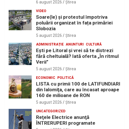
6 august 2026
Ştirea
VIDEO
Soare(le) și protestul împotriva
poluării organizat în fața primăriei
Slobozia
5 august 2026
Ştirea
ADMINISTRAȚIE
ANUNTURI
CULTURĂ
Eşti pe Litoral şi vrei să te distrezi
fără cheltuială? Iată oferta „În ritmul
Verii”
5 august 2026
Ştirea
ECONOMIC
POLITICĂ
LISTA cu primii 100 de LATIFUNDIARI
din Ialomiţa, care au încasat aproape
160 de milioane de RON
5 august 2026
Ştirea
UNCATEGORIZED
Reţele Electrice anunţă
ÎNTRERUPERI programate