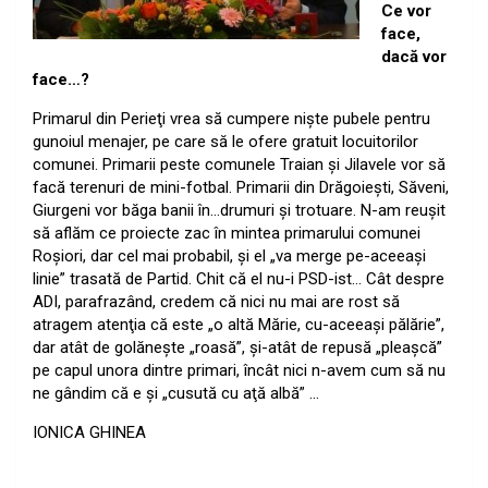
Ce vor
face,
dacă vor
face…?
Primarul din Perieţi vrea să cumpere nişte pubele pentru
gunoiul menajer, pe care să le ofere gratuit locuitorilor
comunei. Primarii peste comunele Traian şi Jilavele vor să
facă terenuri de mini-fotbal. Primarii din Drăgoieşti, Săveni,
Giurgeni vor băga banii în…drumuri şi trotuare. N-am reuşit
să aflăm ce proiecte zac în mintea primarului comunei
Roşiori, dar cel mai probabil, şi el „va merge pe-aceeaşi
linie” trasată de Partid. Chit că el nu-i PSD-ist… Cât despre
ADI, parafrazând, credem că nici nu mai are rost să
atragem atenţia că este „o altă Mărie, cu-aceeaşi pălărie”,
dar atât de golăneşte „roasă”, şi-atât de repusă „pleaşcă”
pe capul unora dintre primari, încât nici n-avem cum să nu
ne gândim că e şi „cusută cu aţă albă” …
IONICA GHINEA