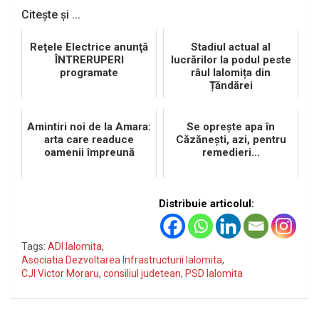
Citește și ...
Reţele Electrice anunţă
Stadiul actual al
ÎNTRERUPERI
lucrărilor la podul peste
programate
râul Ialomița din
Țăndărei
Amintiri noi de la Amara:
Se opreşte apa în
arta care readuce
Căzăneşti, azi, pentru
oamenii împreună
remedieri...
Distribuie articolul:
Tags:
ADI Ialomita
,
Asociatia Dezvoltarea Infrastructurii Ialomita
,
CJI Victor Moraru
,
consiliul judetean
,
PSD Ialomita