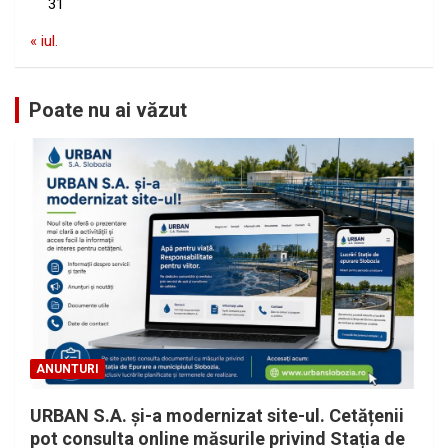
31
« iul.
Poate nu ai văzut
ANUNTURI
URBAN S.A. și-a modernizat site-ul. Cetățenii
pot consulta online măsurile privind Stația de