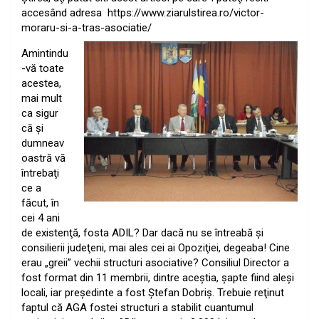
accesând adresa https://www.ziarulstirea.ro/victor-
moraru-si-a-tras-asociatie/
Amintindu
-vă toate
acestea,
mai mult
ca sigur
că şi
dumneav
oastră vă
întrebaţi
ce a
făcut, în
cei 4 ani
de existenţă, fosta ADIL? Dar dacă nu se întreabă şi
consilierii judeţeni, mai ales cei ai Opoziţiei, degeaba! Cine
erau „greii” vechii structuri asociative? Consiliul Director a
fost format din 11 membrii, dintre aceștia, șapte fiind aleși
locali, iar președinte a fost Ștefan Dobriș. Trebuie reţinut
faptul că AGA fostei structuri a stabilit cuantumul