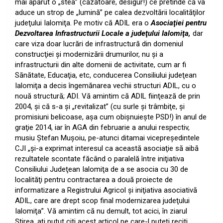
mai apărut o „stea” (căzătoare, desigur!) ce pretinde că va
aduce un strop de „lumină” pe calea dezvoltării localităţilor
judeţului Ialomiţa. Pe motiv că ADIL era o
Asociaţiei pentru
Dezvoltarea Infrastructurii Locale a judeţului Ialomiţa,
dar
care viza doar lucrări de infrastructură din domeniul
construcţiei şi modernizării drumurilor, nu şi a
infrastructurii din alte domenii de activitate, cum ar fi
Sănătate, Educaţia, etc, conducerea Consiliului judeţean
Ialomiţa a decis îngemănarea vechii structuri ADIL, cu o
nouă structură; ADI. Vă amintim că ADIL fiinţează de prin
2004, şi că s-a şi „revitalizat” (cu surle şi trâmbiţe, şi
promisiuni belicoase, aşa cum obişnuieşte PSD!) în anul de
graţie 2014, iar în AGA din februarie a anului respectiv,
musiu Ştefan Muşoiu, pe-atunci ditamai vicepreşedintele
CJI „şi-a exprimat interesul ca această asociaţie să aibă
rezultatele scontate făcând o paralelă între iniţiativa
Consiliului Judeţean Ialomiţa de a se asocia cu 30 de
localităţi pentru contractarea a două proiecte de
informatizare a Registrului Agricol şi iniţiativa asociativă
ADIL, care are drept scop final modernizarea judeţului
Ialomiţa”. Vă amintim că nu demult, tot acici, în ziarul
Ştirea, aţi putut citi acest articol pe care-l puteţi reciti