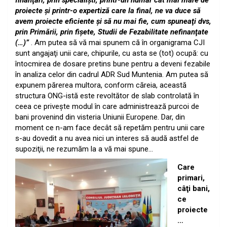
finanţări, prin specialişti, printr-un număr cât mai mare de
proiecte şi printr-o expertiză care la final, ne va duce să
avem proiecte eficiente şi să nu mai fie, cum spuneaţi dvs,
prin Primării, prin fişete, Studii de Fezabilitate nefinanţate
(…)”
. Am putea să vă mai spunem că în organigrama CJI
sunt angajaţi unii care, chipurile, cu asta se (tot) ocupă: cu
întocmirea de dosare pretins bune pentru a deveni fezabile
în analiza celor din cadrul ADR Sud Muntenia. Am putea să
expunem părerea multora, conform căreia, această
structura ONG-istă este revoltător de slab controlată în
ceea ce priveşte modul în care administrează purcoi de
bani provenind din visteria Uniunii Europene. Dar, din
moment ce n-am face decât să repetăm pentru unii care
s-au dovedit a nu avea nici un interes să audă astfel de
supoziţii, ne
rezumăm la a vă mai spune…
Care
primari,
câţi bani,
ce
proiecte
…