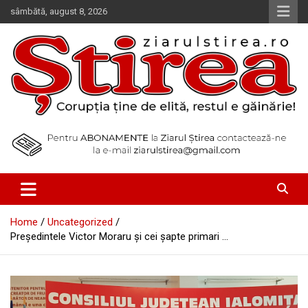
Skip
sâmbătă, august 8, 2026
to
content
Corupția ține de elită, restul e găinărie!
Ziarul Știrea
Home
Uncategorized
Preşedintele Victor Moraru şi cei şapte primari …