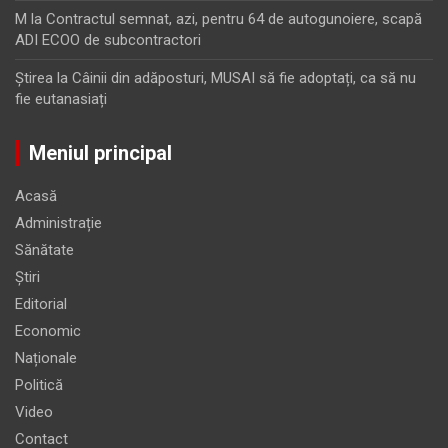
M
la
Contractul semnat, azi, pentru 64 de autogunoiere, scapă
ADI ECOO de subcontractori
Ştirea
la
Câinii din adăposturi, MUSAI să fie adoptați, ca să nu
fie eutanasiați
Meniul principal
Acasă
Administrație
Sănătate
Știri
Editorial
Economic
Naționale
Politică
Video
Contact