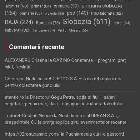
primaria slobozia
Ialomita
(90)
primaria
(93)
primar
(84)
(164)
psd
(149)
PSD Ialomita
(82)
primarie
(66)
proiecte
(54)
Slobozia
(611)
RAJA
(224)
Romania
(78)
spital
(64)
subventii
(82)
Tandarei
(64)
Victor Moraru
(56)
Comentarii recente
ALEXANDRU Cristina
la
CAZINO Constanţa – program, preţ
bilet, facilităţi…
Gheorghe Nedelcu
la
ADI ECOO S.A. – 5 din 64 maşini noi
pentru colectarea gunoiului …
atentie.ro
la
Directorul Gogu Petre, soţia şi fiul – salarii
bugetare, pensii mari, dar şi câştiguri pe măsura talentului…
Tudorel-Cristian Nenciu
la
Noul director al URBAN S.A. şi
preşedintele CJ Ialomiţa explică şirul evenimentelor recente
https://32rosucasino.com/
la
Puchiardeala cui i-a păstorit!