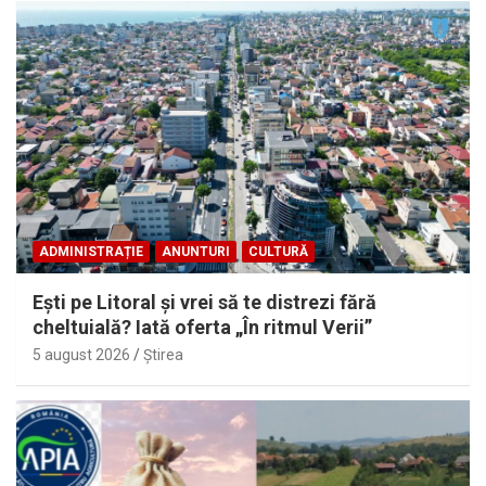
ADMINISTRAȚIE
ANUNTURI
CULTURĂ
Eşti pe Litoral şi vrei să te distrezi fără
cheltuială? Iată oferta „În ritmul Verii”
5 august 2026
Ştirea