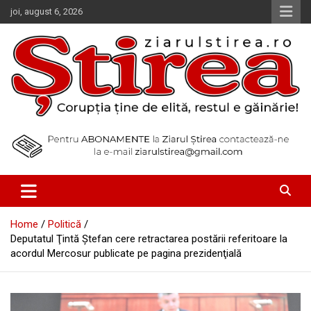
Skip
joi, august 6, 2026
to
content
Corupția ține de elită, restul e găinărie!
Ziarul Știrea
Home
Politică
Deputatul Ţintă Ştefan cere retractarea postării referitoare la
acordul Mercosur publicate pe pagina prezidenţială