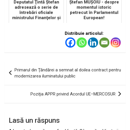
Deputatul Ţintă Ştefan
Ştefan MUŞOIU - despre
adresează o serie de
momentul istoric
întrebări oficiale
petrecut în Parlamentul
ministrului Finanţelor şi
European!
ministrei Mediului
Distribuie articolul:
Navigare
Primarul din Ţăndărei a semnat al doilea contract pentru
în
modernizarea iluminatului public
articole
Poziţia APPR privind Acordul UE–MERCOSUR
Lasă un răspuns