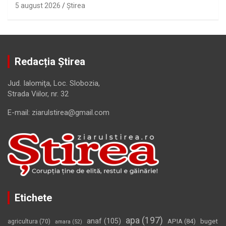
5 august 2026
Ştirea
Redacția Știrea
Jud. Ialomiţa, Loc. Slobozia,
Strada Viilor, nr. 32
E-mail: ziarulstirea@gmail.com
Etichete
apa
(197)
anaf
(105)
APIA
(84)
buget
agricultura
(70)
amara
(52)