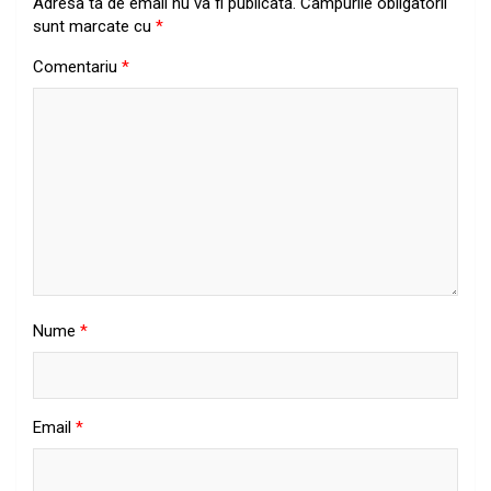
Adresa ta de email nu va fi publicată.
Câmpurile obligatorii
sunt marcate cu
*
Comentariu
*
Nume
*
Email
*