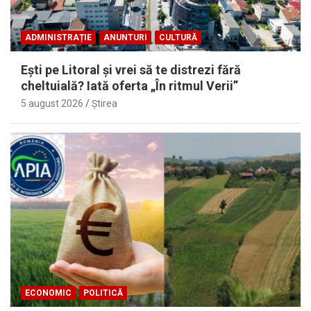
ADMINISTRAȚIE
ANUNTURI
CULTURĂ
Eşti pe Litoral şi vrei să te distrezi fără
cheltuială? Iată oferta „În ritmul Verii”
5 august 2026
Ştirea
ECONOMIC
POLITICĂ