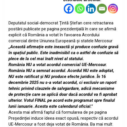
Deputatul social-democrat Ţintă Ştefan cere retractarea
postării publicate pe pagina prezidenţială în care se afirmă
explicit că România a votat în favoarea Acordului
comercial dintre Uniunea Europeană și statele Mercosur
„Această afirmație este inexactă și produce confuzie gravă
în spațiul public. Este inadmisibil ca o astfel de confuzie să
plece de la cel mai înalt nivel al statului.
România NU a votat acordul comercial UE-Mercosur.
România NU a semnat acordul. Acordul NU este adoptat,
NU este ratificat și NU produce efecte juridice. În 16
decembrie 2025 nu s-a votat acordul, ci exclusiv un raport
tehnic privind clauzele de salvgardare, adică mecanisme
de protecție care se aplică doar dacă acordul va fi aprobat
ulterior. Votul FINAL pe acord este programat spre finalul
lunii ianuarie. Acesta este calendarul oficial.”
Acesta mai afirmă faptul că formularea de pe pagina
Președinției induce ideea exact opusă, respectiv că acordul
UE-Mercosur a fost deja votat de România. Ba mai mult