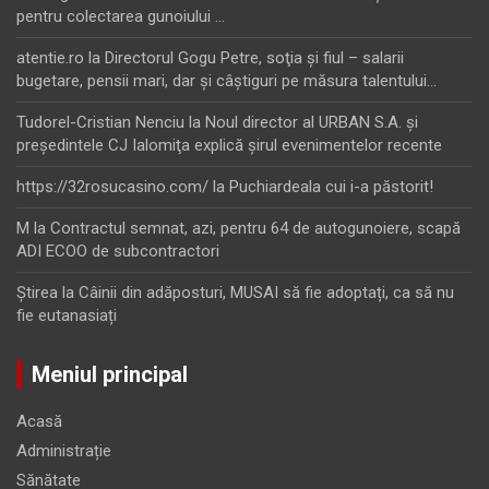
pentru colectarea gunoiului …
atentie.ro
la
Directorul Gogu Petre, soţia şi fiul – salarii
bugetare, pensii mari, dar şi câştiguri pe măsura talentului…
Tudorel-Cristian Nenciu
la
Noul director al URBAN S.A. şi
preşedintele CJ Ialomiţa explică şirul evenimentelor recente
https://32rosucasino.com/
la
Puchiardeala cui i-a păstorit!
M
la
Contractul semnat, azi, pentru 64 de autogunoiere, scapă
ADI ECOO de subcontractori
Ştirea
la
Câinii din adăposturi, MUSAI să fie adoptați, ca să nu
fie eutanasiați
Meniul principal
Acasă
Administrație
Sănătate