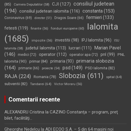
consiliul judetean
CJI
(127)
(85)
Camera Deputatilor
(58)
(194)
constanta
(153)
consiliul judetean ialomita
(116)
fermieri
(133)
Coronavirus
(69)
Dragos Soare
(66)
director
(51)
Ialomita
fetesti
(119)
fonduri europene
(60)
finante
(56)
(1685)
investitii
(98)
IPJ Ialomita
(96)
impozite
(56)
ISU
Marian Pavel
judetul Ialomita
(113)
lucrari
(111)
Ialomita
(58)
(146)
operator
(112)
pnl
(99)
PNL
medici
(72)
operator apa
(72)
primaria slobozia
Ialomita
(90)
primaria
(93)
primar
(84)
(164)
psd
(149)
PSD Ialomita
(82)
primarie
(66)
proiecte
(54)
Slobozia
(611)
RAJA
(224)
Romania
(78)
spital
(64)
subventii
(82)
Tandarei
(64)
Victor Moraru
(56)
Comentarii recente
ALEXANDRU Cristina
la
CAZINO Constanţa – program, preţ
bilet, facilităţi…
Gheorghe Nedelcu
la
ADI ECOO S.A. – 5 din 64 maşini noi