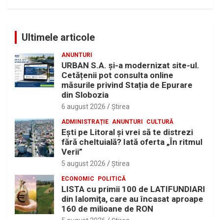
Ultimele articole
ANUNTURI
URBAN S.A. și-a modernizat site-ul.
Cetățenii pot consulta online
măsurile privind Stația de Epurare
din Slobozia
6 august 2026
Ştirea
ADMINISTRAȚIE
ANUNTURI
CULTURĂ
Eşti pe Litoral şi vrei să te distrezi
fără cheltuială? Iată oferta „În ritmul
Verii”
5 august 2026
Ştirea
ECONOMIC
POLITICĂ
LISTA cu primii 100 de LATIFUNDIARI
din Ialomiţa, care au încasat aproape
160 de milioane de RON