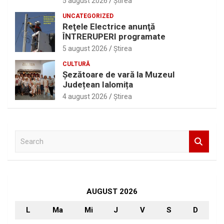
5 august 2026
Ştirea
UNCATEGORIZED
Reţele Electrice anunţă
ÎNTRERUPERI programate
5 august 2026
Ştirea
CULTURĂ
Șezătoare de vară la Muzeul
Județean Ialomița
4 august 2026
Ştirea
S
e
a
r
c
h
AUGUST 2026
L
Ma
Mi
J
V
S
D