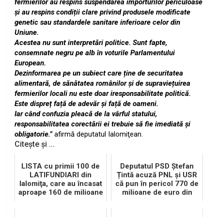
fermierilor au respins suspendarea importurilor periculoase
și au respins condiții clare privind produsele modificate
genetic sau standardele sanitare inferioare celor din
Uniune.
Acestea nu sunt interpretări politice. Sunt fapte,
consemnate negru pe alb în voturile Parlamentului
European.
Dezinformarea pe un subiect care ține de securitatea
alimentară, de sănătatea românilor și de supraviețuirea
fermierilor locali nu este doar iresponsabilitate politică.
Este dispreț față de adevăr și față de oameni.
Iar când confuzia pleacă de la vârful statului,
responsabilitatea corectării ei trebuie să fie imediată și
obligatorie.”
afirmă deputatul Ialomiţean.
Citește și ...
LISTA cu primii 100 de
Deputatul PSD Ștefan
LATIFUNDIARI din
Țintă acuză PNL și USR
Ialomiţa, care au încasat
că pun în pericol 770 de
aproape 160 de milioane
milioane de euro din
de RON
PNRR