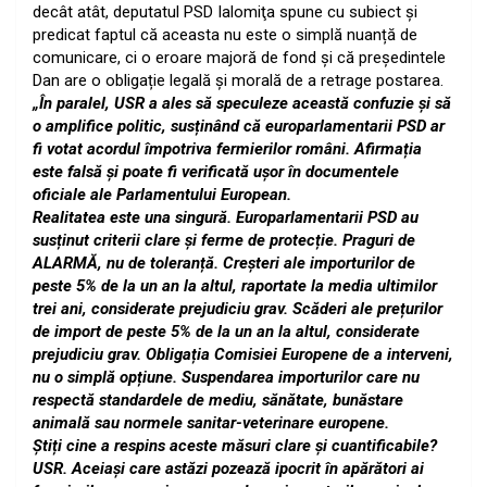
decât atât, deputatul PSD Ialomiţa spune cu subiect şi
predicat faptul că aceasta nu este o simplă nuanță de
comunicare, ci o eroare majoră de fond şi că președintele
Dan are o obligație legală și morală de a retrage postarea.
„În paralel, USR a ales să speculeze această confuzie și să
o amplifice politic, susținând că europarlamentarii PSD ar
fi votat acordul împotriva fermierilor români. Afirmația
este falsă și poate fi verificată ușor în documentele
oficiale ale Parlamentului European.
Realitatea este una singură. Europarlamentarii PSD au
susținut criterii clare și ferme de protecție. Praguri de
ALARMĂ, nu de toleranță. Creșteri ale importurilor de
peste 5% de la un an la altul, raportate la media ultimilor
trei ani, considerate prejudiciu grav. Scăderi ale prețurilor
de import de peste 5% de la un an la altul, considerate
prejudiciu grav. Obligația Comisiei Europene de a interveni,
nu o simplă opțiune. Suspendarea importurilor care nu
respectă standardele de mediu, sănătate, bunăstare
animală sau normele sanitar-veterinare europene.
Știți cine a respins aceste măsuri clare și cuantificabile?
USR. Aceiași care astăzi pozează ipocrit în apărători ai