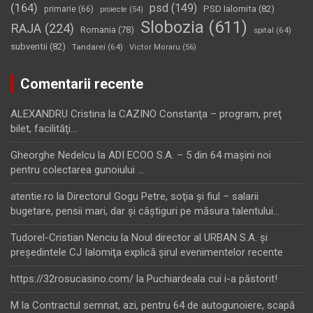
(164)
psd
(149)
PSD Ialomita
(82)
primarie
(66)
proiecte
(54)
Slobozia
(611)
RAJA
(224)
Romania
(78)
spital
(64)
subventii
(82)
Tandarei
(64)
Victor Moraru
(56)
Comentarii recente
ALEXANDRU Cristina
la
CAZINO Constanţa – program, preţ
bilet, facilităţi…
Gheorghe Nedelcu
la
ADI ECOO S.A. – 5 din 64 maşini noi
pentru colectarea gunoiului …
atentie.ro
la
Directorul Gogu Petre, soţia şi fiul – salarii
bugetare, pensii mari, dar şi câştiguri pe măsura talentului…
Tudorel-Cristian Nenciu
la
Noul director al URBAN S.A. şi
preşedintele CJ Ialomiţa explică şirul evenimentelor recente
https://32rosucasino.com/
la
Puchiardeala cui i-a păstorit!
M
la
Contractul semnat, azi, pentru 64 de autogunoiere, scapă