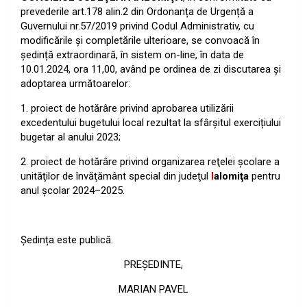
prevederile art.
17
8
alin
.2
din
Ordonan
ț
a de
Urgență a
Guvernului nr.57/2019 privind Cod
ul Administrativ
,
cu
modi
ficările și completăril
e ulterioare,
se c
onvoacă în
ședință
extra
ord
i
n
a
r
ă
,
î
n sistem
on-line,
în data de
1
0
.
0
1
.202
4
,
ora
1
1
,
0
0
,
având
pe
ordine
a
de zi
d
iscutarea şi
adoptarea
următoarelor
:
1.
p
roiect
de hotărâr
e
p
rivind
aprobarea utilizării
excedentului bugetului local
rezultat la sfârșitul exercițiului
bugetar al
anul
ui
2
0
2
3
;
2.
p
roiect
de hotă
r
âre
privind organizarea reţelei şcolare a
unităţilor de
învăţământ special din judeţul
I
alomiţa
pentru
anul şcolar 202
4
–
202
5
.
Șe
d
ința
este publică.
P
R
EŞEDIN
TE
,
MARIAN PAVEL