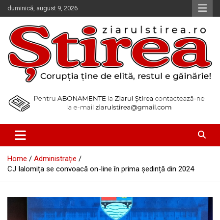
Skip
duminică, august 9, 2026
to
content
Corupția ține de elită, restul e găinărie!
Ziarul Știrea
Home
Administrație
CJ Ialomița se convoacă on-line în prima ședință din 2024