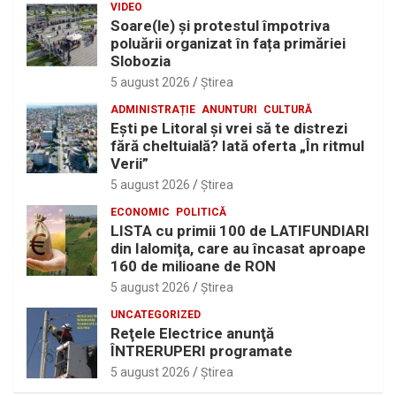
VIDEO
Soare(le) și protestul împotriva
poluării organizat în fața primăriei
Slobozia
5 august 2026
Ştirea
ADMINISTRAȚIE
ANUNTURI
CULTURĂ
Eşti pe Litoral şi vrei să te distrezi
fără cheltuială? Iată oferta „În ritmul
Verii”
5 august 2026
Ştirea
ECONOMIC
POLITICĂ
LISTA cu primii 100 de LATIFUNDIARI
din Ialomiţa, care au încasat aproape
160 de milioane de RON
5 august 2026
Ştirea
UNCATEGORIZED
Reţele Electrice anunţă
ÎNTRERUPERI programate
5 august 2026
Ştirea