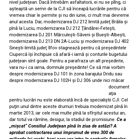
nivel judeţean. Dacă întrebăm asfaltatorii, ei nu se plîng, ci
aşteaptă un semn de la CJI să înceapă lucrările pentru că
vremea chiar le permite şi nu din iunie, ci mult mai devreme
anul acesta. Dar, modernizarea DJ 212 limită judeţ Brăila şi
pînă la Luciu, modernizarea DJ 212 Ţăndărei-Feteşti,
modernizarea DJ 201 Mărculeşti-Săveni şi Bueşti-Albeşti,
modernizarea DJ 213 DN 2A-Luciu şi modernizarea DJ 402
Sineşti-limită judeţ Ilfov stagnează pentru că preşedintele
Ciupercă îşi închipuie că afară-i iarnă şi conturile bugetului
judeţean sînt goale. Pentru a parafraza un alt preşedinte,
vara nu-i ca iarna, domnule preşedinte!
Ce să mai vorbim
despre modernizarea DJ 101 în zona barajului Dridu sau
despre modernizarea DJ 102H şi DJ 306
unde nici măcar
document
aţia
pentru lucrări nu este elaborată încă de specialiştii CJI. Cel
puţin unul dintre aceste drumuri trebuia modernizat pînă în
martie 2013, iar cele mai multe pînă la sfîrşitul acestui an,
dar totul va rămîne, desigur, la stadiul de promisiune.
Ce a
„mişcat“ Consiliul Judeţean pînă în ziua de astăzi? A
aprobat contractarea unui împrumut de vreo 300 de