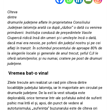
Cîteva
dintre
drumurile judeţene aflate în proprietatea Consiliului
Judeţean Ialomiţa arată ca după „război“ o dată cu venirea
primăverii. Instituţia condusă de preşedintele Vasile
Ciupercă ridică însă din umeri şi-i umileşte încă o dată,
dacă mai era nevoie, pe şoferii din judeţul nostru şi pe cei
aflaţi în tranzit. În schimbul procentului de aproape 80% de
la alegerile locale şi generale de anul trecut, şeful CJI le
oferă ialomiţenilor, şi nu numai, cratere pe post de drumuri
judeţene.
Vremea bat-o vina!
Zilele trecute am realizat un raid prin cîteva dintre
localităţile judeţului Ialomiţa, iar în majoritate am circulat pe
drumurile judeţene. De la est la vest situaţia este
deplorabilă, orice temerar într-ale şofatului avînd de suferit
psihic mai întîi el şi, apoi, din punct de vedere al
autoturismului, „suferinţa“ buzunarului este de cîteva ori