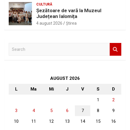
CULTURĂ
Șezătoare de vară la Muzeul
Județean Ialomița
4 august 2026
Ştirea
S
e
a
r
c
h
AUGUST 2026
L
Ma
Mi
J
V
S
D
1
2
3
4
5
6
7
8
9
10
11
12
13
14
15
16