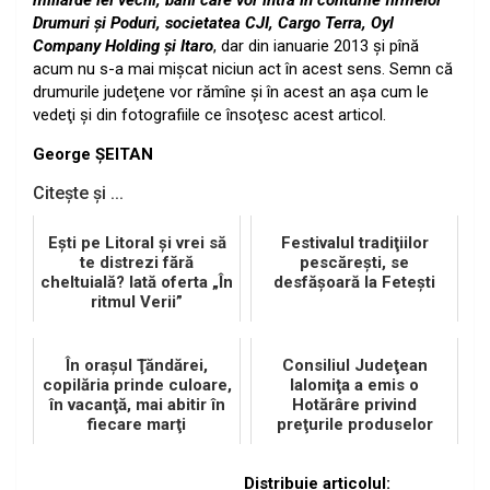
miliarde lei vechi, bani care vor intra în conturile firmelor
Drumuri şi Poduri, societatea CJI, Cargo Terra, Oyl
Company Holding şi Itaro
, dar din ianuarie 2013 şi pînă
acum nu s-a mai mişcat niciun act în acest sens. Semn că
drumurile judeţene vor rămîne şi în acest an aşa cum le
vedeţi şi din fotografiile ce însoţesc acest articol.
George ŞEITAN
Citește și ...
Eşti pe Litoral şi vrei să
Festivalul tradiţiilor
te distrezi fără
pescăreşti, se
cheltuială? Iată oferta „În
desfăşoară la Feteşti
ritmul Verii”
În oraşul Ţăndărei,
Consiliul Judeţean
copilăria prinde culoare,
Ialomiţa a emis o
în vacanţă, mai abitir în
Hotărâre privind
fiecare marţi
preţurile produselor
agricole
Distribuie articolul: