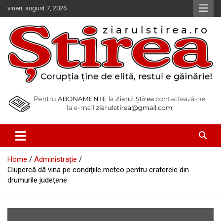
Skip
vineri, august 7, 2026
to
content
Corupția ține de elită, restul e găinărie!
Ziarul Știrea
Home
Administrație
Ciupercă dă vina pe condiţiile meteo pentru craterele din
drumurile judeţene