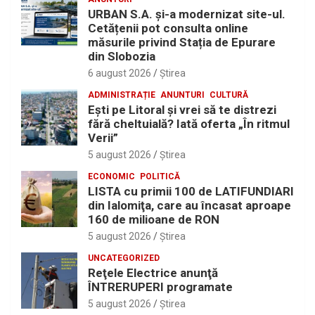
URBAN S.A. și-a modernizat site-ul.
Cetățenii pot consulta online
măsurile privind Stația de Epurare
din Slobozia
6 august 2026
Ştirea
ADMINISTRAȚIE
ANUNTURI
CULTURĂ
Eşti pe Litoral şi vrei să te distrezi
fără cheltuială? Iată oferta „În ritmul
Verii”
5 august 2026
Ştirea
ECONOMIC
POLITICĂ
LISTA cu primii 100 de LATIFUNDIARI
din Ialomiţa, care au încasat aproape
160 de milioane de RON
5 august 2026
Ştirea
UNCATEGORIZED
Reţele Electrice anunţă
ÎNTRERUPERI programate
5 august 2026
Ştirea