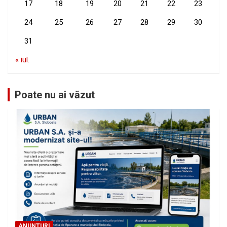
17
18
19
20
21
22
23
24
25
26
27
28
29
30
31
« iul.
Poate nu ai văzut
ANUNTURI