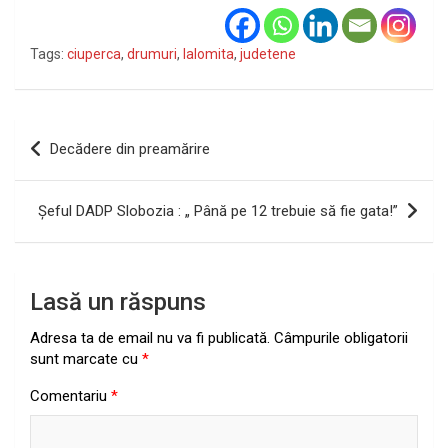
Tags:
ciuperca
,
drumuri
,
Ialomita
,
judetene
Navigare
Decădere din preamărire
în
articole
Şeful DADP Slobozia : „ Până pe 12 trebuie să fie gata!”
Lasă un răspuns
Adresa ta de email nu va fi publicată.
Câmpurile obligatorii
sunt marcate cu
*
Comentariu
*