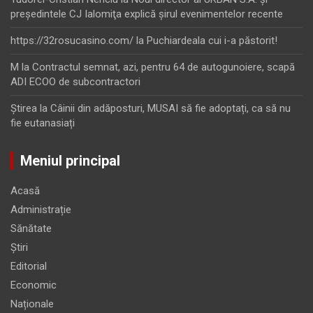
preşedintele CJ Ialomiţa explică şirul evenimentelor recente
https://32rosucasino.com/
la
Puchiardeala cui i-a păstorit!
M
la
Contractul semnat, azi, pentru 64 de autogunoiere, scapă
ADI ECOO de subcontractori
Ştirea
la
Câinii din adăposturi, MUSAI să fie adoptați, ca să nu
fie eutanasiați
Meniul principal
Acasă
Administrație
Sănătate
Știri
Editorial
Economic
Naționale