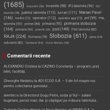
(1685)
investitii
(98)
IPJ Ialomita
(96)
impozite
(56)
ISU
Marian Pavel
judetul Ialomita
(113)
lucrari
(111)
Ialomita
(58)
(146)
operator
(112)
pnl
(99)
PNL
medici
(72)
operator apa
(72)
primaria slobozia
Ialomita
(90)
primaria
(93)
primar
(84)
(164)
psd
(149)
PSD Ialomita
(82)
primarie
(66)
proiecte
(54)
Slobozia
(611)
RAJA
(224)
Romania
(78)
spital
(64)
subventii
(82)
Tandarei
(64)
Victor Moraru
(56)
Comentarii recente
ALEXANDRU Cristina
la
CAZINO Constanţa – program, preţ
bilet, facilităţi…
Gheorghe Nedelcu
la
ADI ECOO S.A. – 5 din 64 maşini noi
pentru colectarea gunoiului …
atentie.ro
la
Directorul Gogu Petre, soţia şi fiul – salarii
bugetare, pensii mari, dar şi câştiguri pe măsura talentului…
Tudorel-Cristian Nenciu
la
Noul director al URBAN S.A. şi