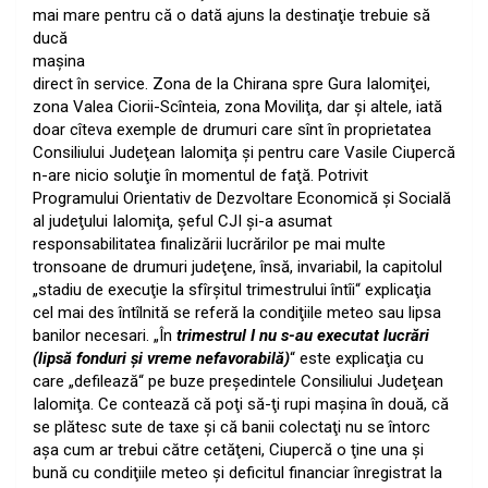
mai mare pentru că o dată ajuns la destinaţie
trebuie să
ducă
maşina
direct în service. Zona de la Chirana spre Gura Ialomiţei,
zona Valea Ciorii-Scînteia, zona Moviliţa, dar şi altele, iată
doar cîteva exemple de drumuri care sînt în proprietatea
Consiliului Judeţean Ialomiţa şi pentru care Vasile Ciupercă
n-are nicio soluţie în momentul de faţă. Potrivit
Programului Orientativ de Dezvoltare Economică şi Socială
al judeţului Ialomiţa, şeful CJI şi-a asumat
responsabilitatea finalizării lucrărilor pe mai multe
tronsoane de drumuri judeţene, însă, invariabil, la capitolul
„stadiu de execuţie la sfîrşitul trimestrului întîi“ explicaţia
cel mai des întîlnită se referă la condiţiile meteo sau lipsa
banilor necesari. „În
trimestrul I nu s-au executat lucrări
(lipsă fonduri şi vreme nefavorabilă)
“ este explicaţia cu
care „defilează“ pe buze preşedintele Consiliului Judeţean
Ialomiţa. Ce contează că poţi să-ţi rupi maşina în două, că
se plătesc sute de taxe şi că banii colectaţi nu se întorc
aşa cum ar trebui către cetăţeni, Ciupercă o ţine una şi
bună cu condiţiile meteo şi deficitul financiar înregistrat la