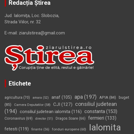
Redacția Știrea
Jud. Ialomiţa, Loc. Slobozia,
Strada Viilor, nr. 32
E-mail: ziarulstirea@gmail.com
Etichete
apa
(197)
anaf
(105)
APIA
(84)
buget
agricultura
(70)
amara
(52)
consiliul judetean
CJI
(127)
(85)
Camera Deputatilor
(58)
(194)
constanta
(153)
consiliul judetean ialomita
(116)
fermieri
(133)
Coronavirus
(69)
Dragos Soare
(66)
director
(51)
Ialomita
fetesti
(119)
fonduri europene
(60)
finante
(56)