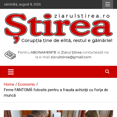
Skip
sâmbătă, august 8, 2026
to
content
Corupția ține de elită, restul e găinărie!
Ziarul Știrea
Home
Economic
Firme FANTOMĂ folosite pentru a frauda achiziţii cu forţa de
muncă