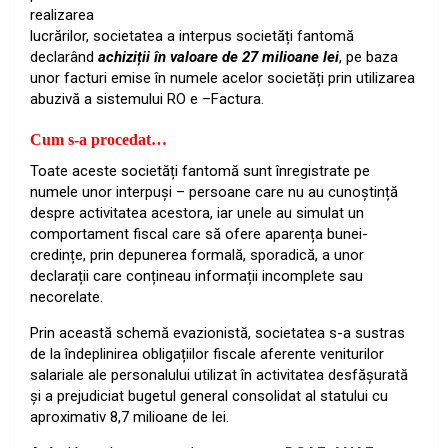
realizarea
lucrărilor, societatea a interpus societăți fantomă
declarând
achiziții în valoare de 27 milioane lei
, pe baza
unor facturi emise în numele acelor societăți prin utilizarea
abuzivă a sistemului RO e –Factura.
Cum s-a procedat…
Toate aceste societăți fantomă sunt înregistrate pe
numele unor interpuși – persoane care nu au cunoștință
despre activitatea acestora, iar unele au simulat un
comportament fiscal care să ofere aparența bunei-
credințe, prin depunerea formală, sporadică, a unor
declarații care conțineau informații incomplete sau
necorelate.
Prin această schemă evazionistă, societatea s-a sustras
de la îndeplinirea obligațiilor fiscale aferente veniturilor
salariale ale personalului utilizat în activitatea desfășurată
și a prejudiciat bugetul general consolidat al statului cu
aproximativ 8,7 milioane de lei.