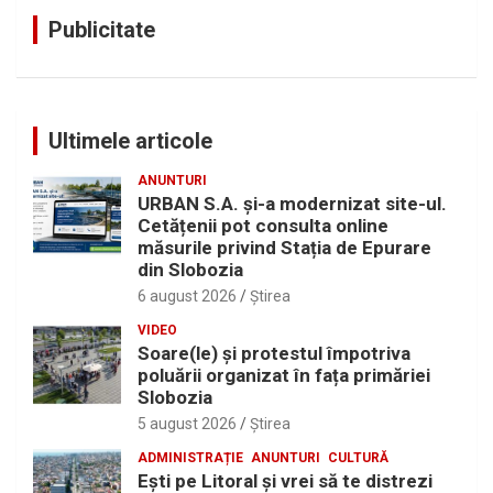
Publicitate
Ultimele articole
ANUNTURI
URBAN S.A. și-a modernizat site-ul.
Cetățenii pot consulta online
măsurile privind Stația de Epurare
din Slobozia
6 august 2026
Ştirea
VIDEO
Soare(le) și protestul împotriva
poluării organizat în fața primăriei
Slobozia
5 august 2026
Ştirea
ADMINISTRAȚIE
ANUNTURI
CULTURĂ
Eşti pe Litoral şi vrei să te distrezi