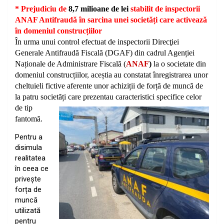
* Prejudiciu de
8,7 milioane de lei
stabilit de inspectorii
ANAF Antifraudă în sarcina unei societăți care activează
în domeniul construcțiilor
În urma unui control efectuat de inspectorii Direcţiei
Generale Antifraudă Fiscală (DGAF) din cadrul Agenției
Naționale de Administrare Fiscală (
ANAF
)
la o societate din
domeniul construcțiilor, aceștia au constatat înregistrarea unor
cheltuieli fictive aferente unor achiziții de forță de muncă de
la patru societăți care prezentau caracteristici specifice
celor
de tip
fantomă.
Pentru a
disimula
realitatea
în ceea ce
privește
forța de
muncă
utilizată
pentru