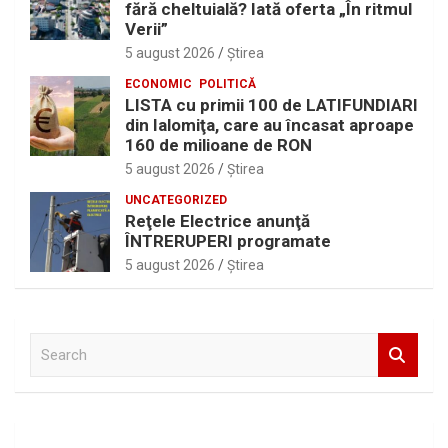
fără cheltuială? Iată oferta „În ritmul
Verii”
5 august 2026
Ştirea
ECONOMIC
POLITICĂ
LISTA cu primii 100 de LATIFUNDIARI
din Ialomiţa, care au încasat aproape
160 de milioane de RON
5 august 2026
Ştirea
UNCATEGORIZED
Reţele Electrice anunţă
ÎNTRERUPERI programate
5 august 2026
Ştirea
S
e
a
r
c