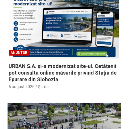
ANUNTURI
URBAN S.A. și-a modernizat site-ul. Cetățenii
pot consulta online măsurile privind Stația de
Epurare din Slobozia
6 august 2026
Ştirea