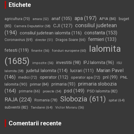
Etichete
apa
(197)
anaf
(105)
APIA
(84)
buget
agricultura
(70)
amara
(52)
consiliul judetean
CJI
(127)
(85)
Camera Deputatilor
(58)
(194)
constanta
(153)
consiliul judetean ialomita
(116)
fermieri
(133)
Coronavirus
(69)
Dragos Soare
(66)
director
(51)
Ialomita
fetesti
(119)
fonduri europene
(60)
finante
(56)
(1685)
investitii
(98)
IPJ Ialomita
(96)
impozite
(56)
ISU
Marian Pavel
judetul Ialomita
(114)
lucrari
(111)
Ialomita
(58)
(146)
operator
(112)
pnl
(99)
PNL
medici
(72)
operator apa
(72)
primaria slobozia
Ialomita
(90)
primaria
(93)
primar
(84)
(164)
psd
(149)
PSD Ialomita
(82)
primarie
(66)
proiecte
(54)
Slobozia
(611)
RAJA
(224)
Romania
(78)
spital
(64)
subventii
(82)
Tandarei
(64)
Victor Moraru
(56)
Comentarii recente