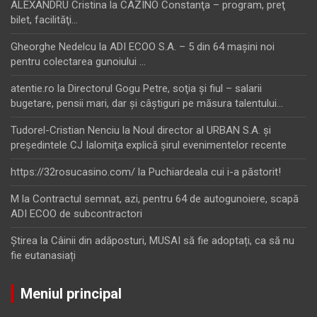
ALEXANDRU Cristina
la
CAZINO Constanţa – program, preţ
bilet, facilităţi…
Gheorghe Nedelcu
la
ADI ECOO S.A. – 5 din 64 maşini noi
pentru colectarea gunoiului …
atentie.ro
la
Directorul Gogu Petre, soţia şi fiul – salarii
bugetare, pensii mari, dar şi câştiguri pe măsura talentului…
Tudorel-Cristian Nenciu
la
Noul director al URBAN S.A. şi
preşedintele CJ Ialomiţa explică şirul evenimentelor recente
https://32rosucasino.com/
la
Puchiardeala cui i-a păstorit!
M
la
Contractul semnat, azi, pentru 64 de autogunoiere, scapă
ADI ECOO de subcontractori
Ştirea
la
Câinii din adăposturi, MUSAI să fie adoptați, ca să nu
fie eutanasiați
Meniul principal