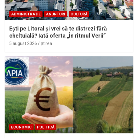
ADMINISTRAȚIE
ANUNTURI
CULTURĂ
Eşti pe Litoral şi vrei să te distrezi fără
cheltuială? Iată oferta „În ritmul Verii”
5 august 2026
Ştirea
ECONOMIC
POLITICĂ