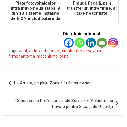
Piața fotovoltaicelor
Fraudă fiscală, prin
intră într-o nouă etapă: 9
transferuri între firme, şi
din 10 sisteme instalate
taxe neachitate
de E.ON includ baterii de
stocare
Distribuie articolul:
Tags:
anaf
,
antifrauda
,
buget
,
combaterea
,
evaziune
,
firme fantoma
,
mecanisme
,
penal
Navigare
La Amara, pe plaja Zorilor, în fiecare vineri…
în
articole
Concursurile Profesionale ale Serviciilor Voluntare şi
Private pentru Situaţii de Urgenţă