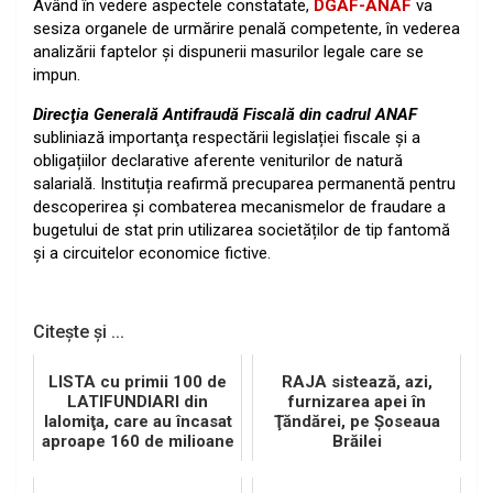
Având în vedere aspectele constatate,
DGAF-ANAF
va
sesiza organele de urmărire penală competente, în vederea
analizării faptelor și dispunerii masurilor legale care se
impun.
Direcţia Generală Antifraudă Fiscală din cadrul ANAF
subliniază importanţa respectării legislației fiscale şi a
obligațiilor declarative aferente veniturilor de natură
salarială. Instituția reafirmă precuparea permanentă pentru
descoperirea și combaterea mecanismelor de fraudare a
bugetului de stat prin utilizarea societăților de tip fantomă
și a circuitelor economice fictive.
Citește și ...
LISTA cu primii 100 de
RAJA sistează, azi,
LATIFUNDIARI din
furnizarea apei în
Ialomiţa, care au încasat
Ţăndărei, pe Şoseaua
aproape 160 de milioane
Brăilei
de RON