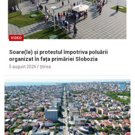
VIDEO
Soare(le) și protestul împotriva poluării
organizat în fața primăriei Slobozia
5 august 2026
Ştirea