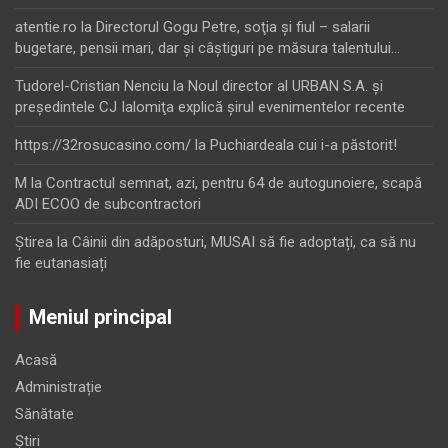
atentie.ro
la
Directorul Gogu Petre, soţia şi fiul – salarii
bugetare, pensii mari, dar şi câştiguri pe măsura talentului…
Tudorel-Cristian Nenciu
la
Noul director al URBAN S.A. şi
preşedintele CJ Ialomiţa explică şirul evenimentelor recente
https://32rosucasino.com/
la
Puchiardeala cui i-a păstorit!
M
la
Contractul semnat, azi, pentru 64 de autogunoiere, scapă
ADI ECOO de subcontractori
Ştirea
la
Câinii din adăposturi, MUSAI să fie adoptați, ca să nu
fie eutanasiați
Meniul principal
Acasă
Administrație
Sănătate
Știri