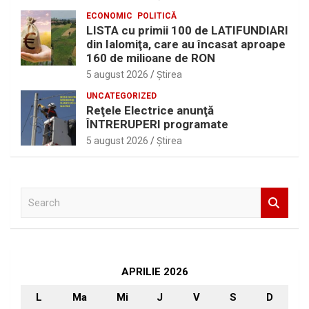
ECONOMIC
POLITICĂ
LISTA cu primii 100 de LATIFUNDIARI
din Ialomiţa, care au încasat aproape
160 de milioane de RON
5 august 2026
Ştirea
UNCATEGORIZED
Reţele Electrice anunţă
ÎNTRERUPERI programate
5 august 2026
Ştirea
S
e
a
r
c
h
APRILIE 2026
L
Ma
Mi
J
V
S
D