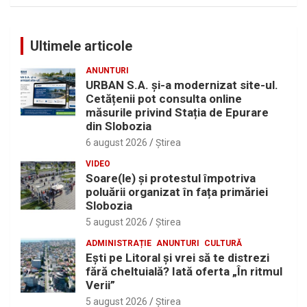
Ultimele articole
ANUNTURI
URBAN S.A. și-a modernizat site-ul.
Cetățenii pot consulta online
măsurile privind Stația de Epurare
din Slobozia
6 august 2026
Ştirea
VIDEO
Soare(le) și protestul împotriva
poluării organizat în fața primăriei
Slobozia
5 august 2026
Ştirea
ADMINISTRAȚIE
ANUNTURI
CULTURĂ
Eşti pe Litoral şi vrei să te distrezi
fără cheltuială? Iată oferta „În ritmul
Verii”
5 august 2026
Ştirea