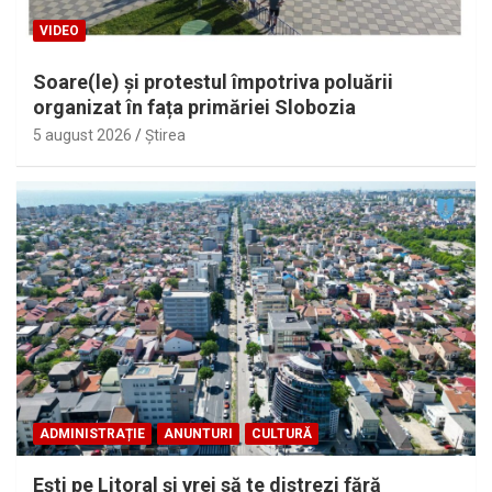
VIDEO
Soare(le) și protestul împotriva poluării
organizat în fața primăriei Slobozia
5 august 2026
Ştirea
ADMINISTRAȚIE
ANUNTURI
CULTURĂ
Eşti pe Litoral şi vrei să te distrezi fără