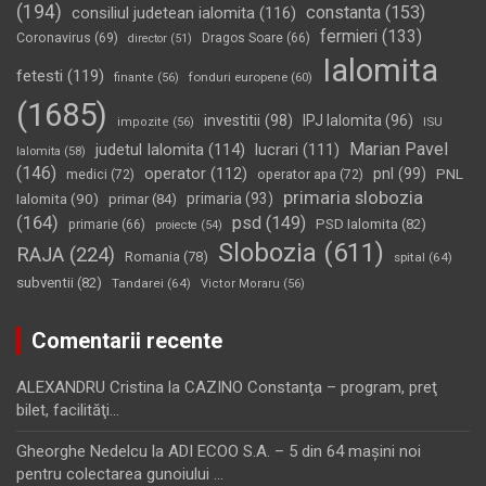
(194)
constanta
(153)
consiliul judetean ialomita
(116)
fermieri
(133)
Coronavirus
(69)
Dragos Soare
(66)
director
(51)
Ialomita
fetesti
(119)
fonduri europene
(60)
finante
(56)
(1685)
investitii
(98)
IPJ Ialomita
(96)
impozite
(56)
ISU
Marian Pavel
judetul Ialomita
(114)
lucrari
(111)
Ialomita
(58)
(146)
operator
(112)
pnl
(99)
PNL
medici
(72)
operator apa
(72)
primaria slobozia
Ialomita
(90)
primaria
(93)
primar
(84)
(164)
psd
(149)
PSD Ialomita
(82)
primarie
(66)
proiecte
(54)
Slobozia
(611)
RAJA
(224)
Romania
(78)
spital
(64)
subventii
(82)
Tandarei
(64)
Victor Moraru
(56)
Comentarii recente
ALEXANDRU Cristina
la
CAZINO Constanţa – program, preţ
bilet, facilităţi…
Gheorghe Nedelcu
la
ADI ECOO S.A. – 5 din 64 maşini noi
pentru colectarea gunoiului …