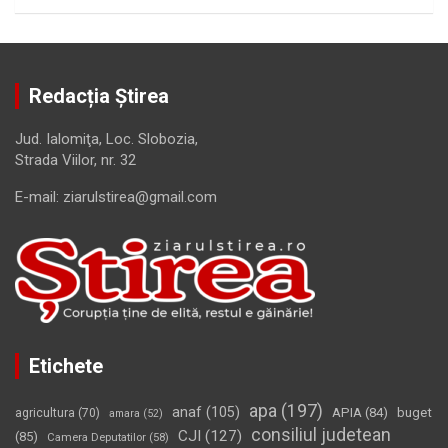
Redacția Știrea
Jud. Ialomiţa, Loc. Slobozia,
Strada Viilor, nr. 32
E-mail: ziarulstirea@gmail.com
Etichete
apa
(197)
anaf
(105)
APIA
(84)
buget
agricultura
(70)
amara
(52)
consiliul judetean
CJI
(127)
(85)
Camera Deputatilor
(58)