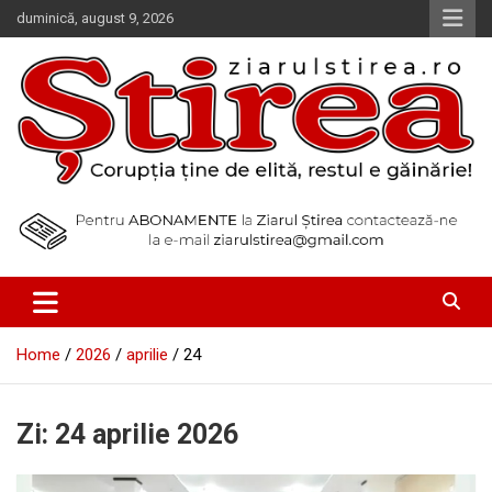
Skip
duminică, august 9, 2026
to
content
Corupția ține de elită, restul e găinărie!
Ziarul Știrea
Home
2026
aprilie
24
Zi:
24 aprilie 2026