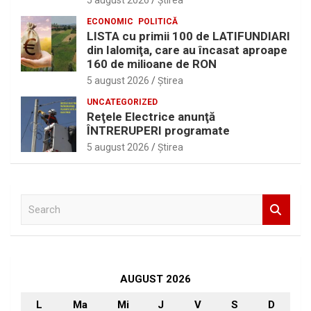
5 august 2026
Ştirea
ECONOMIC
POLITICĂ
LISTA cu primii 100 de LATIFUNDIARI
din Ialomiţa, care au încasat aproape
160 de milioane de RON
5 august 2026
Ştirea
UNCATEGORIZED
Reţele Electrice anunţă
ÎNTRERUPERI programate
5 august 2026
Ştirea
S
e
a
r
c
h
AUGUST 2026
L
Ma
Mi
J
V
S
D