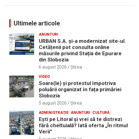
Ultimele articole
ANUNTURI
URBAN S.A. și-a modernizat site-ul.
Cetățenii pot consulta online
măsurile privind Stația de Epurare
din Slobozia
6 august 2026
Ştirea
VIDEO
Soare(le) și protestul împotriva
poluării organizat în fața primăriei
Slobozia
5 august 2026
Ştirea
ADMINISTRAȚIE
ANUNTURI
CULTURĂ
Eşti pe Litoral şi vrei să te distrezi
fără cheltuială? Iată oferta „În ritmul
Verii”