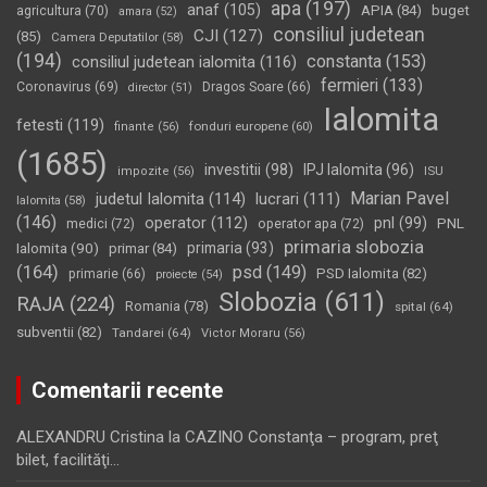
apa
(197)
anaf
(105)
APIA
(84)
buget
agricultura
(70)
amara
(52)
consiliul judetean
CJI
(127)
(85)
Camera Deputatilor
(58)
(194)
constanta
(153)
consiliul judetean ialomita
(116)
fermieri
(133)
Coronavirus
(69)
Dragos Soare
(66)
director
(51)
Ialomita
fetesti
(119)
fonduri europene
(60)
finante
(56)
(1685)
investitii
(98)
IPJ Ialomita
(96)
impozite
(56)
ISU
Marian Pavel
judetul Ialomita
(114)
lucrari
(111)
Ialomita
(58)
(146)
operator
(112)
pnl
(99)
PNL
medici
(72)
operator apa
(72)
primaria slobozia
Ialomita
(90)
primaria
(93)
primar
(84)
(164)
psd
(149)
PSD Ialomita
(82)
primarie
(66)
proiecte
(54)
Slobozia
(611)
RAJA
(224)
Romania
(78)
spital
(64)
subventii
(82)
Tandarei
(64)
Victor Moraru
(56)
Comentarii recente
ALEXANDRU Cristina
la
CAZINO Constanţa – program, preţ
bilet, facilităţi…