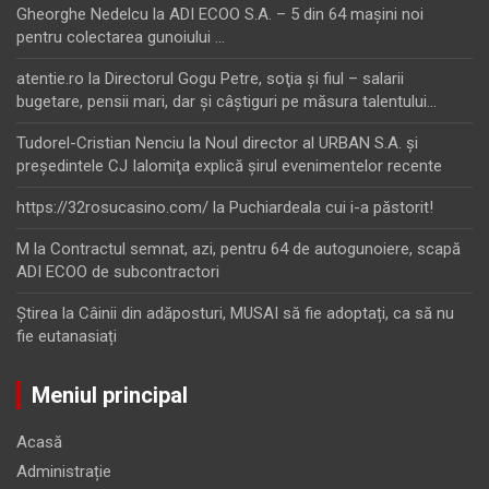
Gheorghe Nedelcu
la
ADI ECOO S.A. – 5 din 64 maşini noi
pentru colectarea gunoiului …
atentie.ro
la
Directorul Gogu Petre, soţia şi fiul – salarii
bugetare, pensii mari, dar şi câştiguri pe măsura talentului…
Tudorel-Cristian Nenciu
la
Noul director al URBAN S.A. şi
preşedintele CJ Ialomiţa explică şirul evenimentelor recente
https://32rosucasino.com/
la
Puchiardeala cui i-a păstorit!
M
la
Contractul semnat, azi, pentru 64 de autogunoiere, scapă
ADI ECOO de subcontractori
Ştirea
la
Câinii din adăposturi, MUSAI să fie adoptați, ca să nu
fie eutanasiați
Meniul principal
Acasă
Administrație