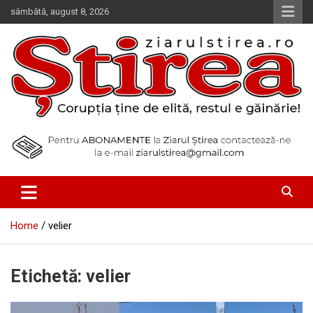
Skip
sâmbătă, august 8, 2026
to
content
Corupția ține de elită, restul e găinărie!
Ziarul Știrea
Home
velier
Etichetă:
velier