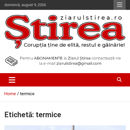
Skip
duminică, august 9, 2026
to
content
Corupția ține de elită, restul e găinărie!
Ziarul Știrea
Home
termice
Etichetă:
termice