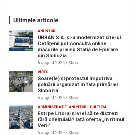
Ultimele articole
ANUNTURI
URBAN S.A. și-a modernizat site-ul.
Cetățenii pot consulta online
măsurile privind Stația de Epurare
din Slobozia
6 august 2026
Ştirea
VIDEO
Soare(le) și protestul împotriva
poluării organizat în fața primăriei
Slobozia
5 august 2026
Ştirea
ADMINISTRAȚIE
ANUNTURI
CULTURĂ
Eşti pe Litoral şi vrei să te distrezi
fără cheltuială? Iată oferta „În ritmul
Verii”
5 august 2026
Ştirea