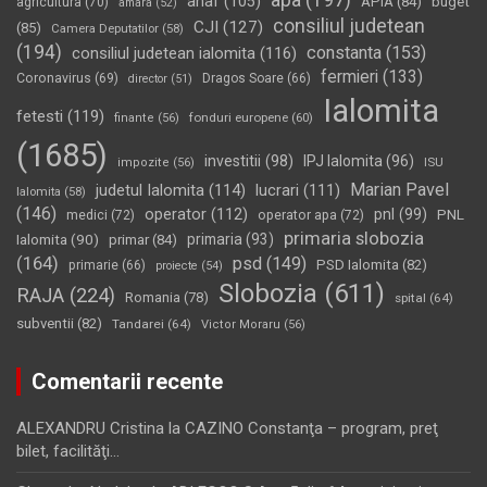
anaf
(105)
APIA
(84)
buget
agricultura
(70)
amara
(52)
consiliul judetean
CJI
(127)
(85)
Camera Deputatilor
(58)
(194)
constanta
(153)
consiliul judetean ialomita
(116)
fermieri
(133)
Coronavirus
(69)
Dragos Soare
(66)
director
(51)
Ialomita
fetesti
(119)
fonduri europene
(60)
finante
(56)
(1685)
investitii
(98)
IPJ Ialomita
(96)
impozite
(56)
ISU
Marian Pavel
judetul Ialomita
(114)
lucrari
(111)
Ialomita
(58)
(146)
operator
(112)
pnl
(99)
PNL
medici
(72)
operator apa
(72)
primaria slobozia
Ialomita
(90)
primaria
(93)
primar
(84)
(164)
psd
(149)
PSD Ialomita
(82)
primarie
(66)
proiecte
(54)
Slobozia
(611)
RAJA
(224)
Romania
(78)
spital
(64)
subventii
(82)
Tandarei
(64)
Victor Moraru
(56)
Comentarii recente
ALEXANDRU Cristina
la
CAZINO Constanţa – program, preţ
bilet, facilităţi…