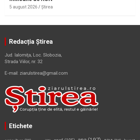
5 august 2026
Ştirea
Redacția Știrea
Jud. Ialomiţa, Loc. Slobozia,
Strada Viilor, nr. 32
E-mail: ziarulstirea@gmail.com
Etichete
apa
(197)