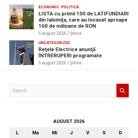
ECONOMIC
POLITICĂ
LISTA cu primii 100 de LATIFUNDIARI
din Ialomiţa, care au încasat aproape
160 de milioane de RON
5 august 2026
Ştirea
UNCATEGORIZED
Reţele Electrice anunţă
ÎNTRERUPERI programate
5 august 2026
Ştirea
S
e
a
r
c
h
AUGUST 2026
L
Ma
Mi
J
V
S
D