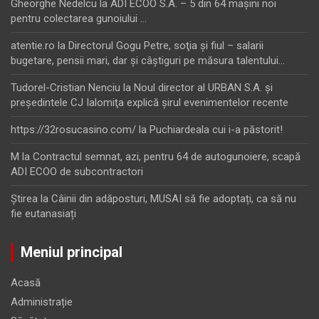
Gheorghe Nedelcu
la
ADI ECOO S.A. – 5 din 64 maşini noi
pentru colectarea gunoiului …
atentie.ro
la
Directorul Gogu Petre, soţia şi fiul – salarii
bugetare, pensii mari, dar şi câştiguri pe măsura talentului…
Tudorel-Cristian Nenciu
la
Noul director al URBAN S.A. şi
preşedintele CJ Ialomiţa explică şirul evenimentelor recente
https://32rosucasino.com/
la
Puchiardeala cui i-a păstorit!
M
la
Contractul semnat, azi, pentru 64 de autogunoiere, scapă
ADI ECOO de subcontractori
Ştirea
la
Câinii din adăposturi, MUSAI să fie adoptați, ca să nu
fie eutanasiați
Meniul principal
Acasă
Administrație