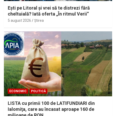
Eşti pe Litoral şi vrei să te distrezi fără
cheltuială? Iată oferta „În ritmul Verii”
5 august 2026
Ştirea
ECONOMIC
POLITICĂ
LISTA cu primii 100 de LATIFUNDIARI din
Ialomiţa, care au încasat aproape 160 de
milioane de RON