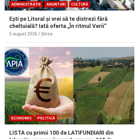
ADMINISTRAȚIE
ANUNTURI
CULTURĂ
Eşti pe Litoral şi vrei să te distrezi fără
cheltuială? Iată oferta „În ritmul Verii”
5 august 2026
Ştirea
ECONOMIC
POLITICĂ
LISTA cu primii 100 de LATIFUNDIARI din