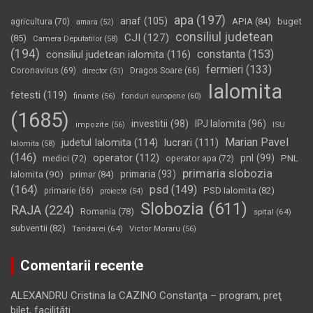
apa
(197)
anaf
(105)
APIA
(84)
buget
agricultura
(70)
amara
(52)
consiliul judetean
CJI
(127)
(85)
Camera Deputatilor
(58)
(194)
constanta
(153)
consiliul judetean ialomita
(116)
fermieri
(133)
Coronavirus
(69)
Dragos Soare
(66)
director
(51)
Ialomita
fetesti
(119)
fonduri europene
(60)
finante
(56)
(1685)
investitii
(98)
IPJ Ialomita
(96)
impozite
(56)
ISU
Marian Pavel
judetul Ialomita
(114)
lucrari
(111)
Ialomita
(58)
(146)
operator
(112)
pnl
(99)
PNL
medici
(72)
operator apa
(72)
primaria slobozia
Ialomita
(90)
primaria
(93)
primar
(84)
(164)
psd
(149)
PSD Ialomita
(82)
primarie
(66)
proiecte
(54)
Slobozia
(611)
RAJA
(224)
Romania
(78)
spital
(64)
subventii
(82)
Tandarei
(64)
Victor Moraru
(56)
Comentarii recente
ALEXANDRU Cristina
la
CAZINO Constanţa – program, preţ
bilet, facilităţi…