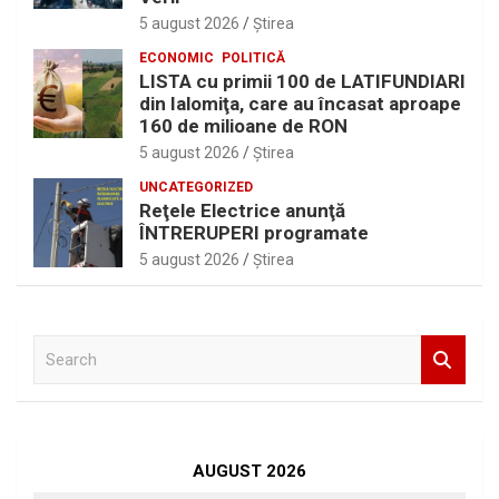
5 august 2026
Ştirea
ECONOMIC
POLITICĂ
LISTA cu primii 100 de LATIFUNDIARI
din Ialomiţa, care au încasat aproape
160 de milioane de RON
5 august 2026
Ştirea
UNCATEGORIZED
Reţele Electrice anunţă
ÎNTRERUPERI programate
5 august 2026
Ştirea
S
e
a
r
c
h
AUGUST 2026