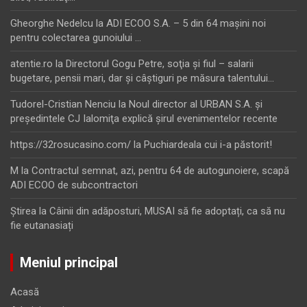
Gheorghe Nedelcu
la
ADI ECOO S.A. – 5 din 64 maşini noi
pentru colectarea gunoiului …
atentie.ro
la
Directorul Gogu Petre, soţia şi fiul – salarii
bugetare, pensii mari, dar şi câştiguri pe măsura talentului…
Tudorel-Cristian Nenciu
la
Noul director al URBAN S.A. şi
preşedintele CJ Ialomiţa explică şirul evenimentelor recente
https://32rosucasino.com/
la
Puchiardeala cui i-a păstorit!
M
la
Contractul semnat, azi, pentru 64 de autogunoiere, scapă
ADI ECOO de subcontractori
Ştirea
la
Câinii din adăposturi, MUSAI să fie adoptați, ca să nu
fie eutanasiați
Meniul principal
Acasă