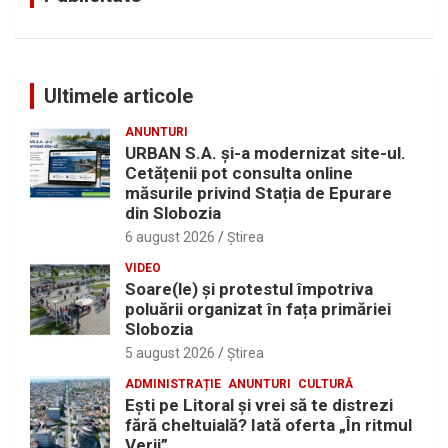
Ultimele articole
ANUNTURI
URBAN S.A. și-a modernizat site-ul.
Cetățenii pot consulta online
măsurile privind Stația de Epurare
din Slobozia
6 august 2026
Ştirea
VIDEO
Soare(le) și protestul împotriva
poluării organizat în fața primăriei
Slobozia
5 august 2026
Ştirea
ADMINISTRAȚIE
ANUNTURI
CULTURĂ
Eşti pe Litoral şi vrei să te distrezi
fără cheltuială? Iată oferta „În ritmul
Verii”