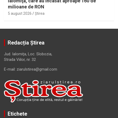
Ialomiţa, care au încasat aproape 160 de
milioane de RON
5 august 2026
Ştirea
Redacția Știrea
Jud. Ialomiţa, Loc. Slobozia,
Strada Viilor, nr. 32
E-mail: ziarulstirea@gmail.com
Etichete