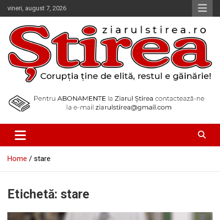
Skip
vineri, august 7, 2026
to
content
Corupția ține de elită, restul e găinărie!
Ziarul Știrea
Home
stare
Etichetă:
stare