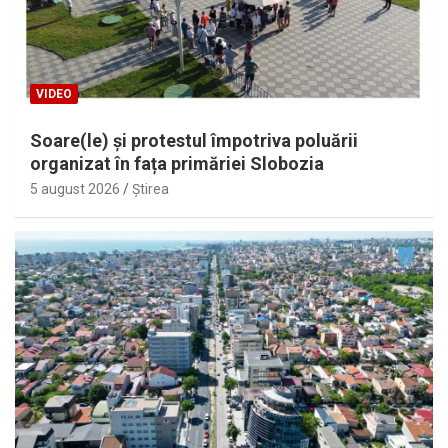
VIDEO
Soare(le) și protestul împotriva poluării
organizat în fața primăriei Slobozia
5 august 2026
Ştirea