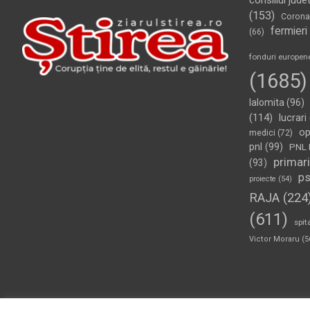
consiliul jude
(153)
Corona
fermieri
(66)
fonduri europen
(1685)
Ialomita
(96)
(114)
lucrari
op
medici
(72)
pnl
(99)
PNL 
primari
(93)
p
proiecte
(54)
RAJA
(224
(611)
spit
Victor Moraru
(5