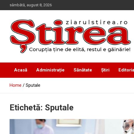
Skip
sâmbătă, august 8, 2026
to
content
Corupția ține de elită, restul e găinărie!
Ziarul Știrea
Acasă
Administrație
Sănătate
Știri
Editoria
Home
Sputale
Etichetă:
Sputale