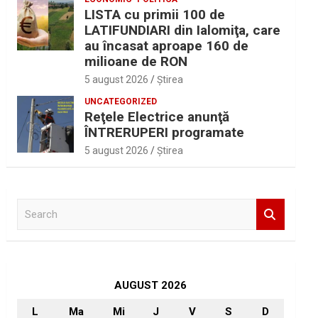
LISTA cu primii 100 de
LATIFUNDIARI din Ialomiţa, care
au încasat aproape 160 de
milioane de RON
5 august 2026
Ştirea
UNCATEGORIZED
Reţele Electrice anunţă
ÎNTRERUPERI programate
5 august 2026
Ştirea
S
e
a
r
c
h
AUGUST 2026
L
Ma
Mi
J
V
S
D