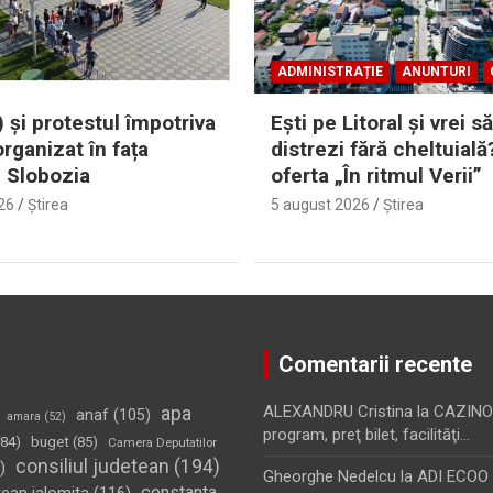
ADMINISTRAȚIE
ANUNTURI
 și protestul împotriva
Eşti pe Litoral şi vrei să
organizat în fața
distrezi fără cheltuială
i Slobozia
oferta „În ritmul Verii”
26
Ştirea
5 august 2026
Ştirea
Comentarii recente
apa
ALEXANDRU Cristina
la
CAZINO
anaf
(105)
amara
(52)
program, preţ bilet, facilităţi…
84)
buget
(85)
Camera Deputatilor
consiliul judetean
(194)
)
Gheorghe Nedelcu
la
ADI ECOO S
constanta