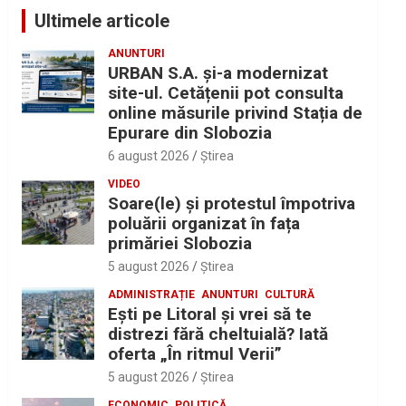
Ultimele articole
ANUNTURI
URBAN S.A. și-a modernizat
site-ul. Cetățenii pot consulta
online măsurile privind Stația de
Epurare din Slobozia
6 august 2026
Ştirea
VIDEO
Soare(le) și protestul împotriva
poluării organizat în fața
primăriei Slobozia
5 august 2026
Ştirea
ADMINISTRAȚIE
ANUNTURI
CULTURĂ
Eşti pe Litoral şi vrei să te
distrezi fără cheltuială? Iată
oferta „În ritmul Verii”
5 august 2026
Ştirea
ECONOMIC
POLITICĂ