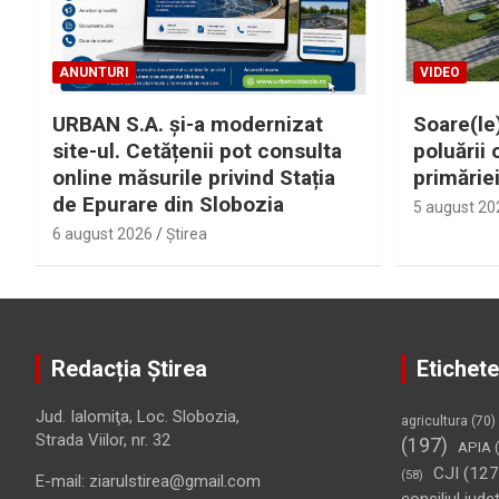
ANUNTURI
VIDEO
URBAN S.A. și-a modernizat
Soare(le)
site-ul. Cetățenii pot consulta
poluării 
online măsurile privind Stația
primărie
de Epurare din Slobozia
5 august 20
6 august 2026
Ştirea
Redacția Știrea
Etichete
Jud. Ialomiţa, Loc. Slobozia,
agricultura
(70)
Strada Viilor, nr. 32
(197)
APIA
(
CJI
(127
(58)
E-mail: ziarulstirea@gmail.com