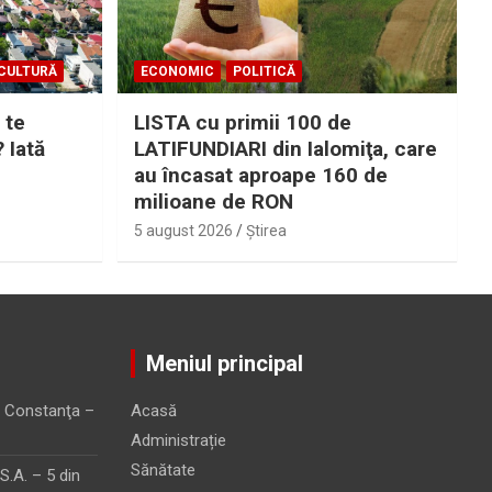
CULTURĂ
ECONOMIC
POLITICĂ
 te
LISTA cu primii 100 de
? Iată
LATIFUNDIARI din Ialomiţa, care
au încasat aproape 160 de
milioane de RON
5 august 2026
Ştirea
Meniul principal
 Constanţa –
Acasă
Administrație
Sănătate
.A. – 5 din