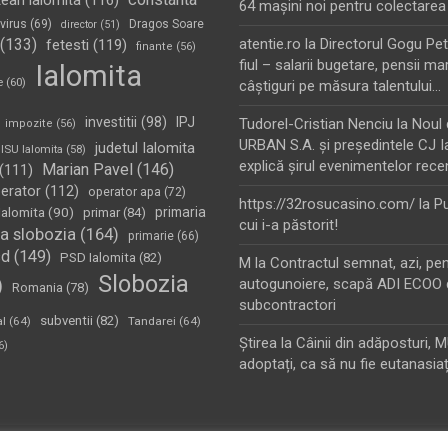
tean ialomita
(116)
64 maşini noi pentru colectarea
virus
(69)
Dragos Soare
director
(51)
(133)
atentie.ro
la
Directorul Gogu Petr
fetesti
(119)
finante
(56)
fiul – salarii bugetare, pensii mar
Ialomita
e
(60)
câştiguri pe măsura talentului…
investitii
(98)
IPJ
Tudorel-Cristian Nenciu
la
Noul 
impozite
(56)
URBAN S.A. şi preşedintele CJ I
judetul Ialomita
ISU Ialomita
(58)
explică şirul evenimentelor rece
Marian Pavel
(146)
(111)
erator
(112)
operator apa
(72)
https://32rosucasino.com/
la
Pu
Ialomita
(90)
primaria
primar
(84)
cui i-a păstorit!
a slobozia
(164)
primarie
(66)
sd
(149)
PSD Ialomita
(82)
M
la
Contractul semnat, azi, pe
Slobozia
)
autogunoiere, scapă ADI ECOO 
Romania
(78)
subcontractori
subventii
(82)
al
(64)
Tandarei
(64)
Ştirea
la
Câinii din adăposturi, 
6)
adoptați, ca să nu fie eutanasiaț