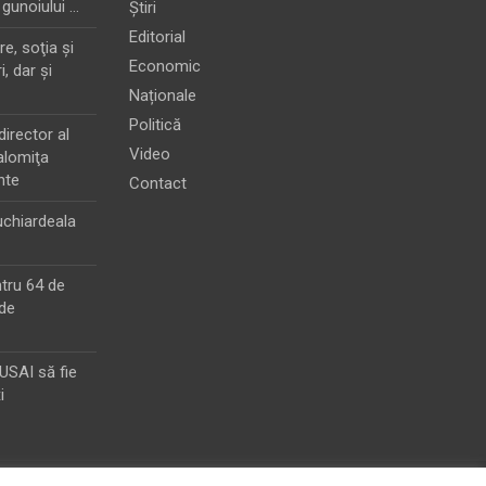
 gunoiului …
Știri
Editorial
e, soţia şi
Economic
i, dar şi
Naționale
Politică
director al
Video
alomiţa
nte
Contact
chiardeala
ntru 64 de
de
MUSAI să fie
i