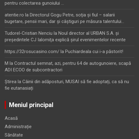
pentru colectarea gunoiului …
atentie.ro
la
Directorul Gogu Petre, soţia şi fiul – salarii
bugetare, pensii mari, dar şi câştiguri pe măsura talentului…
Tudorel-Cristian Nenciu
la
Noul director al URBAN S.A. şi
preşedintele CJ Ialomiţa explică şirul evenimentelor recente
https://32rosucasino.com/
la
Puchiardeala cui i-a păstorit!
M
la
Contractul semnat, azi, pentru 64 de autogunoiere, scapă
ADI ECOO de subcontractori
Ştirea
la
Câinii din adăposturi, MUSAI să fie adoptați, ca să nu
fie eutanasiați
Meniul principal
Acasă
Administrație
Sănătate