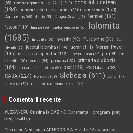
consiliul judetean
CJI
(127)
(85)
Camera Deputatilor
(58)
(194)
constanta
(153)
consiliul judetean ialomita
(116)
fermieri
(133)
Coronavirus
(69)
Dragos Soare
(66)
director
(51)
Ialomita
fetesti
(119)
fonduri europene
(60)
finante
(56)
(1685)
investitii
(98)
IPJ Ialomita
(96)
impozite
(56)
ISU
Marian Pavel
judetul Ialomita
(114)
lucrari
(111)
Ialomita
(58)
(146)
operator
(112)
pnl
(99)
PNL
medici
(72)
operator apa
(72)
primaria slobozia
Ialomita
(90)
primaria
(93)
primar
(84)
(164)
psd
(149)
PSD Ialomita
(82)
primarie
(66)
proiecte
(54)
Slobozia
(611)
RAJA
(224)
Romania
(78)
spital
(64)
subventii
(82)
Tandarei
(64)
Victor Moraru
(56)
Comentarii recente
ALEXANDRU Cristina
la
CAZINO Constanţa – program, preţ
bilet, facilităţi…
Gheorghe Nedelcu
la
ADI ECOO S.A. – 5 din 64 maşini noi