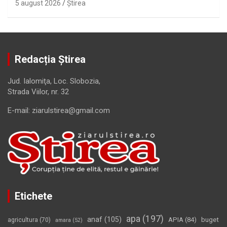
5 august 2026
Ştirea
Redacția Știrea
Jud. Ialomiţa, Loc. Slobozia,
Strada Viilor, nr. 32
E-mail: ziarulstirea@gmail.com
Etichete
apa
(197)
anaf
(105)
APIA
(84)
buget
agricultura
(70)
amara
(52)