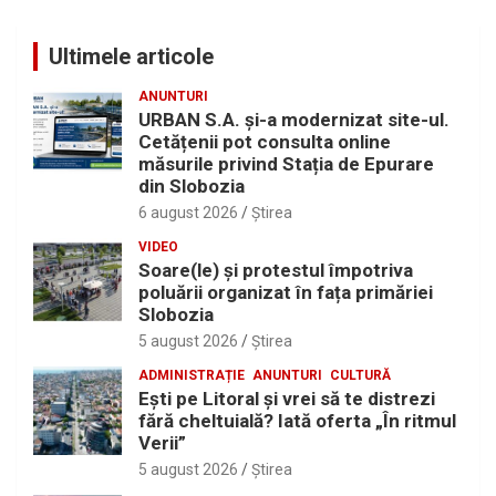
Ultimele articole
ANUNTURI
URBAN S.A. și-a modernizat site-ul.
Cetățenii pot consulta online
măsurile privind Stația de Epurare
din Slobozia
6 august 2026
Ştirea
VIDEO
Soare(le) și protestul împotriva
poluării organizat în fața primăriei
Slobozia
5 august 2026
Ştirea
ADMINISTRAȚIE
ANUNTURI
CULTURĂ
Eşti pe Litoral şi vrei să te distrezi
fără cheltuială? Iată oferta „În ritmul
Verii”
5 august 2026
Ştirea