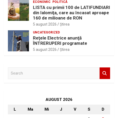
ECONOMIC
POLITICĂ
LISTA cu primii 100 de LATIFUNDIARI
din Ialomiţa, care au încasat aproape
160 de milioane de RON
5 august 2026
Ştirea
UNCATEGORIZED
Reţele Electrice anunţă
ÎNTRERUPERI programate
5 august 2026
Ştirea
S
e
a
r
c
h
AUGUST 2026
L
Ma
Mi
J
V
S
D