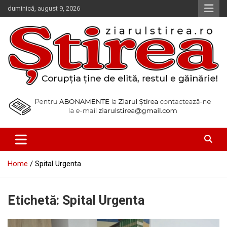
Skip
duminică, august 9, 2026
to
content
Corupția ține de elită, restul e găinărie!
Ziarul Știrea
Home
Spital Urgenta
Etichetă:
Spital Urgenta