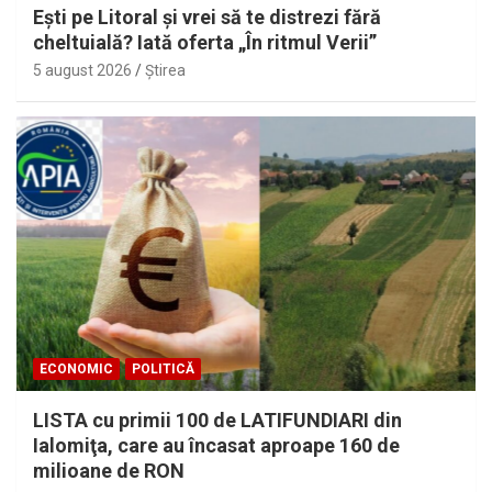
Eşti pe Litoral şi vrei să te distrezi fără
cheltuială? Iată oferta „În ritmul Verii”
5 august 2026
Ştirea
ECONOMIC
POLITICĂ
LISTA cu primii 100 de LATIFUNDIARI din
Ialomiţa, care au încasat aproape 160 de
milioane de RON