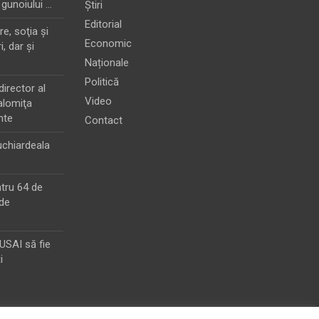
 gunoiului …
Știri
Editorial
e, soţia şi
Economic
i, dar şi
Naționale
Politică
director al
Video
alomiţa
nte
Contact
chiardeala
ntru 64 de
de
MUSAI să fie
i