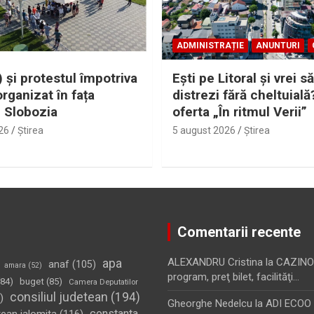
ADMINISTRAȚIE
ANUNTURI
 și protestul împotriva
Eşti pe Litoral şi vrei să
organizat în fața
distrezi fără cheltuială
i Slobozia
oferta „În ritmul Verii”
26
Ştirea
5 august 2026
Ştirea
Comentarii recente
apa
ALEXANDRU Cristina
la
CAZINO
anaf
(105)
amara
(52)
program, preţ bilet, facilităţi…
84)
buget
(85)
Camera Deputatilor
consiliul judetean
(194)
)
Gheorghe Nedelcu
la
ADI ECOO S
constanta