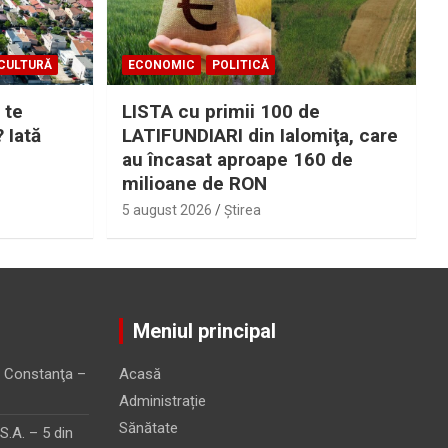
CULTURĂ
ECONOMIC
POLITICĂ
 te
LISTA cu primii 100 de
? Iată
LATIFUNDIARI din Ialomiţa, care
au încasat aproape 160 de
milioane de RON
5 august 2026
Ştirea
Meniul principal
 Constanţa –
Acasă
Administrație
Sănătate
.A. – 5 din