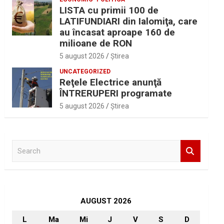
LISTA cu primii 100 de
LATIFUNDIARI din Ialomiţa, care
au încasat aproape 160 de
milioane de RON
5 august 2026
Ştirea
UNCATEGORIZED
Reţele Electrice anunţă
ÎNTRERUPERI programate
5 august 2026
Ştirea
S
e
a
r
c
h
AUGUST 2026
L
Ma
Mi
J
V
S
D