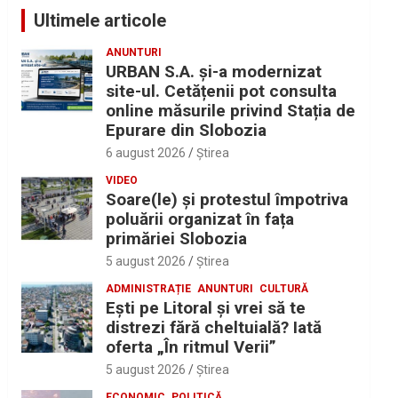
Ultimele articole
ANUNTURI
URBAN S.A. și-a modernizat
site-ul. Cetățenii pot consulta
online măsurile privind Stația de
Epurare din Slobozia
6 august 2026
Ştirea
VIDEO
Soare(le) și protestul împotriva
poluării organizat în fața
primăriei Slobozia
5 august 2026
Ştirea
ADMINISTRAȚIE
ANUNTURI
CULTURĂ
Eşti pe Litoral şi vrei să te
distrezi fără cheltuială? Iată
oferta „În ritmul Verii”
5 august 2026
Ştirea
ECONOMIC
POLITICĂ