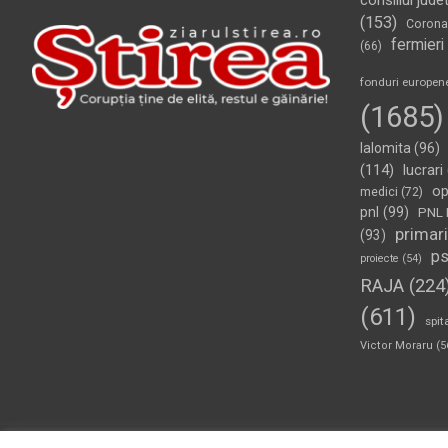
consiliul jude
(153)
Corona
fermieri
(66)
fonduri europen
(1685)
Ialomita
(96)
(114)
lucrari
op
medici
(72)
pnl
(99)
PNL 
primari
(93)
p
proiecte
(54)
RAJA
(224
(611)
spit
Victor Moraru
(5