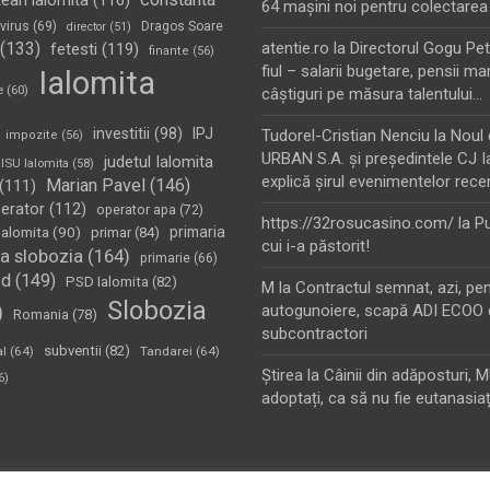
tean ialomita
(116)
64 maşini noi pentru colectarea
virus
(69)
Dragos Soare
director
(51)
(133)
atentie.ro
la
Directorul Gogu Petr
fetesti
(119)
finante
(56)
fiul – salarii bugetare, pensii mar
Ialomita
e
(60)
câştiguri pe măsura talentului…
investitii
(98)
IPJ
Tudorel-Cristian Nenciu
la
Noul 
impozite
(56)
URBAN S.A. şi preşedintele CJ I
judetul Ialomita
ISU Ialomita
(58)
explică şirul evenimentelor rece
Marian Pavel
(146)
(111)
erator
(112)
operator apa
(72)
https://32rosucasino.com/
la
Pu
Ialomita
(90)
primaria
primar
(84)
cui i-a păstorit!
a slobozia
(164)
primarie
(66)
sd
(149)
PSD Ialomita
(82)
M
la
Contractul semnat, azi, pe
Slobozia
)
autogunoiere, scapă ADI ECOO 
Romania
(78)
subcontractori
subventii
(82)
al
(64)
Tandarei
(64)
Ştirea
la
Câinii din adăposturi, 
6)
adoptați, ca să nu fie eutanasiaț