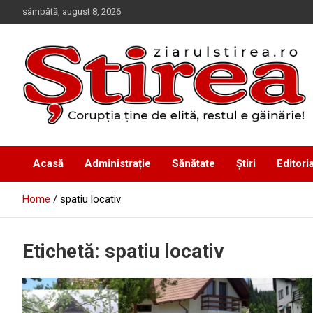
Skip
sâmbătă, august 8, 2026
to
content
Corupția ține de elită, restul e găinărie!
Ziarul Știrea
Acasă
Administrație
Sănătate
Știri
Editoria
Home
spatiu locativ
Etichetă:
spatiu locativ