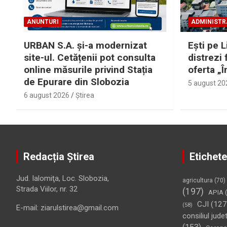
ANUNTURI
ADMINISTR
URBAN S.A. și-a modernizat
Eşti pe L
site-ul. Cetățenii pot consulta
distrezi 
online măsurile privind Stația
oferta „Î
de Epurare din Slobozia
5 august 20
6 august 2026
Ştirea
Redacția Știrea
Etichete
Jud. Ialomiţa, Loc. Slobozia,
agricultura
(70)
Strada Viilor, nr. 32
(197)
APIA
(
CJI
(127
(58)
E-mail: ziarulstirea@gmail.com
consiliul jude