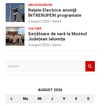
UNCATEGORIZED
Reţele Electrice anunţă
ÎNTRERUPERI programate
5 august 2026
Ştirea
CULTURĂ
Șezătoare de vară la Muzeul
Județean Ialomița
4 august 2026
Ştirea
S
e
a
r
c
h
AUGUST 2026
L
Ma
Mi
J
V
S
D