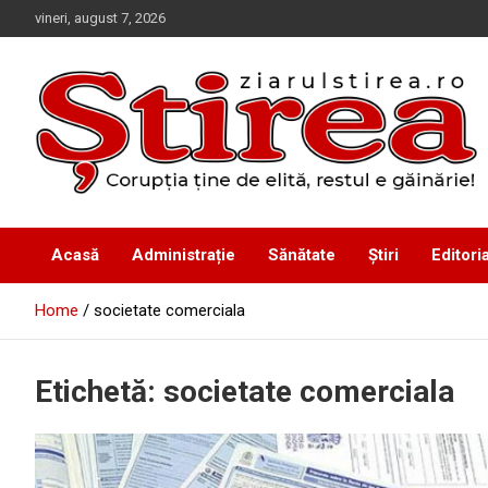
Skip
vineri, august 7, 2026
to
content
Corupția ține de elită, restul e găinărie!
Ziarul Știrea
Acasă
Administrație
Sănătate
Știri
Editoria
Home
societate comerciala
Etichetă:
societate comerciala