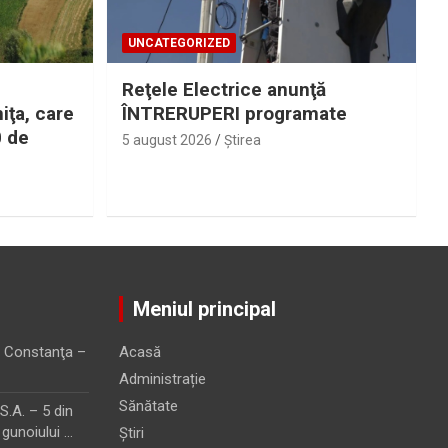
UNCATEGORIZED
Reţele Electrice anunţă
iţa, care
ÎNTRERUPERI programate
0 de
5 august 2026
Ştirea
Meniul principal
 Constanţa –
Acasă
Administrație
Sănătate
.A. – 5 din
 gunoiului …
Știri