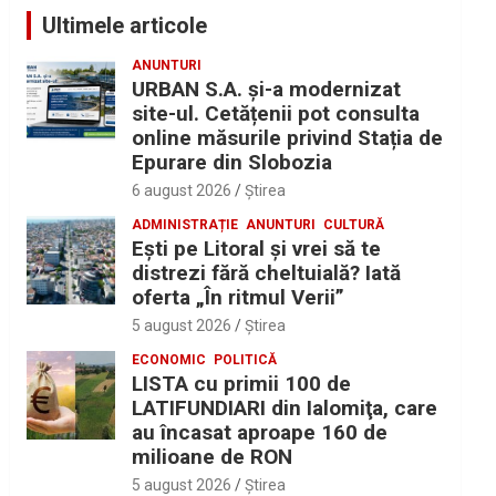
Ultimele articole
ANUNTURI
URBAN S.A. și-a modernizat
site-ul. Cetățenii pot consulta
online măsurile privind Stația de
Epurare din Slobozia
6 august 2026
Ştirea
ADMINISTRAȚIE
ANUNTURI
CULTURĂ
Eşti pe Litoral şi vrei să te
distrezi fără cheltuială? Iată
oferta „În ritmul Verii”
5 august 2026
Ştirea
ECONOMIC
POLITICĂ
LISTA cu primii 100 de
LATIFUNDIARI din Ialomiţa, care
au încasat aproape 160 de
milioane de RON
5 august 2026
Ştirea