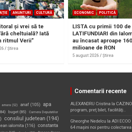
AȚIE
ANUNTURI
CULTURĂ
ECONOMIC
POLITICĂ
itoral şi vrei să te
LISTA cu primii 100 de
fără cheltuială? Iată
LATIFUNDIARI din Ialom
n ritmul Verii”
au încasat aproape 16
milioane de RON
26
Ştirea
5 august 2026
Ştirea
Comentarii recente
apa
ALEXANDRU Cristina
la
CAZINO
anaf
(105)
amara
(52)
program, preţ bilet, facilităţi…
84)
buget
(85)
Camera Deputatilor
consiliul judetean
(194)
)
Gheorghe Nedelcu
la
ADI ECOO S
constanta
tean ialomita
(116)
64 maşini noi pentru colectarea