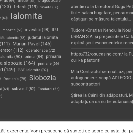
virus
(69)
Dragos Soare
director
(51)
(133)
atentie.ro
la
Directorul Gogu Petr
fetesti
(119)
finante
(56)
fiul – salarii bugetare, pensii mar
Ialomita
e
(60)
câştiguri pe măsura talentului…
investitii
(98)
IPJ
Tudorel-Cristian Nenciu
la
Noul 
impozite
(56)
URBAN S.A. şi preşedintele CJ I
judetul Ialomita
ISU Ialomita
(58)
explică şirul evenimentelor rece
Marian Pavel
(146)
(111)
erator
(112)
operator apa
(72)
https://32rosucasino.com/
la
Pu
Ialomita
(90)
primaria
primar
(84)
cui i-a păstorit!
a slobozia
(164)
primarie
(66)
sd
(149)
PSD Ialomita
(82)
M
la
Contractul semnat, azi, pe
Slobozia
)
autogunoiere, scapă ADI ECOO 
Romania
(78)
subcontractori
subventii
(82)
al
(64)
Tandarei
(64)
Ştirea
la
Câinii din adăposturi, 
6)
adoptați, ca să nu fie eutanasiaț
oudly Powered by:
WordPress
ăți experiența. Vom presupune că sunteți de acord cu asta, dar pu