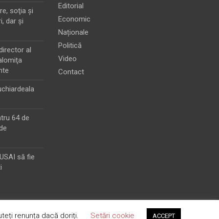
Editorial
e, soţia şi
Economic
i, dar şi
Naționale
Politică
director al
Video
alomiţa
nte
Contact
chiardeala
ntru 64 de
de
MUSAI să fie
i
teți renunța dacă doriți.
Setări cookie
ACCEPT