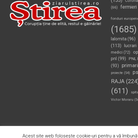
(153)
Corona
fermieri
(66)
fonduri europen
(1685)
Ialomita
(96)
(113)
lucrari
op
medici
(72)
pnl
(99)
PNL 
primari
(93)
p
proiecte
(54)
RAJA
(224
(611)
spit
Victor Moraru
(5
Copyright © 2026
Ziarul Știrea
Theme by:
Theme Horse
Pr
Acest site web folosește cookie-uri pentru a vă îmbunăt