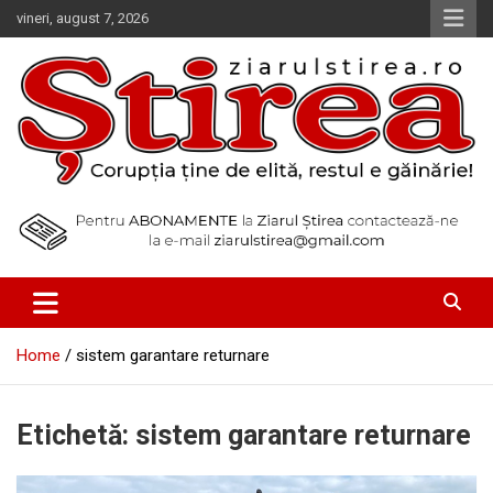
Skip
vineri, august 7, 2026
to
content
Corupția ține de elită, restul e găinărie!
Ziarul Știrea
Home
sistem garantare returnare
Etichetă:
sistem garantare returnare