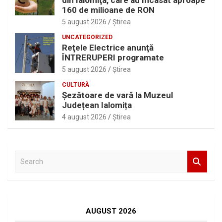
din Ialomiţa, care au încasat aproape
160 de milioane de RON
5 august 2026
Ştirea
UNCATEGORIZED
Reţele Electrice anunţă
ÎNTRERUPERI programate
5 august 2026
Ştirea
CULTURĂ
Șezătoare de vară la Muzeul
Județean Ialomița
4 august 2026
Ştirea
S
e
a
r
c
h
AUGUST 2026