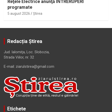
Reţele Electrice anunţă ÎNTRERUPERI
programate
5 august 2026
Ştirea
Redacția Știrea
Jud. Ialomiţa, Loc. Slobozia,
Strada Viilor, nr. 32
E-mail: ziarulstirea@gmail.com
Etichete