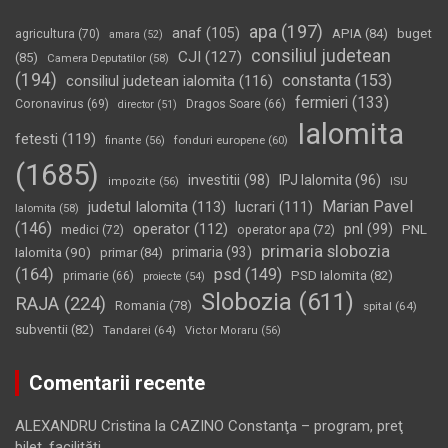
apa
(197)
anaf
(105)
APIA
(84)
buget
agricultura
(70)
amara
(52)
consiliul judetean
CJI
(127)
(85)
Camera Deputatilor
(58)
(194)
constanta
(153)
consiliul judetean ialomita
(116)
fermieri
(133)
Coronavirus
(69)
Dragos Soare
(66)
director
(51)
Ialomita
fetesti
(119)
fonduri europene
(60)
finante
(56)
(1685)
investitii
(98)
IPJ Ialomita
(96)
impozite
(56)
ISU
Marian Pavel
judetul Ialomita
(113)
lucrari
(111)
Ialomita
(58)
(146)
operator
(112)
pnl
(99)
PNL
medici
(72)
operator apa
(72)
primaria slobozia
Ialomita
(90)
primaria
(93)
primar
(84)
(164)
psd
(149)
PSD Ialomita
(82)
primarie
(66)
proiecte
(54)
Slobozia
(611)
RAJA
(224)
Romania
(78)
spital
(64)
subventii
(82)
Tandarei
(64)
Victor Moraru
(56)
Comentarii recente
ALEXANDRU Cristina
la
CAZINO Constanţa – program, preţ
bilet, facilităţi…