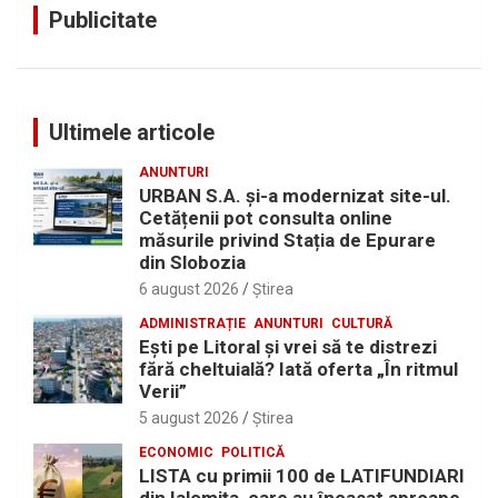
Publicitate
Ultimele articole
ANUNTURI
URBAN S.A. și-a modernizat site-ul.
Cetățenii pot consulta online
măsurile privind Stația de Epurare
din Slobozia
6 august 2026
Ştirea
ADMINISTRAȚIE
ANUNTURI
CULTURĂ
Eşti pe Litoral şi vrei să te distrezi
fără cheltuială? Iată oferta „În ritmul
Verii”
5 august 2026
Ştirea
ECONOMIC
POLITICĂ
LISTA cu primii 100 de LATIFUNDIARI