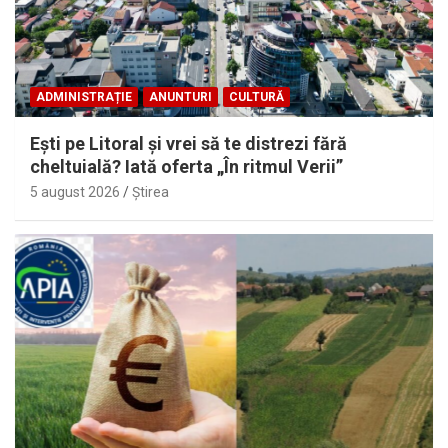
ADMINISTRAȚIE
ANUNTURI
CULTURĂ
Eşti pe Litoral şi vrei să te distrezi fără
cheltuială? Iată oferta „În ritmul Verii”
5 august 2026
Ştirea