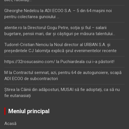
Gheorghe Nedelcu
la
ADI ECOO S.A. – 5 din 64 maşini noi
pentru colectarea gunoiului …
atentie.ro
la
Directorul Gogu Petre, soţia şi fiul – salarii
bugetare, pensii mari, dar şi câştiguri pe măsura talentului…
Tudorel-Cristian Nenciu
la
Noul director al URBAN S.A. şi
preşedintele CJ Ialomiţa explică şirul evenimentelor recente
https://32rosucasino.com/
la
Puchiardeala cui i-a păstorit!
M
la
Contractul semnat, azi, pentru 64 de autogunoiere, scapă
ADI ECOO de subcontractori
Ştirea
la
Câinii din adăposturi, MUSAI să fie adoptați, ca să nu
fie eutanasiați
Meniul principal
Acasă