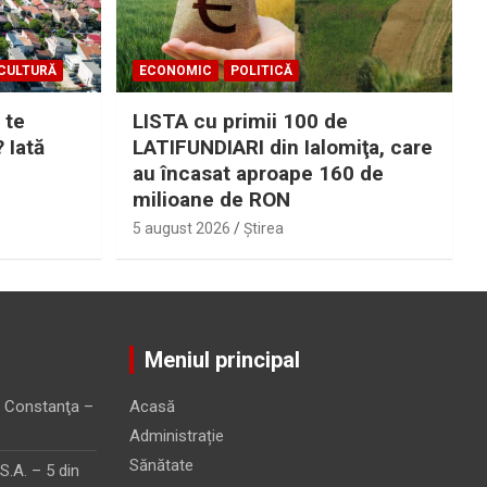
CULTURĂ
ECONOMIC
POLITICĂ
 te
LISTA cu primii 100 de
? Iată
LATIFUNDIARI din Ialomiţa, care
au încasat aproape 160 de
milioane de RON
5 august 2026
Ştirea
Meniul principal
 Constanţa –
Acasă
Administrație
Sănătate
.A. – 5 din