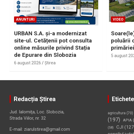
ANUNTURI
VIDEO
URBAN S.A. și-a modernizat
Soare(le)
site-ul. Cetățenii pot consulta
poluării 
online măsurile privind Stația
primărie
de Epurare din Slobozia
5 august 20
6 august 2026
Ştirea
Redacția Știrea
Etichete
Jud. Ialomiţa, Loc. Slobozia,
agricultura
(70)
Strada Viilor, nr. 32
(197)
APIA
(
CJI
(127
(58)
E-mail: ziarulstirea@gmail.com