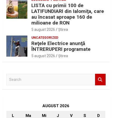
LISTA cu primii 100 de
LATIFUNDIARI din Ialomiţa, care
au încasat aproape 160 de
milioane de RON
5 august 2026
Ştirea
UNCATEGORIZED
Reţele Electrice anunţă
ÎNTRERUPERI programate
5 august 2026
Ştirea
S
e
a
r
c
h
AUGUST 2026
L
Ma
Mi
J
V
S
D