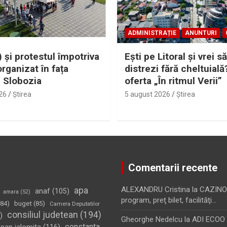
ADMINISTRAȚIE
ANUNTURI
 și protestul împotriva
Eşti pe Litoral şi vrei să
organizat în fața
distrezi fără cheltuială
i Slobozia
oferta „În ritmul Verii”
26
Ştirea
5 august 2026
Ştirea
Comentarii recente
apa
ALEXANDRU Cristina
la
CAZINO
anaf
(105)
amara
(52)
program, preţ bilet, facilităţi…
84)
buget
(85)
Camera Deputatilor
consiliul judetean
(194)
)
Gheorghe Nedelcu
la
ADI ECOO S
constanta