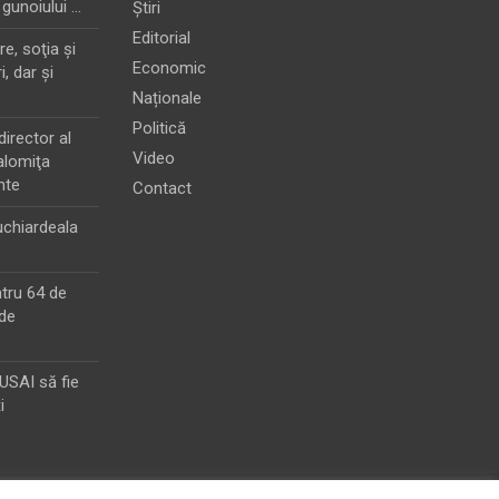
 gunoiului …
Știri
Editorial
e, soţia şi
Economic
i, dar şi
Naționale
Politică
director al
Video
alomiţa
nte
Contact
chiardeala
ntru 64 de
de
MUSAI să fie
i