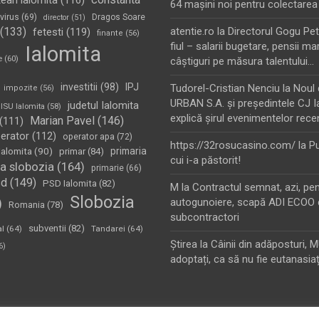
tean ialomita
(116)
64 maşini noi pentru colectarea
virus
(69)
Dragos Soare
director
(51)
(133)
atentie.ro
la
Directorul Gogu Petr
fetesti
(119)
finante
(56)
fiul – salarii bugetare, pensii mar
Ialomita
e
(60)
câştiguri pe măsura talentului…
investitii
(98)
IPJ
Tudorel-Cristian Nenciu
la
Noul 
impozite
(56)
URBAN S.A. şi preşedintele CJ I
judetul Ialomita
ISU Ialomita
(58)
explică şirul evenimentelor rece
Marian Pavel
(146)
(111)
erator
(112)
operator apa
(72)
https://32rosucasino.com/
la
Pu
Ialomita
(90)
primaria
primar
(84)
cui i-a păstorit!
a slobozia
(164)
primarie
(66)
sd
(149)
PSD Ialomita
(82)
M
la
Contractul semnat, azi, pe
Slobozia
)
autogunoiere, scapă ADI ECOO 
Romania
(78)
subcontractori
subventii
(82)
al
(64)
Tandarei
(64)
Ştirea
la
Câinii din adăposturi, 
6)
adoptați, ca să nu fie eutanasiaț