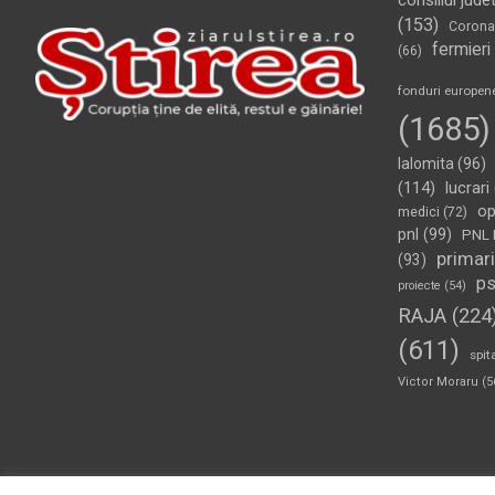
consiliul jude
(153)
Corona
fermieri
(66)
fonduri europen
(1685)
Ialomita
(96)
(114)
lucrari
op
medici
(72)
pnl
(99)
PNL 
primari
(93)
p
proiecte
(54)
RAJA
(224
(611)
spit
Victor Moraru
(5