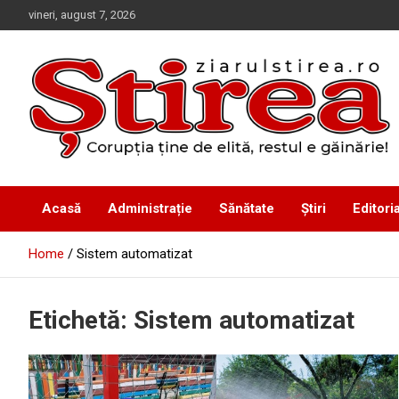
Skip
vineri, august 7, 2026
to
content
Corupția ține de elită, restul e găinărie!
Ziarul Știrea
Acasă
Administrație
Sănătate
Știri
Editoria
Home
Sistem automatizat
Etichetă:
Sistem automatizat