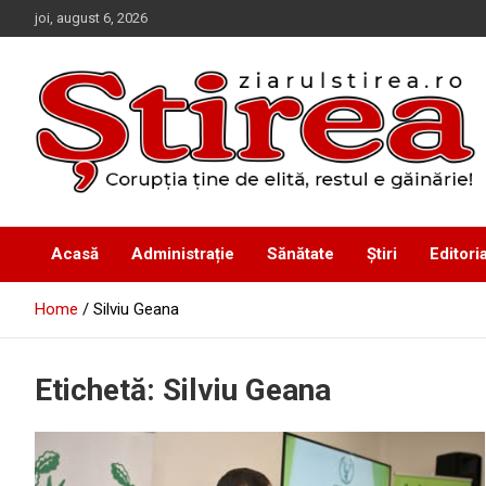
Skip
joi, august 6, 2026
to
content
Corupția ține de elită, restul e găinărie!
Ziarul Știrea
Acasă
Administrație
Sănătate
Știri
Editoria
Home
Silviu Geana
Etichetă:
Silviu Geana