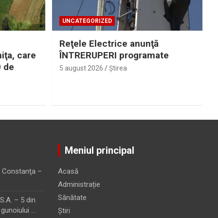
UNCATEGORIZED
Reţele Electrice anunţă
iţa, care
ÎNTRERUPERI programate
0 de
5 august 2026
Ştirea
Meniul principal
 Constanţa –
Acasă
Administrație
Sănătate
.A. – 5 din
 gunoiului …
Știri