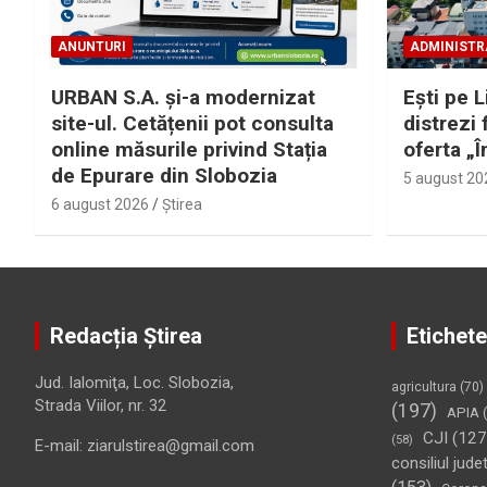
ANUNTURI
ADMINISTR
URBAN S.A. și-a modernizat
Eşti pe L
site-ul. Cetățenii pot consulta
distrezi 
online măsurile privind Stația
oferta „Î
de Epurare din Slobozia
5 august 20
6 august 2026
Ştirea
Redacția Știrea
Etichete
Jud. Ialomiţa, Loc. Slobozia,
agricultura
(70)
Strada Viilor, nr. 32
(197)
APIA
(
CJI
(127
(58)
E-mail: ziarulstirea@gmail.com
consiliul jude