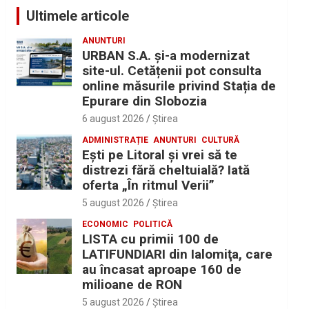
Ultimele articole
ANUNTURI
URBAN S.A. și-a modernizat
site-ul. Cetățenii pot consulta
online măsurile privind Stația de
Epurare din Slobozia
6 august 2026
Ştirea
ADMINISTRAȚIE
ANUNTURI
CULTURĂ
Eşti pe Litoral şi vrei să te
distrezi fără cheltuială? Iată
oferta „În ritmul Verii”
5 august 2026
Ştirea
ECONOMIC
POLITICĂ
LISTA cu primii 100 de
LATIFUNDIARI din Ialomiţa, care
au încasat aproape 160 de
milioane de RON
5 august 2026
Ştirea