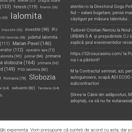
virus
(69)
Dragos Soare
director
(51)
(133)
atentie.ro
la
Directorul Gogu Petr
fetesti
(119)
finante
(56)
fiul – salarii bugetare, pensii mar
Ialomita
e
(60)
câştiguri pe măsura talentului…
investitii
(98)
IPJ
Tudorel-Cristian Nenciu
la
Noul 
impozite
(56)
URBAN S.A. şi preşedintele CJ I
judetul Ialomita
ISU Ialomita
(58)
explică şirul evenimentelor rece
Marian Pavel
(146)
(111)
erator
(112)
operator apa
(72)
https://32rosucasino.com/
la
Pu
Ialomita
(90)
primaria
primar
(84)
cui i-a păstorit!
a slobozia
(164)
primarie
(66)
sd
(149)
PSD Ialomita
(82)
M
la
Contractul semnat, azi, pe
Slobozia
)
autogunoiere, scapă ADI ECOO 
Romania
(78)
subcontractori
subventii
(82)
al
(64)
Tandarei
(64)
Ştirea
la
Câinii din adăposturi, 
6)
adoptați, ca să nu fie eutanasiaț
oudly Powered by:
WordPress
ăți experiența. Vom presupune că sunteți de acord cu asta, dar pu