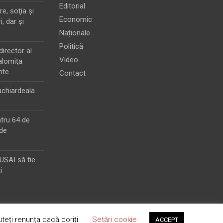
Editorial
e, soţia şi
Economic
i, dar şi
Naționale
Politică
director al
Video
alomiţa
nte
Contact
chiardeala
ntru 64 de
de
MUSAI să fie
i
teți renunța dacă doriți.
Setări cookie
ACCEPT