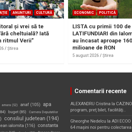
AȚIE
ANUNTURI
CULTURĂ
ECONOMIC
POLITICĂ
itoral şi vrei să te
LISTA cu primii 100 de
fără cheltuială? Iată
LATIFUNDIARI din Ialom
n ritmul Verii”
au încasat aproape 16
milioane de RON
26
Ştirea
5 august 2026
Ştirea
Comentarii recente
apa
ALEXANDRU Cristina
la
CAZINO
anaf
(105)
amara
(52)
program, preţ bilet, facilităţi…
84)
buget
(85)
Camera Deputatilor
consiliul judetean
(194)
)
Gheorghe Nedelcu
la
ADI ECOO S
constanta
tean ialomita
(116)
64 maşini noi pentru colectarea