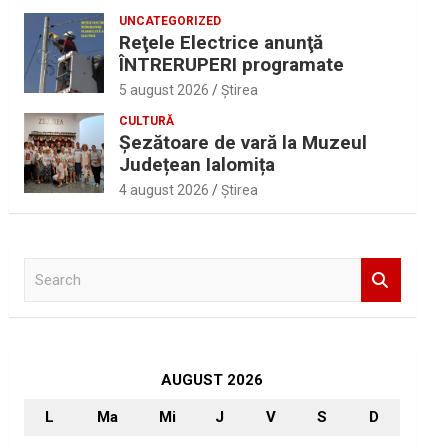
UNCATEGORIZED
Reţele Electrice anunţă
ÎNTRERUPERI programate
5 august 2026
Ştirea
CULTURĂ
Șezătoare de vară la Muzeul
Județean Ialomița
4 august 2026
Ştirea
S
e
a
r
c
h
AUGUST 2026
L
Ma
Mi
J
V
S
D