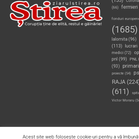
(153)
Corona
fermieri
(66)
fonduri europen
(1685)
Ialomita
(96)
(113)
lucrari
op
medici
(72)
pnl
(99)
PNL 
primari
(93)
p
proiecte
(54)
RAJA
(224
(611)
spit
Victor Moraru
(5
Copyright © 2026
Ziarul Știrea
Theme by:
Theme Horse
Pr
Acest site web folosește cookie-uri pentru a vă îmbunăt