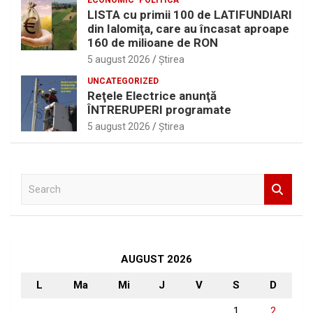
LISTA cu primii 100 de LATIFUNDIARI
din Ialomiţa, care au încasat aproape
160 de milioane de RON
5 august 2026
Ştirea
UNCATEGORIZED
Reţele Electrice anunţă
ÎNTRERUPERI programate
5 august 2026
Ştirea
S
e
a
r
c
h
AUGUST 2026
L
Ma
Mi
J
V
S
D
1
2