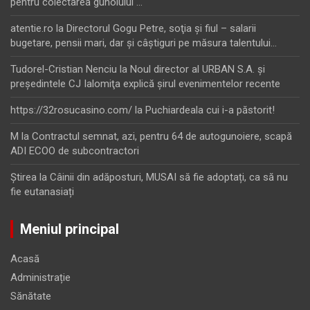
pentru colectarea gunoiului …
atentie.ro
la
Directorul Gogu Petre, soţia şi fiul – salarii
bugetare, pensii mari, dar şi câştiguri pe măsura talentului…
Tudorel-Cristian Nenciu
la
Noul director al URBAN S.A. şi
preşedintele CJ Ialomiţa explică şirul evenimentelor recente
https://32rosucasino.com/
la
Puchiardeala cui i-a păstorit!
M
la
Contractul semnat, azi, pentru 64 de autogunoiere, scapă
ADI ECOO de subcontractori
Ştirea
la
Câinii din adăposturi, MUSAI să fie adoptați, ca să nu
fie eutanasiați
Meniul principal
Acasă
Administrație
Sănătate