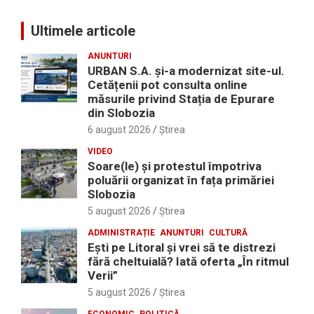
Ultimele articole
ANUNTURI
URBAN S.A. și-a modernizat site-ul.
Cetățenii pot consulta online
măsurile privind Stația de Epurare
din Slobozia
6 august 2026
Ştirea
VIDEO
Soare(le) și protestul împotriva
poluării organizat în fața primăriei
Slobozia
5 august 2026
Ştirea
ADMINISTRAȚIE
ANUNTURI
CULTURĂ
Eşti pe Litoral şi vrei să te distrezi
fără cheltuială? Iată oferta „În ritmul
Verii”
5 august 2026
Ştirea
ECONOMIC
POLITICĂ