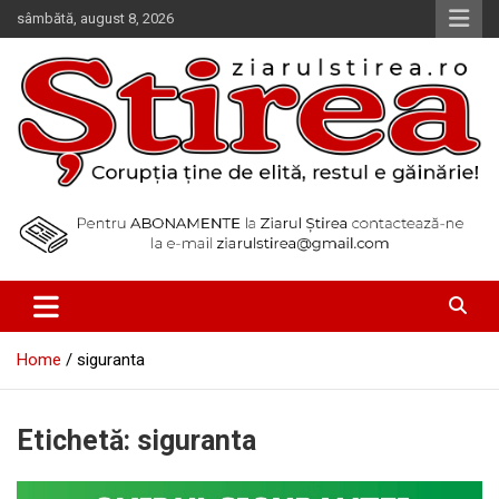
Skip
sâmbătă, august 8, 2026
to
content
Corupția ține de elită, restul e găinărie!
Ziarul Știrea
Home
siguranta
Etichetă:
siguranta