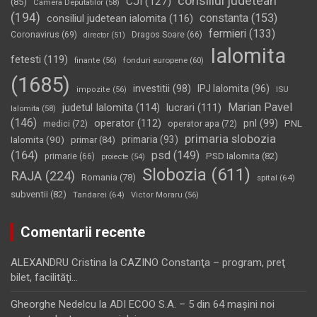
consiliul judetean
CJI
(127)
(85)
Camera Deputatilor
(58)
(194)
constanta
(153)
consiliul judetean ialomita
(116)
fermieri
(133)
Coronavirus
(69)
Dragos Soare
(66)
director
(51)
Ialomita
fetesti
(119)
fonduri europene
(60)
finante
(56)
(1685)
investitii
(98)
IPJ Ialomita
(96)
impozite
(56)
ISU
Marian Pavel
judetul Ialomita
(114)
lucrari
(111)
Ialomita
(58)
(146)
operator
(112)
pnl
(99)
PNL
medici
(72)
operator apa
(72)
primaria slobozia
Ialomita
(90)
primaria
(93)
primar
(84)
(164)
psd
(149)
PSD Ialomita
(82)
primarie
(66)
proiecte
(54)
Slobozia
(611)
RAJA
(224)
Romania
(78)
spital
(64)
subventii
(82)
Tandarei
(64)
Victor Moraru
(56)
Comentarii recente
ALEXANDRU Cristina
la
CAZINO Constanţa – program, preţ
bilet, facilităţi…
Gheorghe Nedelcu
la
ADI ECOO S.A. – 5 din 64 maşini noi