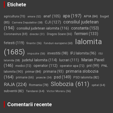
Etichete
apa
(197)
anaf
(105)
APIA
(84)
buget
agricultura
(70)
amara
(52)
consiliul judetean
CJI
(127)
(85)
Camera Deputatilor
(58)
(194)
constanta
(153)
consiliul judetean ialomita
(116)
fermieri
(133)
Coronavirus
(69)
Dragos Soare
(66)
director
(51)
Ialomita
fetesti
(119)
fonduri europene
(60)
finante
(56)
(1685)
investitii
(98)
IPJ Ialomita
(96)
impozite
(56)
ISU
Marian Pavel
judetul Ialomita
(114)
lucrari
(111)
Ialomita
(58)
(146)
operator
(112)
pnl
(99)
PNL
medici
(72)
operator apa
(72)
primaria slobozia
Ialomita
(90)
primaria
(93)
primar
(84)
(164)
psd
(149)
PSD Ialomita
(82)
primarie
(66)
proiecte
(54)
Slobozia
(611)
RAJA
(224)
Romania
(78)
spital
(64)
subventii
(82)
Tandarei
(64)
Victor Moraru
(56)
Comentarii recente