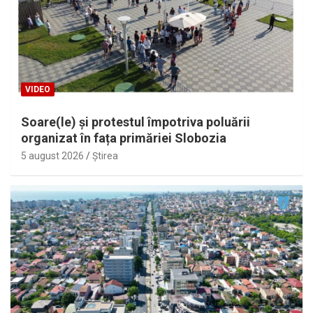
VIDEO
Soare(le) și protestul împotriva poluării
organizat în fața primăriei Slobozia
5 august 2026
Ştirea