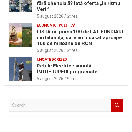
fără cheltuială? Iată oferta „În ritmul
Verii”
5 august 2026
Ştirea
ECONOMIC
POLITICĂ
LISTA cu primii 100 de LATIFUNDIARI
din Ialomiţa, care au încasat aproape
160 de milioane de RON
5 august 2026
Ştirea
UNCATEGORIZED
Reţele Electrice anunţă
ÎNTRERUPERI programate
5 august 2026
Ştirea
S
e
a
r
c