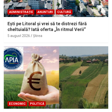
ADMINISTRAȚIE
ANUNTURI
CULTURĂ
Eşti pe Litoral şi vrei să te distrezi fără
cheltuială? Iată oferta „În ritmul Verii”
5 august 2026
Ştirea
ECONOMIC
POLITICĂ