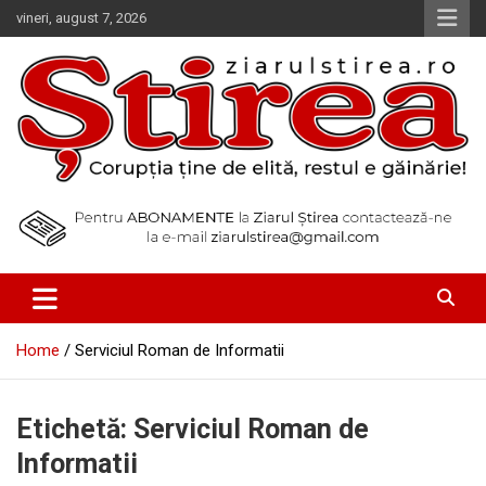
Skip
vineri, august 7, 2026
to
content
Corupția ține de elită, restul e găinărie!
Ziarul Știrea
Home
Serviciul Roman de Informatii
Etichetă:
Serviciul Roman de
Informatii