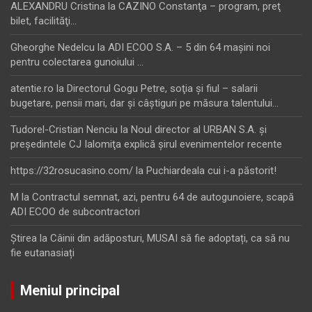
ALEXANDRU Cristina
la
CAZINO Constanţa – program, preţ
bilet, facilităţi…
Gheorghe Nedelcu
la
ADI ECOO S.A. – 5 din 64 maşini noi
pentru colectarea gunoiului …
atentie.ro
la
Directorul Gogu Petre, soţia şi fiul – salarii
bugetare, pensii mari, dar şi câştiguri pe măsura talentului…
Tudorel-Cristian Nenciu
la
Noul director al URBAN S.A. şi
preşedintele CJ Ialomiţa explică şirul evenimentelor recente
https://32rosucasino.com/
la
Puchiardeala cui i-a păstorit!
M
la
Contractul semnat, azi, pentru 64 de autogunoiere, scapă
ADI ECOO de subcontractori
Ştirea
la
Câinii din adăposturi, MUSAI să fie adoptați, ca să nu
fie eutanasiați
Meniul principal