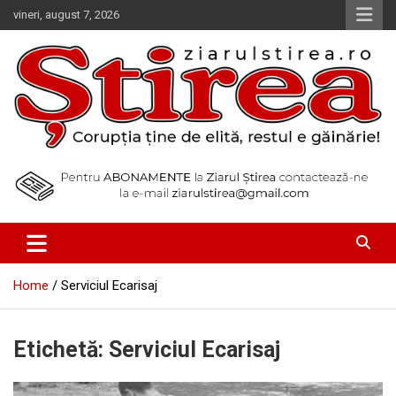
Skip
vineri, august 7, 2026
to
content
Corupția ține de elită, restul e găinărie!
Ziarul Știrea
Home
Serviciul Ecarisaj
Etichetă:
Serviciul Ecarisaj