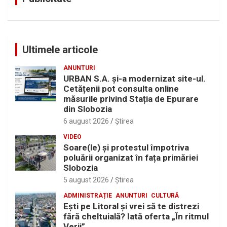
Ultimele articole
ANUNTURI
URBAN S.A. și-a modernizat site-ul.
Cetățenii pot consulta online
măsurile privind Stația de Epurare
din Slobozia
6 august 2026
Ştirea
VIDEO
Soare(le) și protestul împotriva
poluării organizat în fața primăriei
Slobozia
5 august 2026
Ştirea
ADMINISTRAȚIE
ANUNTURI
CULTURĂ
Eşti pe Litoral şi vrei să te distrezi
fără cheltuială? Iată oferta „În ritmul
Verii”