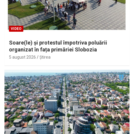
VIDEO
Soare(le) și protestul împotriva poluării
organizat în fața primăriei Slobozia
5 august 2026
Ştirea