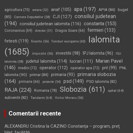
apa
(197)
anaf
(105)
APIA
(84)
buget
agricultura
(70)
amara
(52)
consiliul judetean
CJI
(127)
(85)
Camera Deputatilor
(58)
(194)
constanta
(153)
consiliul judetean ialomita
(116)
fermieri
(133)
Coronavirus
(69)
Dragos Soare
(66)
director
(51)
Ialomita
fetesti
(119)
fonduri europene
(60)
finante
(56)
(1685)
investitii
(98)
IPJ Ialomita
(96)
impozite
(56)
ISU
Marian Pavel
judetul Ialomita
(114)
lucrari
(111)
Ialomita
(58)
(146)
operator
(112)
pnl
(99)
PNL
medici
(72)
operator apa
(72)
primaria slobozia
Ialomita
(90)
primaria
(93)
primar
(84)
(164)
psd
(149)
PSD Ialomita
(82)
primarie
(66)
proiecte
(54)
Slobozia
(611)
RAJA
(224)
Romania
(78)
spital
(64)
subventii
(82)
Tandarei
(64)
Victor Moraru
(56)
Comentarii recente
ALEXANDRU Cristina
la
CAZINO Constanţa – program, preţ
bilet, facilităţi…