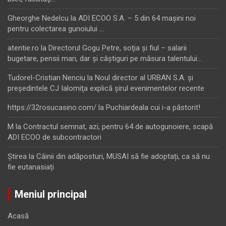
Gheorghe Nedelcu
la
ADI ECOO S.A. – 5 din 64 maşini noi
pentru colectarea gunoiului …
atentie.ro
la
Directorul Gogu Petre, soţia şi fiul – salarii
bugetare, pensii mari, dar şi câştiguri pe măsura talentului…
Tudorel-Cristian Nenciu
la
Noul director al URBAN S.A. şi
preşedintele CJ Ialomiţa explică şirul evenimentelor recente
https://32rosucasino.com/
la
Puchiardeala cui i-a păstorit!
M
la
Contractul semnat, azi, pentru 64 de autogunoiere, scapă
ADI ECOO de subcontractori
Ştirea
la
Câinii din adăposturi, MUSAI să fie adoptați, ca să nu
fie eutanasiați
Meniul principal
Acasă