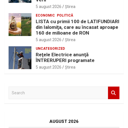
5 august 2026
Ştirea
ECONOMIC
POLITICĂ
LISTA cu primii 100 de LATIFUNDIARI
din Ialomiţa, care au încasat aproape
160 de milioane de RON
5 august 2026
Ştirea
UNCATEGORIZED
Reţele Electrice anunţă
ÎNTRERUPERI programate
5 august 2026
Ştirea
S
e
a
r
c
h
AUGUST 2026