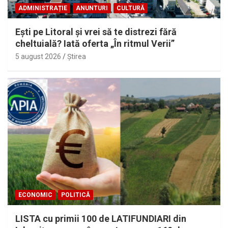
ADMINISTRAȚIE
ANUNTURI
CULTURĂ
Eşti pe Litoral şi vrei să te distrezi fără
cheltuială? Iată oferta „În ritmul Verii”
5 august 2026
Ştirea
ECONOMIC
POLITICĂ
LISTA cu primii 100 de LATIFUNDIARI din