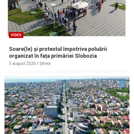
VIDEO
Soare(le) și protestul împotriva poluării
organizat în fața primăriei Slobozia
5 august 2026
Ştirea