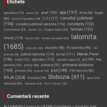
Etichete
apa
(197)
anaf
(105)
APIA
(84)
buget
agricultura
(70)
amara
(52)
consiliul judetean
CJI
(127)
(85)
Camera Deputatilor
(58)
(194)
constanta
(153)
consiliul judetean ialomita
(116)
fermieri
(133)
Coronavirus
(69)
Dragos Soare
(66)
director
(51)
Ialomita
fetesti
(119)
fonduri europene
(60)
finante
(56)
(1685)
investitii
(98)
IPJ Ialomita
(96)
impozite
(56)
ISU
Marian Pavel
judetul Ialomita
(114)
lucrari
(111)
Ialomita
(58)
(146)
operator
(112)
pnl
(99)
PNL
medici
(72)
operator apa
(72)
primaria slobozia
Ialomita
(90)
primaria
(93)
primar
(84)
(164)
psd
(149)
PSD Ialomita
(82)
primarie
(66)
proiecte
(54)
Slobozia
(611)
RAJA
(224)
Romania
(78)
spital
(64)
subventii
(82)
Tandarei
(64)
Victor Moraru
(56)
Comentarii recente
ALEXANDRU Cristina
la
CAZINO Constanţa – program, preţ