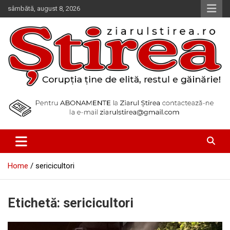
Skip
sâmbătă, august 8, 2026
to
content
Corupția ține de elită, restul e găinărie!
Ziarul Știrea
Home
sericicultori
Etichetă:
sericicultori