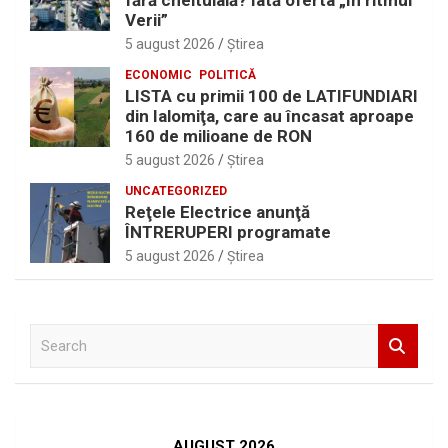
fără cheltuială? Iată oferta „În ritmul
Verii”
5 august 2026
Ştirea
ECONOMIC
POLITICĂ
LISTA cu primii 100 de LATIFUNDIARI
din Ialomiţa, care au încasat aproape
160 de milioane de RON
5 august 2026
Ştirea
UNCATEGORIZED
Reţele Electrice anunţă
ÎNTRERUPERI programate
5 august 2026
Ştirea
S
e
a
r
c
h
AUGUST 2026