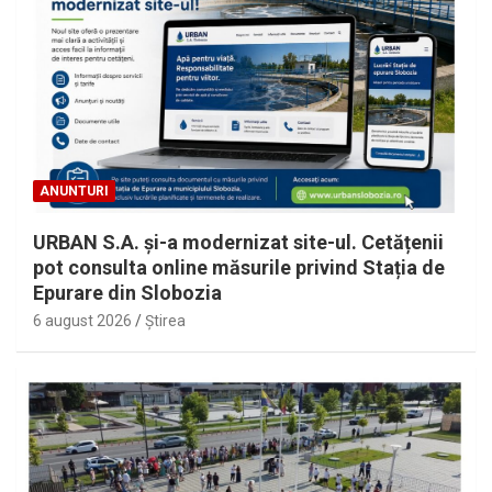
ANUNTURI
URBAN S.A. și-a modernizat site-ul. Cetățenii
pot consulta online măsurile privind Stația de
Epurare din Slobozia
6 august 2026
Ştirea