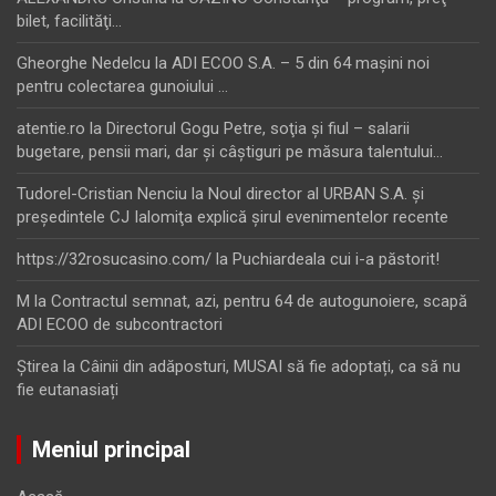
bilet, facilităţi…
Gheorghe Nedelcu
la
ADI ECOO S.A. – 5 din 64 maşini noi
pentru colectarea gunoiului …
atentie.ro
la
Directorul Gogu Petre, soţia şi fiul – salarii
bugetare, pensii mari, dar şi câştiguri pe măsura talentului…
Tudorel-Cristian Nenciu
la
Noul director al URBAN S.A. şi
preşedintele CJ Ialomiţa explică şirul evenimentelor recente
https://32rosucasino.com/
la
Puchiardeala cui i-a păstorit!
M
la
Contractul semnat, azi, pentru 64 de autogunoiere, scapă
ADI ECOO de subcontractori
Ştirea
la
Câinii din adăposturi, MUSAI să fie adoptați, ca să nu
fie eutanasiați
Meniul principal