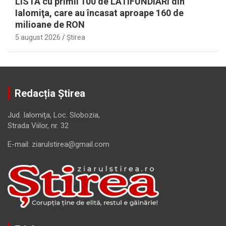
LISTA cu primii 100 de LATIFUNDIARI din
Ialomiţa, care au încasat aproape 160 de
milioane de RON
5 august 2026
Ştirea
Redacția Știrea
Jud. Ialomiţa, Loc. Slobozia,
Strada Viilor, nr. 32
E-mail: ziarulstirea@gmail.com