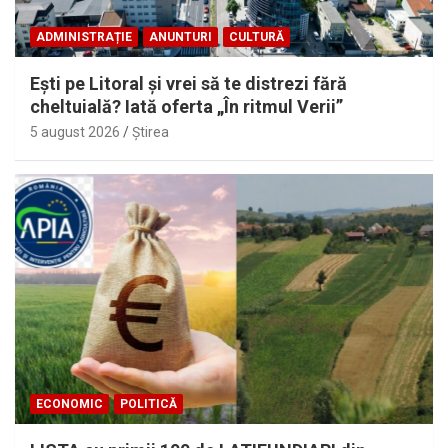
ADMINISTRAȚIE
ANUNTURI
CULTURĂ
Eşti pe Litoral şi vrei să te distrezi fără
cheltuială? Iată oferta „În ritmul Verii”
5 august 2026
Ştirea
ECONOMIC
POLITICĂ